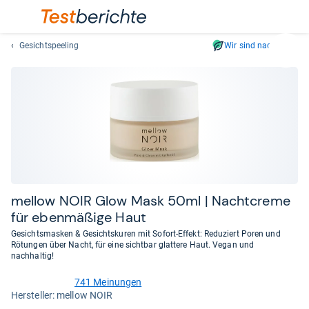
Gesichtspeeling
Wir sind nachhaltig
Suc
Geben
Sie
mindest
drei
Zeichen
ein.
Vorschl
erschei
automat
mel­low NOIR Glow Mask 50ml | Nacht­creme
und
für eben­mä­ßige Haut
lassen
Gesichtsmasken & Gesichtskuren mit Sofort-Effekt: Reduziert Poren und
sich
Rötungen über Nacht, für eine sichtbar glattere Haut. Vegan und
mit
nachhaltig!
den
741 Meinungen
Pfeiltas
4,1
Her­stel­ler: mellow NOIR
von
auswähl