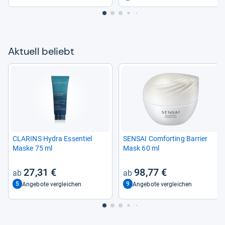
Aktu­ell beliebt
CLA­RINS Hydra Essen­tiel
SEN­SAI Com­for­ting Bar­rier
Maske 75 ml
Mask 60 ml
27,31 €
98,77 €
5
9
Angebote vergleichen
Angebote vergleichen