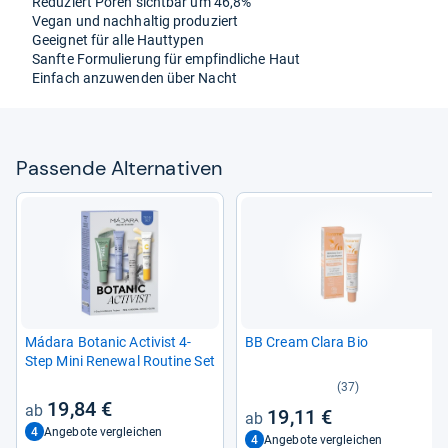
Redu­ziert Poren sicht­bar um 46,8%
Vegan und nach­hal­tig pro­du­ziert
Geeig­net für alle Haut­ty­pen
Sanfte For­mu­lie­rung für emp­find­li­che Haut
Ein­fach anzu­wen­den über Nacht
Pas­sende Alter­na­ti­ven
Mádara Bota­nic Acti­vist 4-​
BB Cream Clara Bio
Step Mini Rene­wal Rou­tine Set
(37)
19,84 €
19,11 €
4
Angebote vergleichen
4
Angebote vergleichen