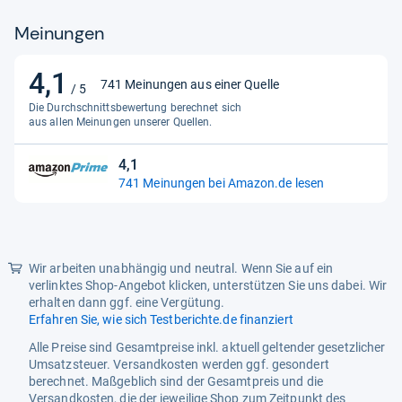
Meinungen
4,1
4,1
741 Meinungen aus einer Quelle
/ 5
von
Die Durchschnittsbewertung berechnet sich
5
aus allen Meinungen unserer Quellen.
Sternen
4,1
4,1
741 Meinungen bei Amazon.de lesen
von
5
Sternen
Wir arbeiten unabhängig und neutral. Wenn Sie auf ein
verlinktes Shop-Angebot klicken, unterstützen Sie uns dabei. Wir
erhalten dann ggf. eine Vergütung.
Erfahren Sie, wie sich Testberichte.de finanziert
Alle Preise sind Gesamtpreise inkl. aktuell geltender gesetzlicher
Umsatzsteuer. Versandkosten werden ggf. gesondert
berechnet. Maßgeblich sind der Gesamtpreis und die
Versandkosten, die der jeweilige Shop zum Zeitpunkt des