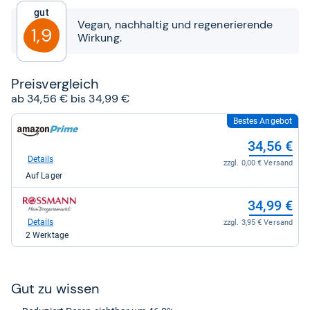
5
Gut
Sternen
Vegan, nachhaltig und regenerierende
1,9
Wirkung.
Preis­ver­gleich
ab 34,56 € bis 34,99 €
Bestes Angebot
zum
Shop:
34,56 €
bei
Amazon.de
Details
zzgl. 0,00 € Versand
für
Auf Lager
34,56
kaufen.
zum
34,99 €
Shop:
bei
Details
zzgl. 3,95 € Versand
rossmann
2 Werktage
für
34,99
kaufen.
Gut zu wis­sen