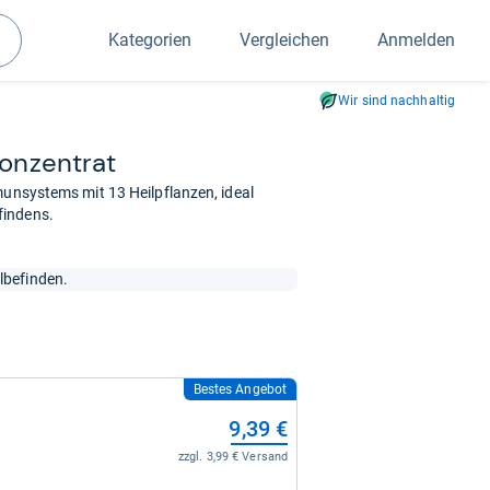
Kategorien
Vergleichen
Anmelden
Suchen
Wir sind nachhaltig
Kon­zen­trat
munsystems mit 13 Heilpflanzen, ideal
findens.
lbefinden.
Bestes Angebot
9,39 €
zzgl. 3,99 € Versand