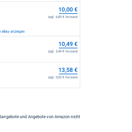
10,00 €
zzgl. 6,80 € Versand
n eBay anzeigen
12,23 €
10,49 €
zzgl. 4,50 € Versand
zzgl. 3,49 € Versand
14,89 €
13,58 €
zzgl. 0,00 € Versand
zzgl. 0,00 € Versand
15,30 €
zzgl. 0,00 € Versand
chtangebote und Angebote von Amazon nicht
16,99 €
zzgl. 0,00 € Versand