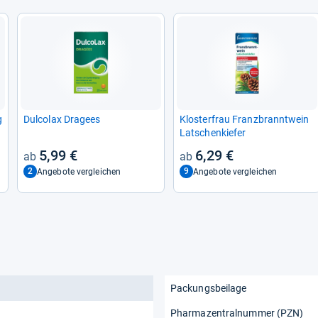
g
Dul­co­lax Dra­gees
Klos­ter­frau Franz­brannt­wein
Lat­schen­kie­fer
5,99 €
6,29 €
2
9
Angebote vergleichen
Angebote vergleichen
Packungsbeilage
Pharmazentralnummer (PZN)