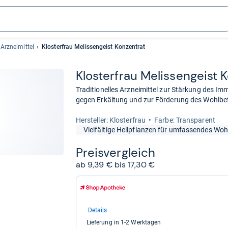
Arzneimittel
Klosterfrau Melissengeist Konzentrat
Klos­ter­frau Melis­sen­geist 
Traditionelles Arzneimittel zur Stärkung des Im
gegen Erkältung und zur Förderung des Wohlbe
Her­stel­ler: Klosterfrau
Farbe: Transparent
Vielfältige Heilpflanzen für umfassendes Woh
Preis­ver­gleich
ab 9,39 € bis 17,30 €
zum
Shop:
bei
Shop
Details
Apotheke
Lieferung in 1-2 Werktagen
DE