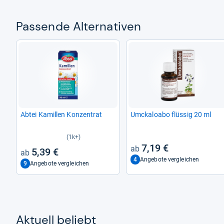
Pas­sende Alter­na­ti­ven
Abtei Kamil­len Kon­zen­trat
Umcka­loabo flüs­sig 20 ml
(1k+)
7,19 €
5,39 €
4
Angebote vergleichen
9
Angebote vergleichen
Aktu­ell beliebt