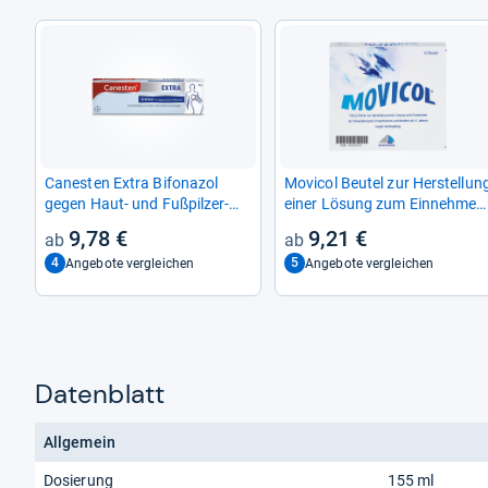
Canes­ten Extra Bifona­zol
Movi­col Beu­tel zur Her­stel­lun
gegen Haut-​ und Fuß­pil­zer­
einer Lösung zum Ein­neh­men
kran­kun­gen
10 St
9,78 €
9,21 €
4
5
Angebote vergleichen
Angebote vergleichen
Datenblatt
Allgemein
Dosierung
155 ml