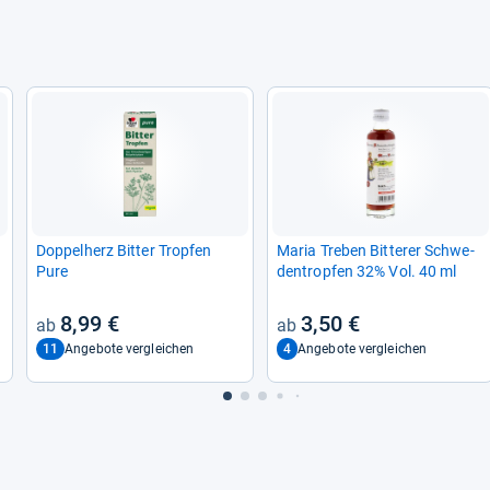
Dop­pel­herz Bit­ter Trop­fen
Maria Tre­ben Bit­te­rer Schwe­
Pure
den­trop­fen 32% Vol. 40 ml
8,99 €
3,50 €
11
4
Angebote vergleichen
Angebote vergleichen