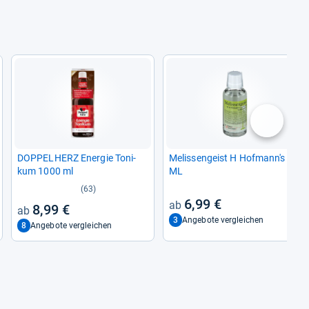
nächste
DOP­PEL­HERZ Ener­gie Toni­
Melis­sen­geist H Hof­mann's 50
kum 1000 ml
ML
(63)
6,99 €
8,99 €
3
Angebote vergleichen
8
Angebote vergleichen