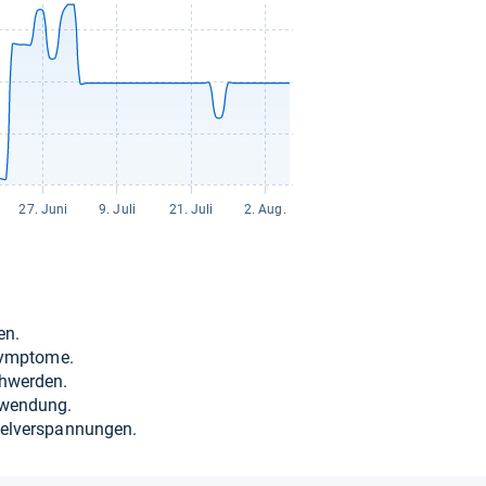
17,30 €
zzgl. 0,00 € Versand
en.
­sym­ptome.
hwer­den.
wen­dung.
el­ver­span­nun­gen.