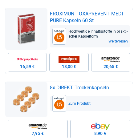
FRO­XI­MUN TOXA­PRE­VENT MEDI
PURE Kap­seln 60 St
Hoch­wer­tige Inhaltss­toffe in prak­ti­
Sehr gut
scher Kap­sel­form
1,5
Weiterlesen
16,59 €
18,00 €
20,65 €
8x DIREKT Tro­cken­kap­seln
Sehr gut
Zum Produkt
1,5
7,95 €
8,90 €