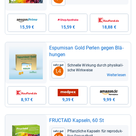
15,59 €
15,59 €
18,88 €
Espu­misan Gold Per­len gegen Blä­
hun­gen
Schnelle Wir­kung durch phy­si­ka­li­
Sehr gut
sche Wirk­weise
1,4
Weiterlesen
8,97 €
9,39 €
9,99 €
FRUC­TAID Kap­seln, 60 St
Pflanz­li­che Kap­seln für repro­duk­
Sehr gut