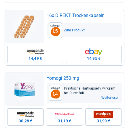
16x DIREKT Tro­cken­kap­seln
Sehr gut
Zum Produkt
1,5
14,49 €
14,95 €
Yomogi 250 mg
Prak­ti­sche Hart­kap­seln, wirk­sam
Sehr gut
bei Durch­fall
1,4
Weiterlesen
30,28 €
31,19 €
31,99 €