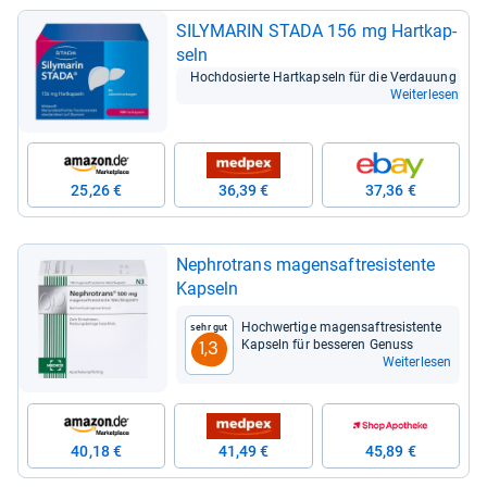
SILY­MA­RIN STADA 156 mg Hart­kap­
seln
Hoch­do­sierte Hart­kap­seln für die Ver­dau­ung
Weiterlesen
25,26 €
36,39 €
37,36 €
Nephro­trans magen­saf­t­re­sis­tente
Kap­seln
Hoch­wer­tige magen­saf­t­re­sis­tente
Sehr gut
Kap­seln für bes­se­ren Genuss
1,3
Weiterlesen
40,18 €
41,49 €
45,89 €