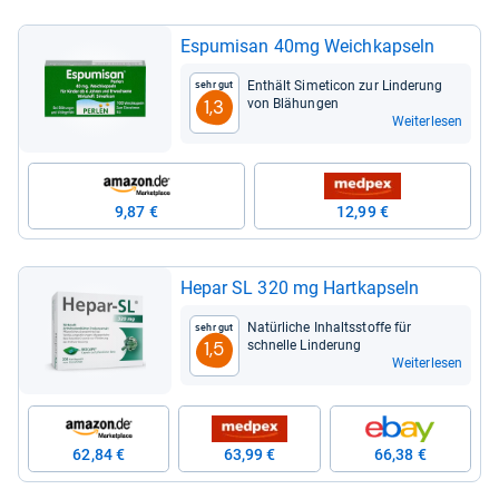
Espu­misan 40mg Weich­kap­seln
Ent­hält Sime­ti­con zur Lin­de­rung
Sehr gut
von Blä­hun­gen
1,3
Weiterlesen
9,87 €
12,99 €
Hepar SL 320 mg Hart­kap­seln
Natür­li­che Inhaltss­toffe für
Sehr gut
schnelle Lin­de­rung
1,5
Weiterlesen
62,84 €
63,99 €
66,38 €