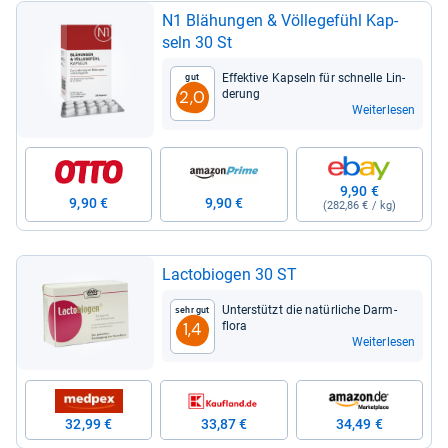
N1 Blä­hun­gen & Völ­le­ge­fühl Kap­
seln 30 St
Effek­tive Kap­seln für schnelle Lin­
Gut
de­rung
2,0
Weiterlesen
9,90 €
9,90 €
9,90 €
(282,86 € / kg)
Lac­to­bio­gen 30 ST
Unter­stützt die natür­li­che Darm­
Sehr gut
flora
1,4
Weiterlesen
32,99 €
33,87 €
34,49 €