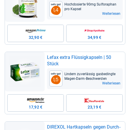
Hoch­do­sierte 90mg Sul­fo­ra­phan
Sehr gut
pro Kap­sel
1,4
Weiterlesen
32,90 €
34,99 €
Lefax extra Flüs­sig­kap­seln | 50
Stück
Lin­dern zuver­läs­sig gas­be­dingte
Sehr gut
Magen-​Darm-​Beschwer­den
1,5
Weiterlesen
17,92 €
23,19 €
DIR­E­XOL Hart­kap­seln gegen Durch­