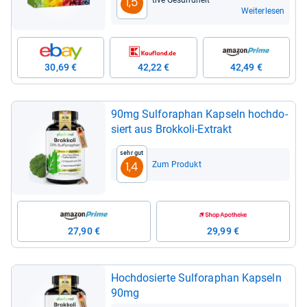
tive Gesund­heit
1,5
Weiterlesen
30,69 €
42,22 €
42,49 €
90mg Sul­fo­ra­phan Kap­seln hoch­do­
siert aus Brok­koli-​Extrakt
Sehr gut
Zum Produkt
1,4
27,90 €
29,99 €
Hoch­do­sierte Sul­fo­ra­phan Kap­seln
90mg