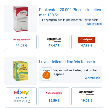
Pan­krea­tan 20.000 Ph.eur.-​ein­hei­ten
msr. 100 St
Enzym­ge­misch in prak­ti­schen Hart­kap­seln
Weiterlesen
44,59 €
47,47 €
47,99 €
Luvos Heil­erde Ultra­fein Kap­seln
Vegan und zucker­frei, prak­ti­sche
Sehr gut
Kap­seln
1,3
Weiterlesen
14,69 €
16,59 €
19,01 €
(163,22 € / kg)