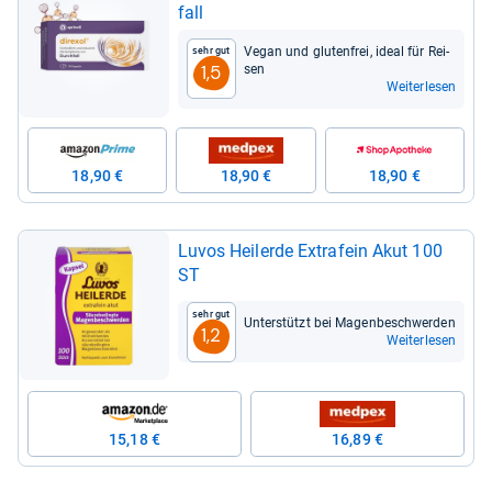
fall
Vegan und glu­ten­frei, ideal für Rei­
Sehr gut
sen
1,5
Weiterlesen
18,90 €
18,90 €
18,90 €
Luvos Heil­erde Extra­fein Akut 100
ST
Sehr gut
Unter­stützt bei Magen­be­schwer­den
1,2
Weiterlesen
15,18 €
16,89 €