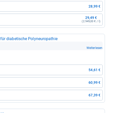
28,99 €
29,49 €
(2.949,00 € / l)
dia­be­ti­sche Poly­n­eu­ro­pa­thie
Weiterlesen
54,61 €
60,99 €
67,39 €