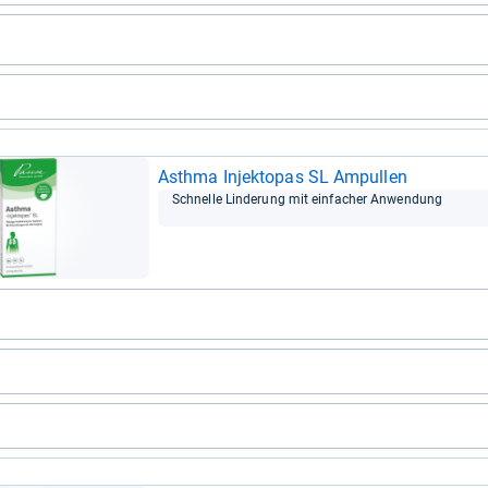
Asthma Injek­to­pas SL Ampul­len
Schnelle Lin­de­rung mit ein­fa­cher Anwen­dung