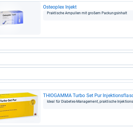
Osteo­plex Injekt
Prak­ti­sche Ampul­len mit großem Packungs­in­halt
THIO­GAMMA Turbo Set Pur Injek­ti­ons­fla
Ideal für Dia­be­tes-​Mana­ge­ment, prak­ti­sche Injek­ti­on