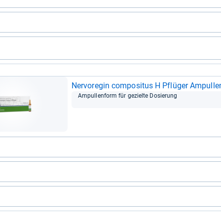
Ner­vor­e­gin com­po­si­tus H Pflü­ger Ampul­le
Ampul­len­form für gezielte Dosie­rung