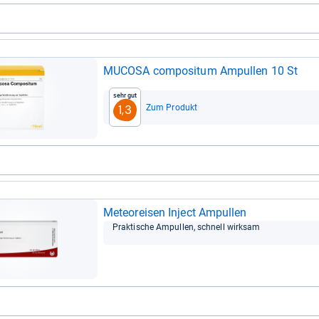
MUCOSA com­po­si­tum Ampul­len 10 St
Sehr gut
Zum Produkt
1,3
Meteo­rei­sen Inject Ampul­len
Prak­ti­sche Ampul­len, schnell wirk­sam