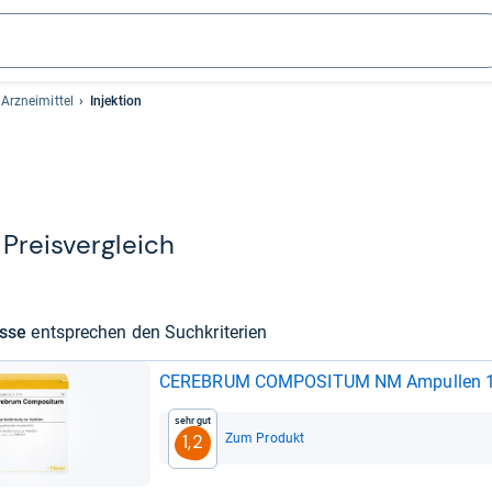
Arzneimittel
Injektion
Preis­ver­gleich
isse
ent­spre­chen den Such­kri­te­rien
CERE­BRUM COM­PO­SI­TUM NM Ampul­len 1
Sehr gut
Zum Produkt
1,2