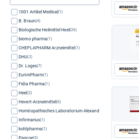
1001 Artikel Medical
(1)
B. Braun
(4)
Biologische Heilmittel Heel
(26)
biomo pharma
(1)
CHEPLAPHARM Arzneimittel
(1)
DHU
(2)
Dr. Loges
(7)
EurimPharm
(1)
Fidia Pharma
(1)
Heel
(2)
Hevert-Arzneimittel
(6)
Homöopathisches Laboratorium Alexander Pflüger
(4)
Infirmarius
(1)
kohlpharma
(1)
Pascoe
(5)