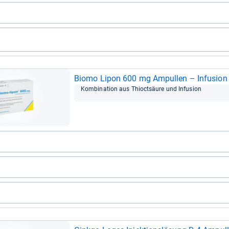
Biomo Lipon 600 mg Ampul­len – Infu­sion für 
Kom­bi­na­tion aus Thioct­säure und Infu­sion