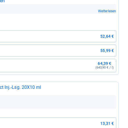
len
Weiterlesen
52,64 €
55,99 €
64,39 €
(643,90 € / l)
 Inj.-​Lsg. 20X10 ml
13,31 €