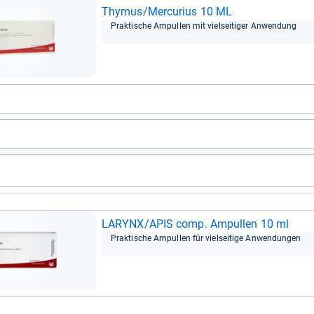
Thy­mus/Mer­cu­rius 10 ML
Prak­ti­sche Ampul­len mit viel­sei­ti­ger Anwen­dung
LARYNX/APIS comp. Ampul­len 10 ml
Prak­ti­sche Ampul­len für viel­sei­tige Anwen­dun­gen