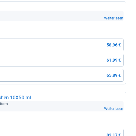
Weiterlesen
58,96 €
61,99 €
65,89 €
­schen 10X50 ml
s­form
Weiterlesen
82,17 €