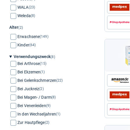
WALA
(23)
Weleda
(8)
Alter
(2)
Erwachsene
(149)
Kinder
(64)
Verwendungszweck
(8)
Bei Arthrose
(15)
Bei Ekzemen
(1)
Bei Gelenkschmerzen
(22)
Bei Juckreiz
(2)
Bei Magen- / Darm
(8)
Bei Venenleiden
(9)
In den Wechseljahren
(1)
Zur Hautpflege
(2)