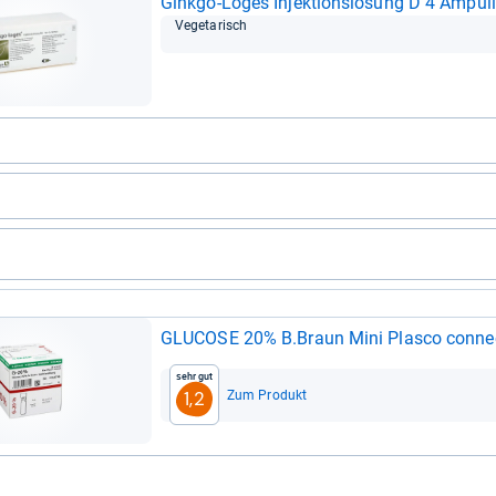
Ginkgo-​Loges Injek­ti­ons­lö­sung D 4 Ampul­
Vege­ta­risch
GLU­COSE 20% B.Braun Mini Plasco connect
Sehr gut
Zum Produkt
1,2