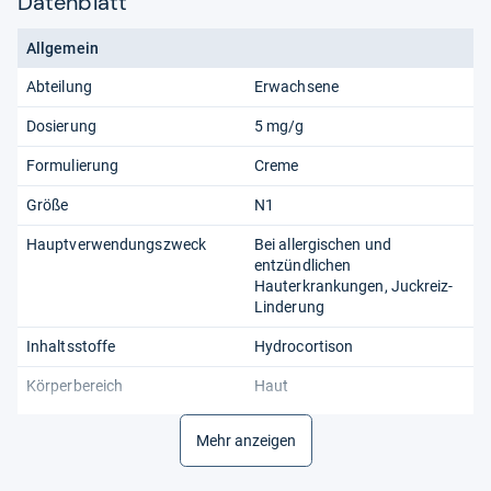
Datenblatt
Allgemein
Abteilung
Erwachsene
Dosierung
5 mg/g
Formulierung
Creme
Größe
N1
Hauptverwendungszweck
Bei allergischen und
entzündlichen
Hauterkrankungen, Juckreiz-
Linderung
Inhaltsstoffe
Hydrocortison
Körperbereich
Haut
LOT Nummer
Siehe Verpackung
Mehr anzeigen
Mindesthaltbarkeitsdatum
Siehe Verpackung