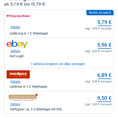
ab 5,79 € bis 15,79 €
Bestes Angebot
zum
Shop:
5,79 €
bei
Shop
Details
zzgl. 3,99 € Versand
Apotheke
Lieferung in 1-2 Werktagen
DE
für
zum
5,79
5,96 €
Shop:
kaufen.
bei
Details
zzgl. 4,50 € Versand
eBay
Auf Lager
für
5,96
1 weiteres Angebot von eBay anzeigen
kaufen.
zum
zum
15,79 €
6,89 €
Shop:
Shop:
bei
bei
Details
Details
zzgl. 0,00 € Versand
zzgl. 3,49 € Versand
eBay
medpex
Auf Lager
Lieferbar in 1-2 Werktagen
für
für
15,79
6,89
zum
9,50 €
kaufen.
kaufen.
Shop:
bei
Details
zzgl. 5,90 € Versand
loewen-
Verfügbar: ca. 2-3 Werktage mit DHL
apotheke24
für