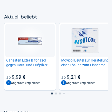
Aktu­ell beliebt
Canes­ten Extra Bifona­zol
Movi­col Beu­tel zur Her­stel­lung
gegen Haut-​ und Fuß­pil­zer­
einer Lösung zum Ein­neh­men
kran­kun­gen
10 St
9,99 €
9,21 €
4
5
Angebote vergleichen
Angebote vergleichen