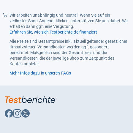
Packungsbeilage
Ja
Pharmazentralnummer (PZN)
16808483
Wir arbeiten unabhängig und neutral. Wenn Sie auf ein
verlinktes Shop-Angebot klicken, unterstützen Sie uns dabei. Wir
Produktart
Ekzembehandlung
erhalten dann ggf. eine Vergütung.
Erfahren Sie, wie sich Testberichte.de finanziert
Verabreichungsform
Örtlich
Alle Preise sind Gesamtpreise inkl. aktuell geltender gesetzlicher
Wirksame Inhaltsstoffe
Hydrocortison
Umsatzsteuer. Versandkosten werden ggf. gesondert
berechnet. Maßgeblich sind der Gesamtpreis und die
Versandkosten, die der jeweilige Shop zum Zeitpunkt des
Kaufes anbietet.
Mehr Infos dazu in unseren FAQs
Auf
Auf
Auf
Facebook
Instagram
X
folgen
folgen
folgen