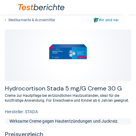
Medikamente & Arzneimittel
Wir sind nachhaltig
Suc
Geben
Sie
mindest
drei
Zeichen
ein.
Vorschl
erschei
automat
Hydro­cor­ti­son Stada 5 mg/G Creme 30 G
und
Creme zur Hautpflege bei entzündlichen Hautzuständen, ideal für die
lassen
kurzfristige Anwendung. Für Erwachsene und Kinder ab 6 Jahren geeignet.
sich
Her­stel­ler: STADA
mit
den
Wirksame Creme gegen Hautentzündungen und Juckreiz.
Pfeiltas
auswähl
Preis­ver­gleich