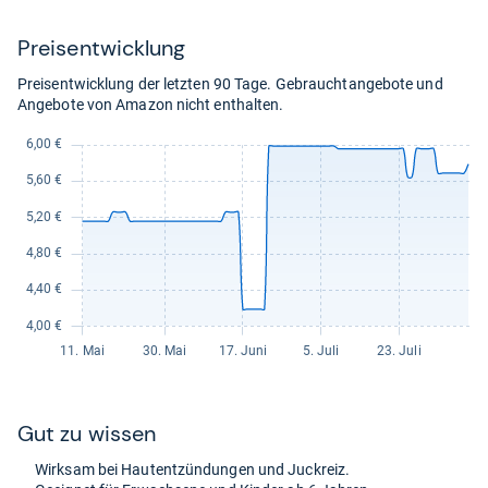
9,50
kaufen.
Preis­ent­wick­lung
Preisentwicklung der letzten 90 Tage. Gebrauchtangebote und
Angebote von Amazon nicht enthalten.
Gut zu wis­sen
Wirk­sam bei Haut­ent­zün­dun­gen und Juck­reiz.