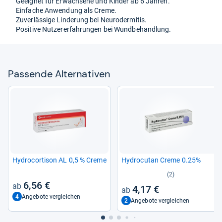
Geeig­net für Erwach­sene und Kin­der ab 6 Jah­ren.
Ein­fa­che Anwen­dung als Creme.
Zuver­läs­sige Lin­de­rung bei Neu­ro­der­mi­tis.
Posi­tive Nut­ze­rer­fah­run­gen bei Wund­be­hand­lung.
Pas­sende Alter­na­ti­ven
Hydro­cor­ti­son AL 0,5 % Creme
Hydro­cu­tan Creme 0.25%
(2)
6,56 €
4,17 €
4
Angebote vergleichen
2
Angebote vergleichen