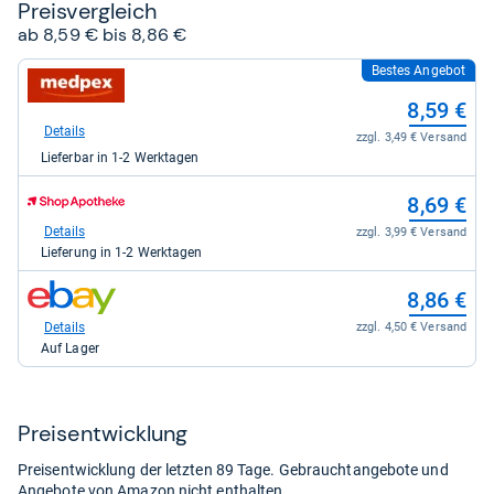
Preis­ver­gleich
ab 8,59 € bis 8,86 €
Bestes Angebot
zum
Shop:
8,59 €
bei
medpex
Details
zzgl. 3,49 € Versand
für
Lieferbar in 1-2 Werktagen
8,59
kaufen.
zum
8,69 €
Shop:
bei
Details
zzgl. 3,99 € Versand
Shop
Lieferung in 1-2 Werktagen
Apotheke
DE
zum
8,86 €
für
Shop:
8,69
bei
Details
zzgl. 4,50 € Versand
kaufen.
eBay
Auf Lager
für
8,86
kaufen.
Preis­ent­wick­lung
Preisentwicklung der letzten 89 Tage. Gebrauchtangebote und
Angebote von Amazon nicht enthalten.