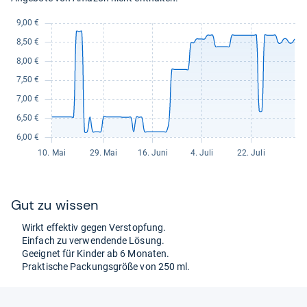
Gut zu wis­sen
Wirkt effek­tiv gegen Ver­stop­fung.
Ein­fach zu ver­wen­dende Lösung.
Geeig­net für Kin­der ab 6 Mona­ten.
Prak­ti­sche Packungs­größe von 250 ml.