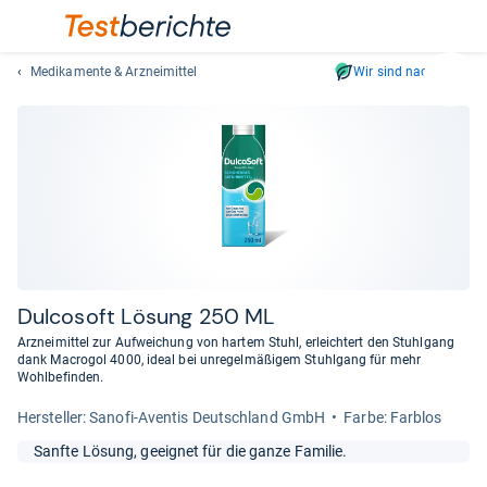
Medikamente & Arzneimittel
Wir sind nachhaltig
Suc
Geben
Sie
mindest
drei
Zeichen
ein.
Vorschl
erschei
automat
Dul­co­soft Lösung 250 ML
und
Arzneimittel zur Aufweichung von hartem Stuhl, erleichtert den Stuhlgang
lassen
dank Macrogol 4000, ideal bei unregelmäßigem Stuhlgang für mehr
Wohlbefinden.
sich
mit
Her­stel­ler: Sanofi-Aventis Deutschland GmbH
Farbe: Farblos
den
Pfeiltas
Sanfte Lösung, geeignet für die ganze Familie.
auswähl