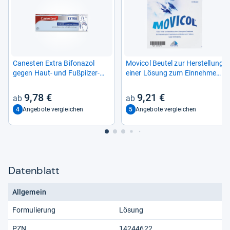
Canes­ten Extra Bifona­zol
Movi­col Beu­tel zur Her­stel­lung
gegen Haut-​ und Fuß­pil­zer­
einer Lösung zum Ein­neh­men
kran­kun­gen
10 St
9,78 €
9,21 €
4
5
Angebote vergleichen
Angebote vergleichen
Datenblatt
Allgemein
Formulierung
Lösung
PZN
14244622