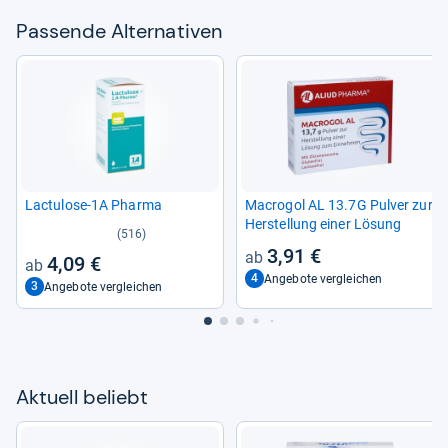
Pas­sende Alter­na­ti­ven
Lac­tu­lose-​1A Pharma
Macro­gol AL 13.7G Pul­ver zur
Her­stel­lung einer Lösung
(516)
3,91 €
4,09 €
4
Angebote vergleichen
3
Angebote vergleichen
Aktu­ell beliebt