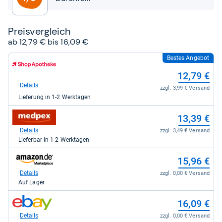
Preis­ver­gleich
ab 12,79 € bis 16,09 €
Bestes Angebot
zum
Shop:
12,79 €
bei
Shop
Details
zzgl. 3,99 € Versand
Apotheke
Lieferung in 1-2 Werktagen
DE
für
zum
12,79
13,39 €
Shop:
kaufen.
bei
Details
zzgl. 3,49 € Versand
medpex
Lieferbar in 1-2 Werktagen
für
13,39
zum
15,96 €
kaufen.
Shop:
bei
Details
zzgl. 0,00 € Versand
Amazon.de
Auf Lager
für
15,96
zum
16,09 €
kaufen.
Shop:
bei
Details
zzgl. 0,00 € Versand