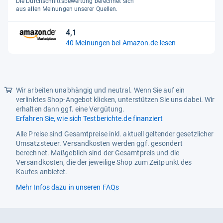
Die Durchschnittsbewertung berechnet sich
5
aus allen Meinungen unserer Quellen.
Sternen
4,1
4,1
40 Meinungen bei Amazon.de lesen
von
5
Sternen
Wir arbeiten unabhängig und neutral. Wenn Sie auf ein
verlinktes Shop-Angebot klicken, unterstützen Sie uns dabei. Wir
erhalten dann ggf. eine Vergütung.
Erfahren Sie, wie sich Testberichte.de finanziert
Alle Preise sind Gesamtpreise inkl. aktuell geltender gesetzlicher
Umsatzsteuer. Versandkosten werden ggf. gesondert
berechnet. Maßgeblich sind der Gesamtpreis und die
Versandkosten, die der jeweilige Shop zum Zeitpunkt des
Kaufes anbietet.
Mehr Infos dazu in unseren FAQs