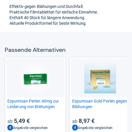
Effek­tiv gegen Blä­hun­gen und Durch­fall.
Prak­ti­sche Film­ta­blet­ten für ein­fa­che Ein­nahme.
Ent­hält 40 Stück für län­gere Anwen­dung.
Aktu­elle Pro­dukt­for­mel für beste Wir­kung.
Pas­sende Alter­na­ti­ven
Espu­misan Per­len 40mg zur
Espu­misan Gold Per­len gegen
Lin­de­rung von Blä­hun­gen
Blä­hun­gen
5,49 €
8,97 €
4
4
Angebote vergleichen
Angebote vergleichen