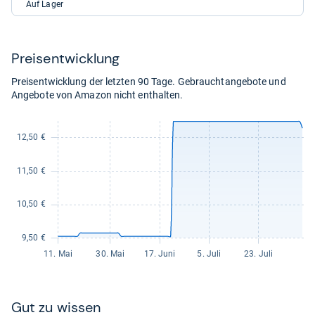
eBay
Auf Lager
für
16,09
kaufen.
Preis­ent­wick­lung
Preisentwicklung der letzten 90 Tage. Gebrauchtangebote und
Angebote von Amazon nicht enthalten.
Gut zu wis­sen