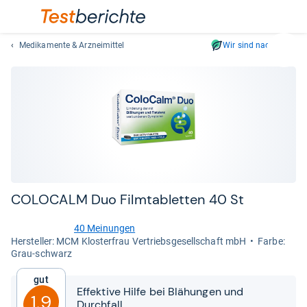
Medikamente & Arzneimittel
Wir sind nachhaltig
Suc
Geben
Sie
mindest
drei
Zeichen
ein.
Vorschl
erschei
automat
COLO­CALM Duo Film­ta­blet­ten 40 St
und
lassen
40 Meinungen
4,1
sich
Her­stel­ler: MCM Klosterfrau Vertriebsgesellschaft mbH
Farbe:
von
Grau-schwarz
mit
5
den
Sternen
Gut
Pfeiltas
Effektive Hilfe bei Blähungen und
1,9
auswähl
Durchfall.