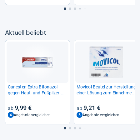
Aktu­ell beliebt
Canes­ten Extra Bifona­zol
Movi­col Beu­tel zur Her­stel­lung
gegen Haut-​ und Fuß­pil­zer­
einer Lösung zum Ein­neh­men
kran­kun­gen
10 St
9,99 €
9,21 €
4
5
Angebote vergleichen
Angebote vergleichen