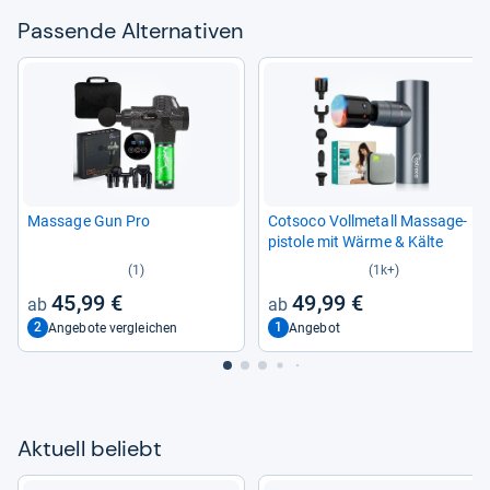
Pas­sende Alter­na­ti­ven
Mas­sage Gun Pro
Cot­soco Voll­me­tall Mas­sa­ge­
pis­tole mit Wärme & Kälte
(1)
(1k+)
45,99 €
49,99 €
2
1
Angebote vergleichen
Angebot
Aktu­ell beliebt