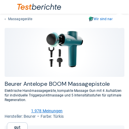
Massagegeräte
Wir sind nachhaltig
Suc
Geben
Sie
mindest
drei
Zeichen
ein.
Vorschl
erschei
automat
Beu­rer Ante­lope BOOM Mas­sa­ge­pis­tole
und
Elektrische Handmassagegeräte, kompakte Massage Gun mit 4 Aufsätzen
lassen
für individuelle Triggerpunktmassage und 5 Intensitätsstufen für optimale
Regeneration.
sich
mit
1.978 Meinungen
den
4,3
Her­stel­ler: Beurer
Farbe: Türkis
von
Pfeiltas
5
auswähl
Gut