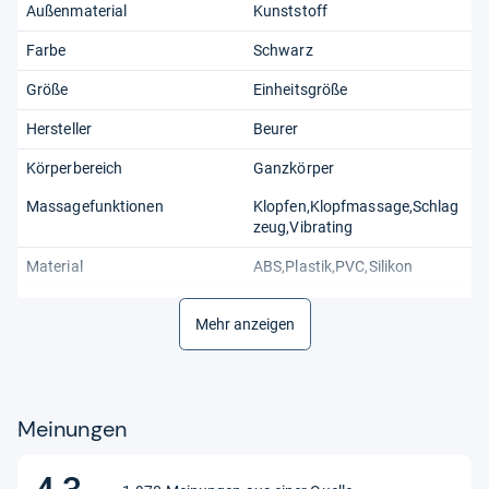
Außenmaterial
Kunststoff
Farbe
Schwarz
Größe
Einheitsgröße
Hersteller
Beurer
Körperbereich
Ganzkörper
Massagefunktionen
Klopfen,Klopfmassage,Schlag
zeug,Vibrating
Material
ABS,Plastik,PVC,Silikon
Modell
AMG 98
Mehr anzeigen
Produktart
MiniMassagegerät
Stil
Elektrisch/Handgerät
Meinungen
Ursprungsland
China
4,3