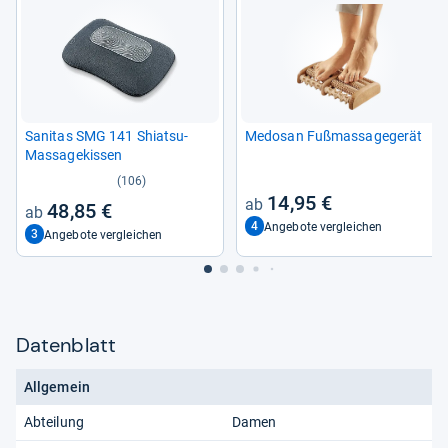
Sani­tas SMG 141 Shi­atsu-​
Medo­san Fuß­mas­sa­ge­ge­rät
Mas­sa­ge­kis­sen
(106)
14,95 €
48,85 €
4
Angebote vergleichen
3
Angebote vergleichen
Datenblatt
Allgemein
Abteilung
Damen