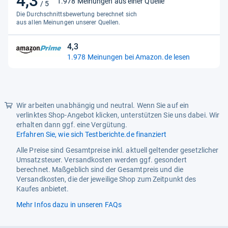
4,3
1.978 Meinungen aus einer Quelle
/ 5
von
Die Durchschnittsbewertung berechnet sich
5
aus allen Meinungen unserer Quellen.
Sternen
4,3
4,3
1.978 Meinungen bei Amazon.de lesen
von
5
Sternen
Wir arbeiten unabhängig und neutral. Wenn Sie auf ein
verlinktes Shop-Angebot klicken, unterstützen Sie uns dabei. Wir
erhalten dann ggf. eine Vergütung.
Erfahren Sie, wie sich Testberichte.de finanziert
Alle Preise sind Gesamtpreise inkl. aktuell geltender gesetzlicher
Umsatzsteuer. Versandkosten werden ggf. gesondert
berechnet. Maßgeblich sind der Gesamtpreis und die
Versandkosten, die der jeweilige Shop zum Zeitpunkt des
Kaufes anbietet.
Mehr Infos dazu in unseren FAQs