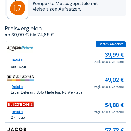
Sternen
Kompakte Massagepistole mit
1,7
vielseitigen Aufsätzen.
Preis­ver­gleich
ab 39,99 € bis 74,85 €
Bestes Angebot
zum
Shop:
39,99 €
bei
Amazon.de
Details
zzgl. 0,00 € Versand
für
Auf Lager
39,99
kaufen.
zum
49,02 €
Shop:
bei
Details
zzgl. 0,00 € Versand
galaxus
Lager Lieferant: Sofort lieferbar, 1-3 Werktage
für
49,02
zum
54,88 €
kaufen.
Shop:
bei
Details
zzgl. 6,90 € Versand
electronis.de
2-4 Tage
für
54,88
zum
57,72 €
kaufen.