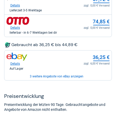
Shop:
bei
Details
zzgl. 0,00 € Versand
Jacob
Lieferzeit 3-5 Werktage
Elektronik
direkt
zum
74,85 €
für
Shop:
57,72
bei
Details
zzgl. 0,00 € Versand
kaufen.
Otto.de
lieferbar - in 6-7 Werktagen bei dir
für
74,85
kaufen.
Gebraucht ab 36,25 € bis 44,89 €
zum
36,25 €
Shop:
bei
Details
zzgl. 6,00 € Versand
eBay
Auf Lager
für
36,25
3 weitere Angebote von eBay anzeigen
kaufen.
zum
39,90 €
Shop:
bei
Details
zzgl. 9,99 € Versand
Preis­ent­wick­lung
eBay
Auf Lager
für
Preisentwicklung der letzten 90 Tage. Gebrauchtangebote und
39,90
zum
40,00 €
Angebote von Amazon nicht enthalten.
kaufen.
Shop:
bei
Details
zzgl. 6,00 € Versand