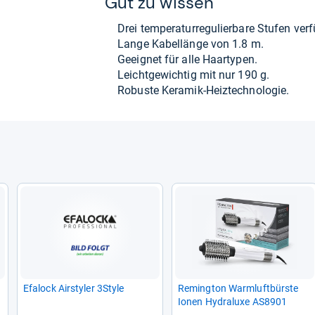
Gut zu wis­sen
Drei tem­pe­ra­tur­re­gu­lier­bare Stu­fen ver­
Lange Kabel­länge von 1.8 m.
Geeig­net für alle Haar­ty­pen.
Leicht­ge­wich­tig mit nur 190 g.
Robuste Kera­mik-​Heiz­tech­no­lo­gie.
Efa­lock Air­sty­ler 3Style
Reming­ton Warm­luft­bürste
Ionen Hydra­luxe AS8901