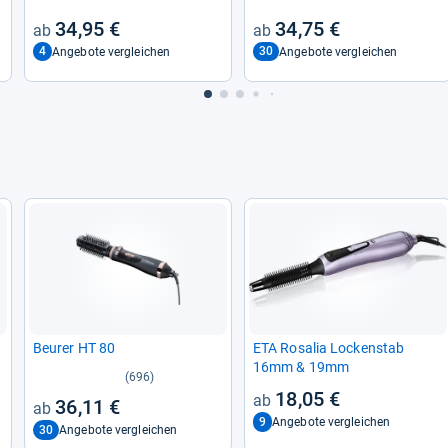
34,95 €
34,75 €
4
30
Angebote vergleichen
Angebote vergleichen
Beu­rer HT 80
ETA Rosa­lia Locken­stab
16mm & 19mm
(696)
18,05 €
36,11 €
9
Angebote vergleichen
30
Angebote vergleichen