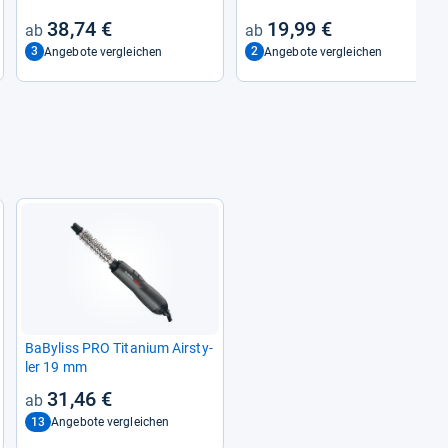
38,74 €
19,99 €
3
2
Angebote vergleichen
Angebote vergleichen
BaBy­liss PRO Tita­nium Air­sty­
ler 19 mm
31,46 €
13
Angebote vergleichen