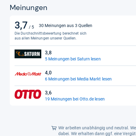
Meinungen
3,7
3,7
30 Meinungen aus 3 Quellen
/ 5
von
Die Durchschnittsbewertung berechnet sich
5
aus allen Meinungen unserer Quellen.
Sternen
3,8
3,8
5 Meinungen bei Saturn lesen
von
5
4,0
Sternen
4,0
6 Meinungen bei Media Markt lesen
von
5
3,6
Sternen
3,6
19 Meinungen bei Otto.de lesen
von
5
Sternen
Wir arbeiten unabhängig und neutral. Wen
dabei. Wir erhalten dann ggf. eine Vergü