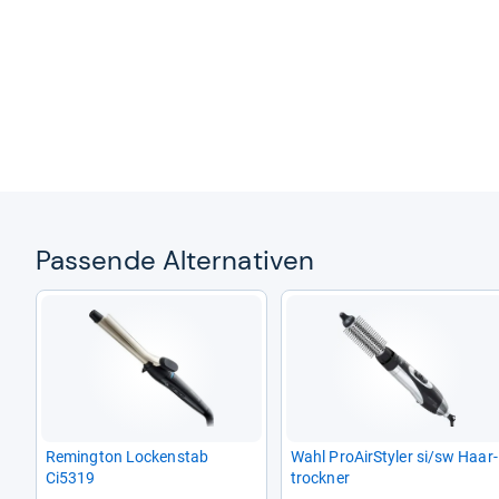
Pas­sende Alter­na­ti­ven
Reming­ton Locken­stab
Wahl ProAir­Sty­ler si/sw Haar­
Ci5319
trock­ner