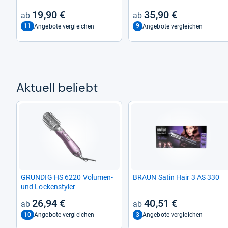
19,90 €
35,90 €
11
9
Angebote vergleichen
Angebote vergleichen
Aktu­ell beliebt
GRUN­DIG HS 6220 Volu­men-​
BRAUN Satin Hair 3 AS 330
und Lockensty­ler
26,94 €
40,51 €
10
3
Angebote vergleichen
Angebote vergleichen