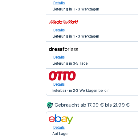
bei
bei
Details
Details
eBay
Saturn
Auf Lager
Lieferung in 1 - 3 Werktagen
für
für
37,36
29,99
zum
kaufen.
kaufen.
Shop:
bei
Details
Media
Lieferung in 1 - 3 Werktagen
Markt
für
zum
29,99
Shop:
kaufen.
bei
Details
Dress
Lieferung in 3-5 Tage
for
Less
zum
(via
Shop:
Awin)
bei
Details
für
Otto.de
35,77
lieferbar - in 2-3 Werktagen bei dir
für
kaufen.
36,48
kaufen.
Gebraucht ab 17,99 € bis 21,99 €
zum
Shop:
bei
Details
eBay
Auf Lager
für