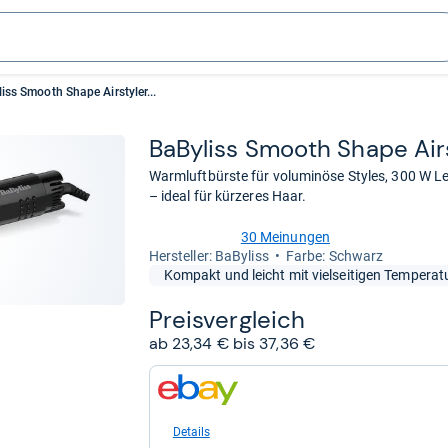
iss Smooth Shape Airstyler...
BaBy­liss Smooth Shape Air­s
Warmluftbürste für voluminöse Styles, 300 W Le
– ideal für kürzeres Haar.
30 Meinungen
3,7
Her­stel­ler: BaByliss
Farbe: Schwarz
von
Kompakt und leicht mit vielseitigen Temperat
5
Sternen
Preis­ver­gleich
ab 23,34 € bis 37,36 €
zum
Shop:
bei
eBay
Details
für