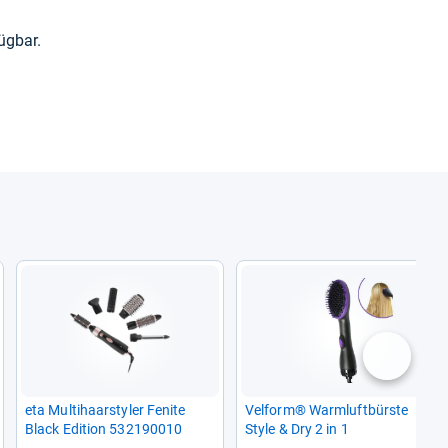
füg­bar.
nächste
eta Mul­ti­haar­sty­ler Fenite
Vel­form® Warm­luft­bürste
Black Edi­tion 532190010
Style & Dry 2 in 1