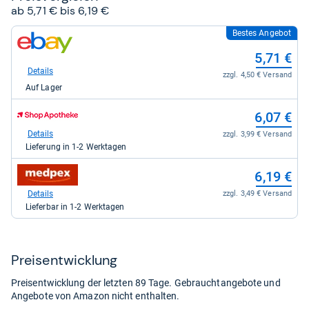
ab 5,71 € bis 6,19 €
Bestes Angebot
zum
Shop:
5,71 €
bei
eBay
Details
zzgl. 4,50 € Versand
für
Auf Lager
5,71
kaufen.
zum
6,07 €
Shop:
bei
Details
zzgl. 3,99 € Versand
Shop
Lieferung in 1-2 Werktagen
Apotheke
DE
zum
6,19 €
für
Shop:
6,07
bei
Details
zzgl. 3,49 € Versand
kaufen.
medpex
Lieferbar in 1-2 Werktagen
für
6,19
kaufen.
Preis­ent­wick­lung
Preisentwicklung der letzten 89 Tage. Gebrauchtangebote und
Angebote von Amazon nicht enthalten.