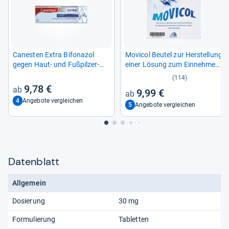
Canes­ten Extra Bifona­zol
Movi­col Beu­tel zur Her­stel­lung
gegen Haut-​ und Fuß­pil­zer­
einer Lösung zum Ein­neh­men
kran­kun­gen
10 St
(114)
9,78 €
9,99 €
4
Angebote vergleichen
5
Angebote vergleichen
Datenblatt
Allgemein
Dosierung
30 mg
Formulierung
Tabletten