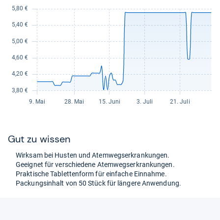
Gut zu wis­sen
Wirk­sam bei Hus­ten und Atem­wegs­er­kran­kun­gen.
Geeig­net für ver­schie­dene Atem­wegs­er­kran­kun­gen.
Prak­ti­sche Tablet­ten­form für ein­fa­che Ein­nahme.
Packungs­in­halt von 50 Stück für län­gere Anwen­dung.