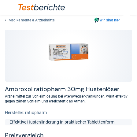
Medikamente & Arzneimittel
Wir sind nachhaltig
Suc
Geben
Sie
mindest
drei
Zeichen
ein.
Vorschl
erschei
automat
Ambro­xol ratio­pharm 30mg Hus­ten­lö­ser
und
Arzneimittel zur Schleimlösung bei Atemwegserkrankungen, wirkt effektiv
lassen
gegen zähen Schleim und erleichtert das Atmen.
sich
Her­stel­ler: ratiopharm
mit
den
Effektive Hustenlinderung in praktischer Tablettenform.
Pfeiltas
auswähl
Preis­ver­gleich