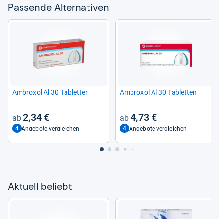
Pas­sende Alter­na­ti­ven
Ambro­xol Al 30 Tablet­ten
Ambro­xol Al 30 Tablet­ten
2,34 €
4,73 €
4
4
Angebote vergleichen
Angebote vergleichen
Aktu­ell beliebt