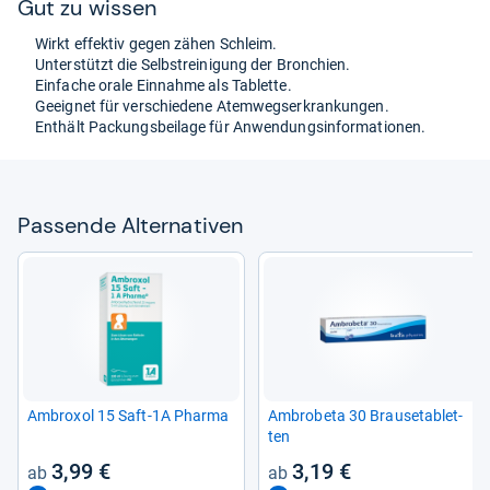
Gut zu wis­sen
Wirkt effek­tiv gegen zähen Schleim.
Unter­stützt die Selbstrei­ni­gung der Bron­chien.
Ein­fa­che orale Ein­nahme als Tablette.
Geeig­net für ver­schie­dene Atem­wegs­er­kran­kun­gen.
Ent­hält Packungs­bei­lage für Anwen­dungs­in­for­ma­tio­nen.
Pas­sende Alter­na­ti­ven
Ambro­xol 15 Saft-​1A Pharma
Ambro­beta 30 Brau­se­ta­blet­
ten
3,99 €
3,19 €