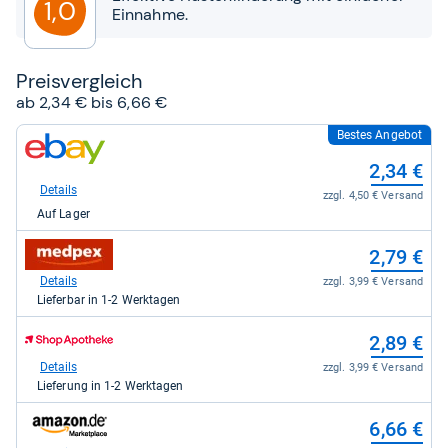
1,0
Einnahme.
Preis­ver­gleich
ab 2,34 € bis 6,66 €
Bestes Angebot
zum
Shop:
2,34 €
bei
eBay
Details
zzgl. 4,50 € Versand
für
Auf Lager
2,34
kaufen.
zum
2,79 €
Shop:
bei
Details
zzgl. 3,99 € Versand
medpex
Lieferbar in 1-2 Werktagen
für
2,79
zum
2,89 €
kaufen.
Shop:
bei
Details
zzgl. 3,99 € Versand
Shop
Lieferung in 1-2 Werktagen
Apotheke
DE
zum
6,66 €
für
Shop:
2,89