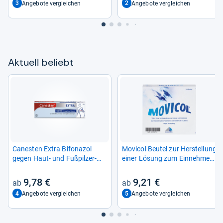
3
2
Angebote vergleichen
Angebote vergleichen
Aktu­ell beliebt
Canes­ten Extra Bifona­zol
Movi­col Beu­tel zur Her­stel­lung
gegen Haut-​ und Fuß­pil­zer­
einer Lösung zum Ein­neh­men
kran­kun­gen
10 St
9,78 €
9,21 €
4
5
Angebote vergleichen
Angebote vergleichen