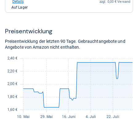
bei
Details
zzgl. 0,00 € Versand
kaufen.
Amazon.de
Auf Lager
für
6,66
kaufen.
Preis­ent­wick­lung
Preisentwicklung der letzten 90 Tage. Gebrauchtangebote und
Angebote von Amazon nicht enthalten.