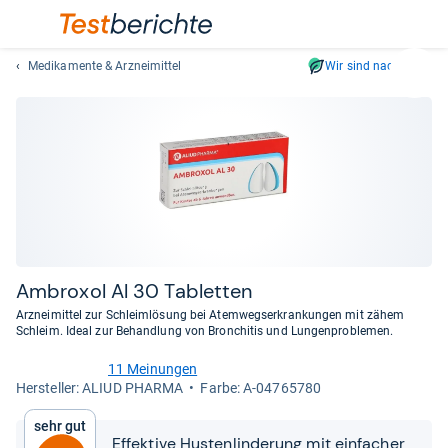
Medikamente & Arzneimittel
Wir sind nachhaltig
Suc
Geben
Sie
mindest
drei
Zeichen
ein.
Vorschl
erschei
automat
Ambro­xol Al 30 Tablet­ten
und
Arzneimittel zur Schleimlösung bei Atemwegserkrankungen mit zähem
lassen
Schleim. Ideal zur Behandlung von Bronchitis und Lungenproblemen.
sich
11 Meinungen
mit
5,0
Her­stel­ler: ALIUD PHARMA
Farbe: A-04765780
den
von
Pfeiltas
5
Sehr gut
Sternen
auswähl
Effektive Hustenlinderung mit einfacher