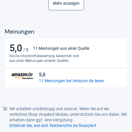
Verabreichungsform
Mehr anzeigen
Oral
Meinungen
5,0
5,0
11 Meinungen aus einer Quelle
/ 5
von
Die Durchschnittsbewertung berechnet sich
5
aus allen Meinungen unserer Quellen.
Sternen
5,0
5,0
11 Meinungen bei Amazon.de lesen
von
5
Sternen
Wir arbeiten unabhängig und neutral. Wenn Sie auf ein
verlinktes Shop-Angebot klicken, unterstützen Sie uns dabei. Wir
erhalten dann ggf. eine Vergütung.
Erfahren Sie, wie sich Testberichte.de finanziert