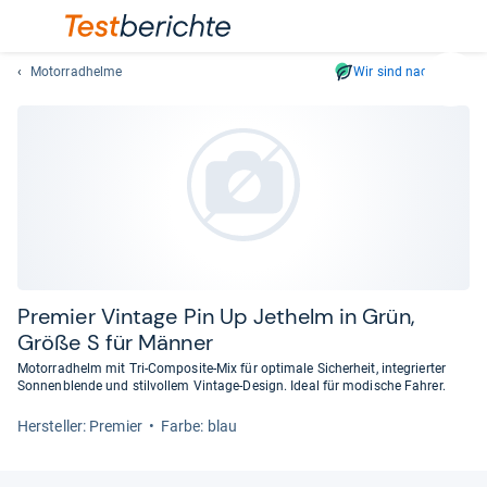
Motorradhelme
Wir sind nachhaltig
Suc
Geben
Sie
mindest
drei
Zeichen
ein.
Vorschl
erschei
automat
Pre­mier Vin­tage Pin Up Jethelm in Grün,
und
Größe S für Män­ner
lassen
Motorradhelm mit Tri-Composite-Mix für optimale Sicherheit, integrierter
sich
Sonnenblende und stilvollem Vintage-Design. Ideal für modische Fahrer.
mit
Her­stel­ler: Premier
Farbe: blau
den
Pfeiltas
auswähl