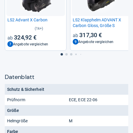
LS2 Advant X Car­bon
LS2 Klapp­helm ADVANT X
Car­bon Gloss, Größe S
(1k+)
317,30 €
324,92 €
9
Angebote vergleichen
7
Angebote vergleichen
Datenblatt
Schutz & Sicherheit
Prüfnorm
ECE, ECE 22-06
Größe
Helmgröße
M
Farbe