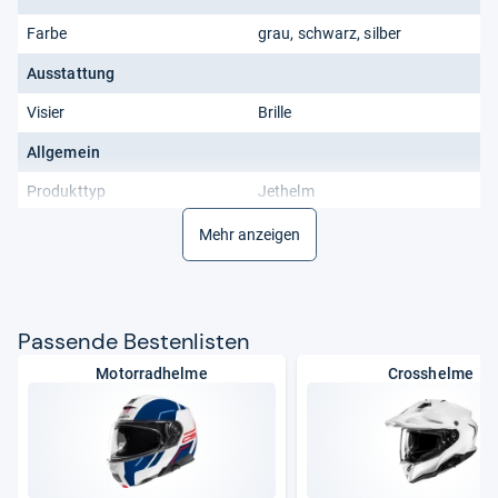
Farbe
grau, schwarz, silber
Ausstattung
Visier
Brille
Allgemein
Produkttyp
Jethelm
Mehr anzeigen
Pas­sende Bes­ten­lis­ten
Motorradhelme
Crosshelme