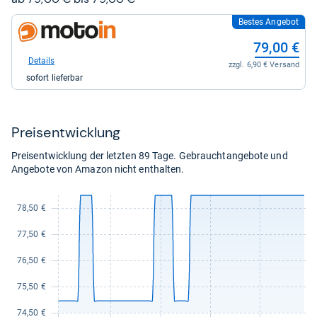
Bestes Angebot
zum
Shop:
79,00 €
bei
motoin
Details
zzgl. 6,90 € Versand
DE
sofort lieferbar
für
79,00
kaufen.
Preis­ent­wick­lung
Preisentwicklung der letzten 89 Tage. Gebrauchtangebote und
Angebote von Amazon nicht enthalten.