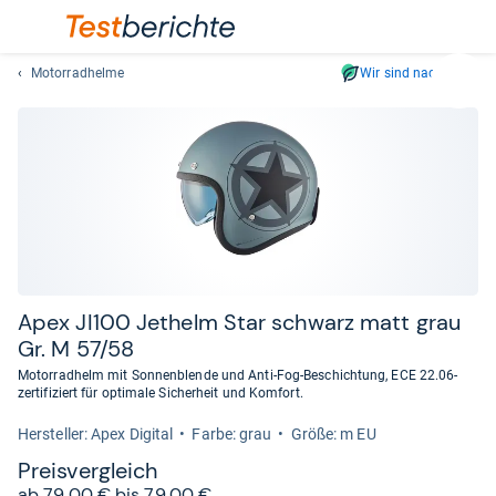
Motorradhelme
Wir sind nachhaltig
Suc
Geben
Sie
mindest
drei
Zeichen
ein.
Vorschl
erschei
automat
Apex JI100 Jethelm Star schwarz matt grau
und
Gr. M 57/58
lassen
Motorradhelm mit Sonnenblende und Anti-Fog-Beschichtung, ECE 22.06-
sich
zertifiziert für optimale Sicherheit und Komfort.
mit
Her­stel­ler: Apex Digital
Farbe: grau
Größe: m EU
den
Pfeiltas
Preis­ver­gleich
auswähl
ab 79,00 € bis 79,00 €