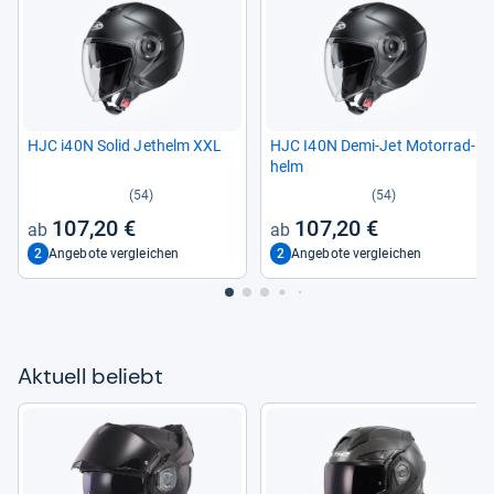
HJC i40N Solid Jethelm XXL
HJC I40N Demi-​Jet Motor­rad­
helm
(54)
(54)
107,20 €
107,20 €
2
2
Angebote vergleichen
Angebote vergleichen
Aktu­ell beliebt