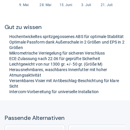
Gut zu wis­sen
Hoch­ent­wi­ckel­tes spritz­ge­gos­se­nes ABS für opti­male Sta­bi­li­tät
Opti­male Pass­form dank Außen­schale in 2 Grö­ßen und EPS in 2
Grö­ßen
Mikro­me­tri­sche Ver­rie­ge­lung für siche­ren Ver­schluss
ECE-​Zulas­sung nach 22.06 für geprüfte Sicher­heit
Leicht­ge­wicht von nur 1300 gr. +/-​ 50 gr. (Größe M)
Her­aus­nehm­ba­res, wasch­ba­res Innen­fut­ter mit hoher
Atmungs­ak­ti­vi­tät
Ver­senk­ba­res Visier mit Anti­be­schlag-​Beschich­tung für klare
Sicht
Inter­com-​Vor­be­rei­tung für uni­ver­selle Instal­la­tion
Pas­sende Alter­na­ti­ven