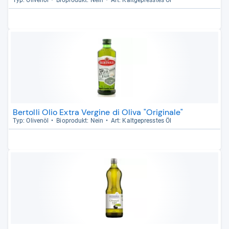
Typ: Oli­venöl
Bio­pro­dukt: Nein
Art: Kalt­ge­press­tes Öl
Bertolli Olio Extra Vergine di Oliva "Originale"
Typ: Oli­venöl
Bio­pro­dukt: Nein
Art: Kalt­ge­press­tes Öl