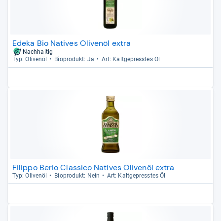
Edeka Bio Natives Olivenöl extra
Nachhaltig
Typ: Oli­venöl
Bio­pro­dukt: Ja
Art: Kalt­ge­press­tes Öl
Filippo Berio Classico Natives Olivenöl extra
Typ: Oli­venöl
Bio­pro­dukt: Nein
Art: Kalt­ge­press­tes Öl