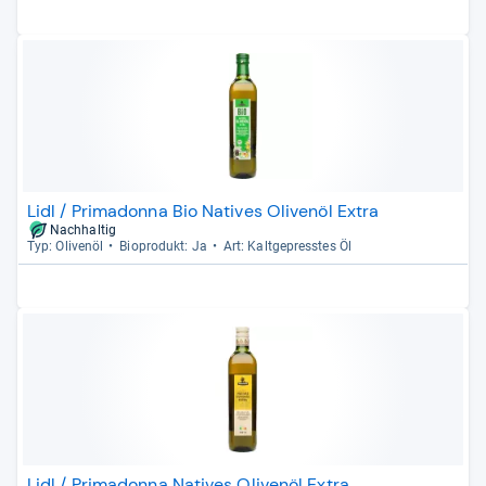
Lidl / Primadonna Bio Natives Olivenöl Extra
Nachhaltig
Typ: Oli­venöl
Bio­pro­dukt: Ja
Art: Kalt­ge­press­tes Öl
Lidl / Primadonna Natives Olivenöl Extra