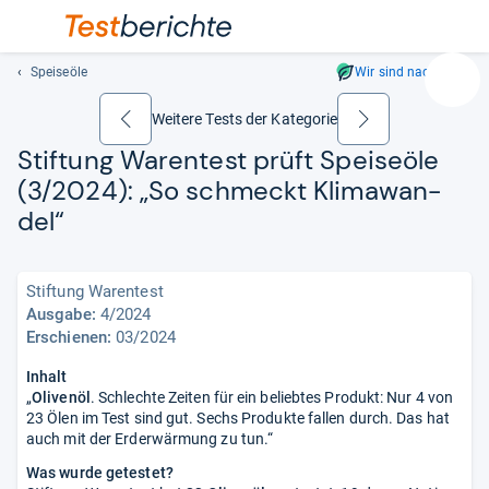
Speiseöle
Wir sind nachhaltig
Suc
Geben
Weitere Tests der Kategorie
zurück
weiter
Sie
Stif­tung Waren­test prüft Spei­se­öle
mindest
(3/2024): „So schmeckt Kli­ma­wan­
drei
Zeichen
del“
ein.
Vorschl
erschei
Stiftung Warentest
automat
Ausgabe:
4/2024
und
Erschienen:
03/2024
lassen
Inhalt
sich
„
Olivenöl
. Schlechte Zeiten für ein beliebtes Produkt: Nur 4 von
mit
23 Ölen im Test sind gut. Sechs Produkte fallen durch. Das hat
den
auch mit der Erderwärmung zu tun.“
Pfeiltas
Was wurde getestet?
auswähl