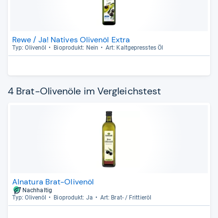
Rewe / Ja! Natives Olivenöl Extra
Typ: Oli­venöl
Bio­pro­dukt: Nein
Art: Kalt­ge­press­tes Öl
4 Brat-Olivenöle im Vergleichstest
Alnatura Brat-Olivenöl
Nachhaltig
Typ: Oli­venöl
Bio­pro­dukt: Ja
Art: Brat-​ / Frit­tieröl