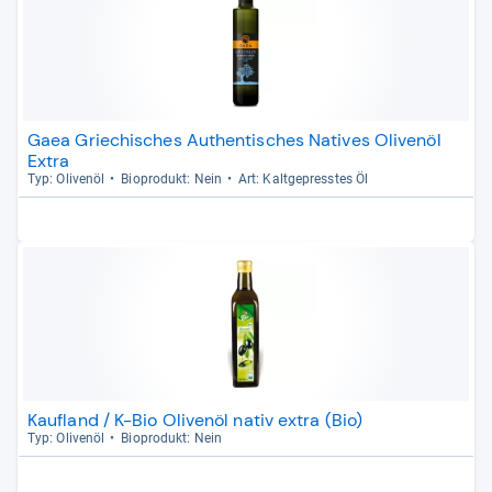
Gaea Griechisches Authentisches Natives Olivenöl
Extra
Typ: Oli­venöl
Bio­pro­dukt: Nein
Art: Kalt­ge­press­tes Öl
Kaufland / K-Bio Olivenöl nativ extra (Bio)
Typ: Oli­venöl
Bio­pro­dukt: Nein