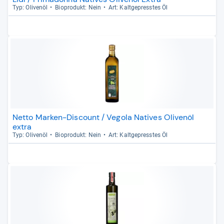
Typ: Oli­venöl
Bio­pro­dukt: Nein
Art: Kalt­ge­press­tes Öl
Netto Marken-Discount / Vegola Natives Olivenöl
extra
Typ: Oli­venöl
Bio­pro­dukt: Nein
Art: Kalt­ge­press­tes Öl