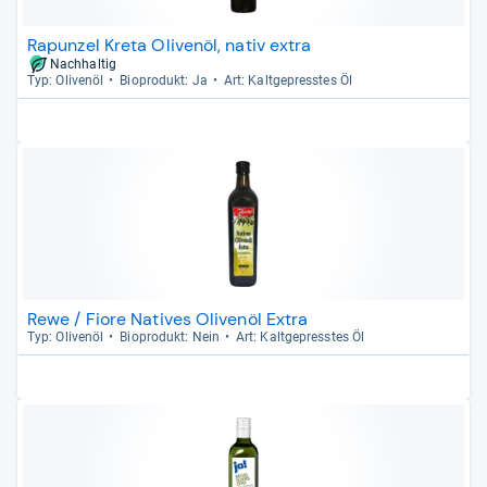
Rapunzel Kreta Olivenöl, nativ extra
Nachhaltig
Typ: Oli­venöl
Bio­pro­dukt: Ja
Art: Kalt­ge­press­tes Öl
Rewe / Fiore Natives Olivenöl Extra
Typ: Oli­venöl
Bio­pro­dukt: Nein
Art: Kalt­ge­press­tes Öl