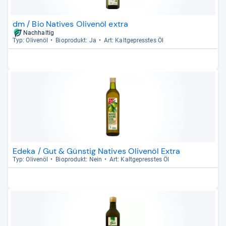
dm / Bio Natives Olivenöl extra
Nachhaltig
Typ: Oli­venöl
Bio­pro­dukt: Ja
Art: Kalt­ge­press­tes Öl
Edeka / Gut & Günstig Natives Olivenöl Extra
Typ: Oli­venöl
Bio­pro­dukt: Nein
Art: Kalt­ge­press­tes Öl