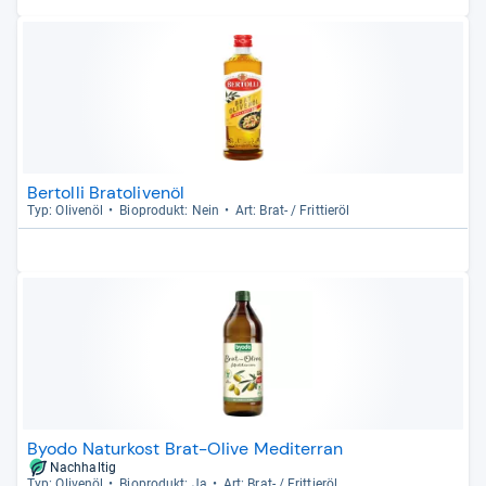
Bertolli Bratolivenöl
Typ: Oli­venöl
Bio­pro­dukt: Nein
Art: Brat-​ / Frit­tieröl
Byodo Naturkost Brat-Olive Mediterran
Nachhaltig
Typ: Oli­venöl
Bio­pro­dukt: Ja
Art: Brat-​ / Frit­tieröl