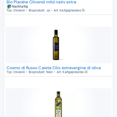
Bio Planète Olivenöl mild nativ extra
Nachhaltig
Typ: Oli­venöl
Bio­pro­dukt: Ja
Art: Kalt­ge­press­tes Öl
Cosmo di Russo Caieta Olio extravergine di oliva
Typ: Oli­venöl
Bio­pro­dukt: Nein
Art: Kalt­ge­press­tes Öl