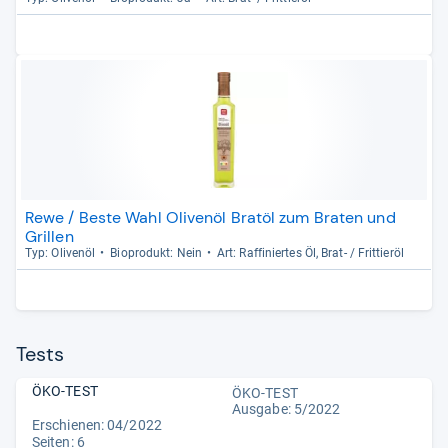
Rewe / Beste Wahl Olivenöl Bratöl zum Braten und
Grillen
Typ: Oli­venöl
Bio­pro­dukt: Nein
Art: Raf­fi­nier­tes Öl, Brat-​ / Frit­tieröl
Tests
ÖKO-TEST
ÖKO-TEST
Ausgabe: 5/2022
Erschienen: 04/2022
Seiten: 6