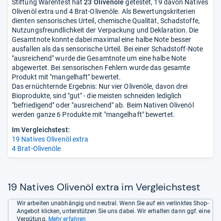
Stiftung Warentest hat
23 Olivenöle
getestet, 19 davon Natives
Olivenöl extra und 4 Brat-Olivenöle. Als Bewertungskriterien
dienten sensorisches Urteil, chemische Qualität, Schadstoffe,
Nutzungsfreundlichkeit der Verpackung und Deklaration. Die
Gesamtnote konnte dabei maximal eine halbe Note besser
ausfallen als das sensorische Urteil. Bei einer Schadstoff-Note
"ausreichend" wurde die Gesamtnote um eine halbe Note
abgewertet. Bei sensorischen Fehlern wurde das gesamte
Produkt mit "mangelhaft" bewertet.
Das ernüchternde Ergebnis: Nur vier Olivenöle, davon drei
Bioprodukte, sind "gut" - die meisten schneiden lediglich
"befriedigend" oder "ausreichend" ab. Beim Nativen Olivenöl
werden ganze 6 Produkte mit "mangelhaft" bewertet.
Im Vergleichstest:
19 Natives Olivenöl extra
4 Brat-Olivenöle
19 Natives Olivenöl extra im Vergleichstest
Wir arbeiten unabhängig und neutral. Wenn Sie auf ein verlinktes Shop-
Angebot klicken, unterstützen Sie uns dabei. Wir erhalten dann ggf. eine
Vergütung.
Mehr erfahren