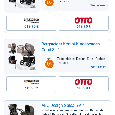
Trans­port
1,6
Weiterlesen
619,90 €
619,90 €
Berg­stei­ger Kombi-​Kin­der­wa­gen
Capri 3in1
Feder­leich­tes Design für ein­fa­chen
Gut
Trans­port
1,6
Weiterlesen
619,90 €
619,90 €
ABC Design Salsa 5 Air
Kom­bi­kin­der­wa­gen • Geeig­net für: Babys ab
Geburt, Babys ab Sitz­al­ter • Ein­satz­be­reich: