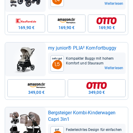
Weiterlesen
169,90 €
169,90 €
169,90 €
my junior® PLIA² Kom­fort­buggy
Kom­pak­ter Buggy mit hohem
Sehr gut
Kom­fort und Stau­raum
1,5
Weiterlesen
349,00 €
349,00 €
Berg­stei­ger Kombi-​Kin­der­wa­gen
Capri 3in1
Feder­leich­tes Design für ein­fa­chen
Gut