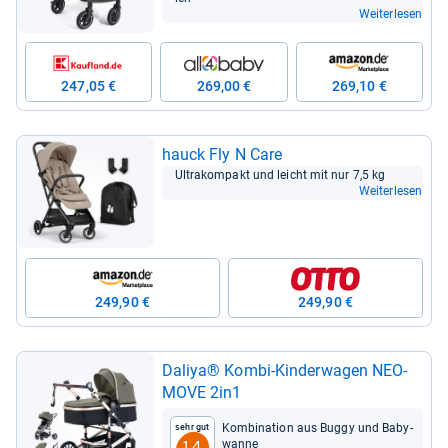
Weiterlesen
247,05 €
269,00 €
269,10 €
hauck Fly N Care
Ultra­kom­pakt und leicht mit nur 7,5 kg
Weiterlesen
249,90 €
249,90 €
Daliya® Kombi-​Kin­der­wa­gen NEO­
MOVE 2in1
Kom­bi­na­tion aus Buggy und Baby­
Sehr gut
wanne
1,4