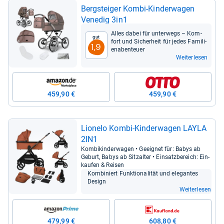
Berg­stei­ger Kombi-​Kin­der­wa­gen
Vene­dig 3in1
Alles dabei für unter­wegs – Kom­
Gut
fort und Sicher­heit für jedes Fami­li­
1,9
en­aben­teuer
Weiterlesen
459,90 €
459,90 €
Lio­nelo Kombi-​Kin­der­wa­gen LAYLA
2IN1
Kom­bi­kin­der­wa­gen • Geeig­net für: Babys ab
Geburt, Babys ab Sitz­al­ter • Ein­satz­be­reich: Ein­
kau­fen & Rei­sen
Kom­bi­niert Funk­tio­na­li­tät und ele­gan­tes
Design
Weiterlesen
479,99 €
608,80 €