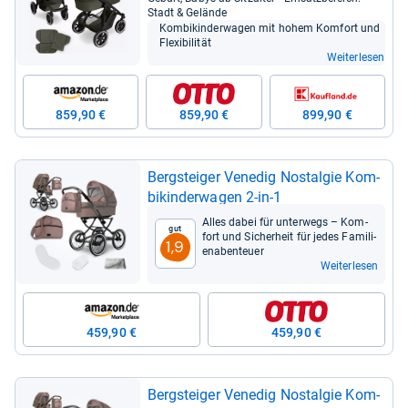
Stadt & Gelände
Kom­bi­kin­der­wa­gen mit hohem Kom­fort und
Fle­xi­bi­li­tät
Weiterlesen
859,90 €
859,90 €
899,90 €
Berg­stei­ger Vene­dig Nost­al­gie Kom­
bi­kin­der­wa­gen 2-​in-​1
Alles dabei für unter­wegs – Kom­
Gut
fort und Sicher­heit für jedes Fami­li­
1,9
en­aben­teuer
Weiterlesen
459,90 €
459,90 €
Berg­stei­ger Vene­dig Nost­al­gie Kom­