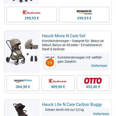
299,95 €
299,95 €
Hauck Move N Care Set
Kom­bi­kin­der­wa­gen • Geeig­net für: Babys ab
Geburt, Babys ab Sitz­al­ter • Ein­satz­be­reich:
Stadt & Gelände
Kom­bi­kin­der­wa­gen mit viel­fäl­ti­
Sehr gut
gem Zube­hör
1,4
Weiterlesen
364,90 €
409,90 €
432,40 €
Hauck Lite N Care Car­bon Buggy
Extrem leicht mit nur 5,5 kg
Weiterlesen