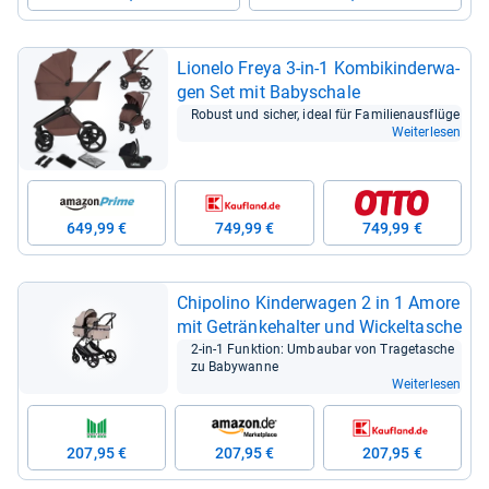
Lio­nelo Freya 3-​in-​1 Kom­bi­kin­der­wa­
gen Set mit Baby­schale
Robust und sicher, ideal für Fami­li­en­aus­flüge
Weiterlesen
649,99 €
749,99 €
749,99 €
Chi­po­lino Kin­der­wa­gen 2 in 1 Amore
mit Geträn­ke­hal­ter und Wickel­ta­sche
2-​in-​1 Funk­tion: Umbau­bar von Tra­ge­ta­sche
zu Baby­wanne
Weiterlesen
207,95 €
207,95 €
207,95 €