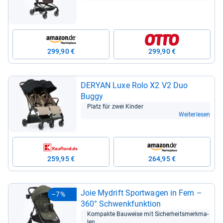
299,90 €
299,90 €
DERYAN Luxe Rolo X2 V2 Duo
Buggy
Platz für zwei Kin­der
Weiterlesen
259,95 €
264,95 €
Joie Mydrift Sport­wa­gen in Fern –
–7%
360° Schwenk­funk­tion
Kom­pakte Bau­weise mit Sicher­heits­merk­ma­
len