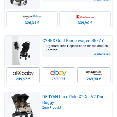
326,34 €
339,90 €
CYBEX Gold Kin­der­wa­gen BEEZY
Ergo­no­mi­sche Lie­g­e­po­si­tion für maxi­ma­len
Kom­fort
Weiterlesen
249,95 €
269,00 €
269,90 €
DERYAN Luxe Rolo X2 XL V2 Duo
Buggy
Zum Produkt