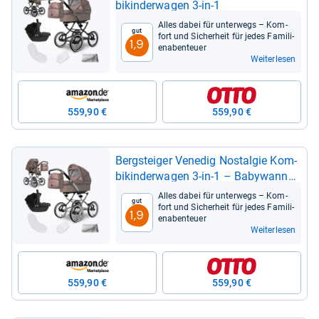
bi­kin­der­wa­gen 3-​in-​1
Alles dabei für unter­wegs – Kom­
Gut
fort und Sicher­heit für jedes Fami­li­
1,9
en­aben­teuer
Weiterlesen
559,90 €
559,90 €
Berg­stei­ger Vene­dig Nost­al­gie Kom­
bi­kin­der­wa­gen 3-​in-​1 – Baby­wanne,
Sport­sitz & i-​Size Baby­schale,
Alles dabei für unter­wegs – Kom­
Gut
Luftrei­fen, Fede­rung, höhen­ver­stell­
fort und Sicher­heit für jedes Fami­li­
1,9
en­aben­teuer
ba­rer Griff, falt­bar, Zube­hör
Weiterlesen
559,90 €
559,90 €