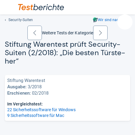
Security-Suiten
Wir sind nachhaltig
Suc
Geben
Weitere Tests der Kategorie
zurück
weiter
Sie
Stif­tung Waren­test prüft Secu­rity-​
mindest
Sui­ten (2/2018): „Die bes­ten Tür­ste­
drei
Zeichen
her“
ein.
Vorschl
erschei
Stiftung Warentest
automat
Ausgabe:
3/2018
und
Erschienen:
02/2018
lassen
Im Vergleichstest:
sich
22 Sicherheitssoftware für Windows
mit
9 Sicherheitssoftware für Mac
den
Pfeiltas
auswähl