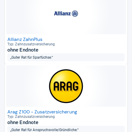
Allianz ZahnPlus
Typ: Zahn­zu­satz­ver­si­che­rung
ohne Endnote
„Guter Rat für Sparfüchse.“
Arag Z100 - Zusatzversicherung
Typ: Zahn­zu­satz­ver­si­che­rung
ohne Endnote
„Guter Rat für Anspruchsvolle/Gründliche.“