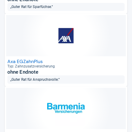
„Guter Rat für Sparfüchse.“
Axa EGZahnPlus
Typ: Zahn­zu­satz­ver­si­che­rung
ohne Endnote
„Guter Rat für Anspruchsvolle.“