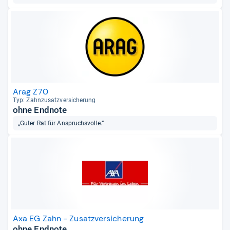
Arag Z70
Typ: Zahn­zu­satz­ver­si­che­rung
ohne Endnote
„Guter Rat für Anspruchsvolle.“
Axa EG Zahn - Zusatzversicherung
ohne Endnote