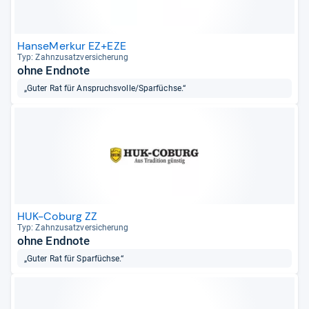
HanseMerkur EZ+EZE
Typ: Zahn­zu­satz­ver­si­che­rung
ohne Endnote
„Guter Rat für Anspruchsvolle/Sparfüchse.“
HUK-Coburg ZZ
Typ: Zahn­zu­satz­ver­si­che­rung
ohne Endnote
„Guter Rat für Sparfüchse.“