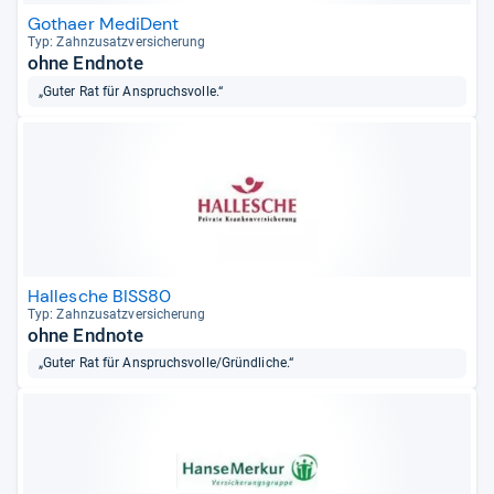
Gothaer MediDent
Typ: Zahn­zu­satz­ver­si­che­rung
ohne Endnote
„Guter Rat für Anspruchsvolle.“
Hallesche BISS80
Typ: Zahn­zu­satz­ver­si­che­rung
ohne Endnote
„Guter Rat für Anspruchsvolle/Gründliche.“