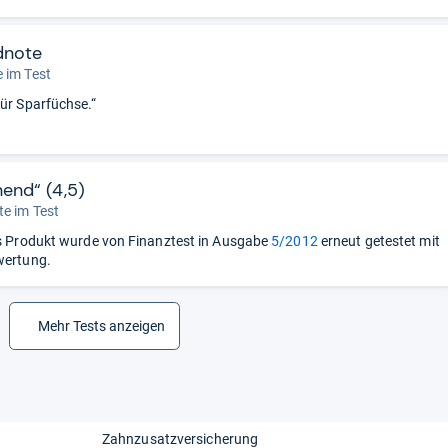
dnote
 im Test
für Sparfüchse.“
hend“ (4,5)
e im Test
 Produkt wurde von Finanztest in Ausgabe
5/2012
erneut getestet mit
wertung.
Mehr Tests anzeigen
Zahnzusatzversicherung