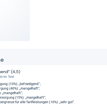
ne
hend“ (4,5)
e im Test
gung (10%): „befriedigend“;
rgung (40%): „mangelhaft“;
): „mangelhaft“;
rsorgung (15%): „mangelhaft“;
ergrenze für alle Tarifleistungen (10%): „sehr gut“.