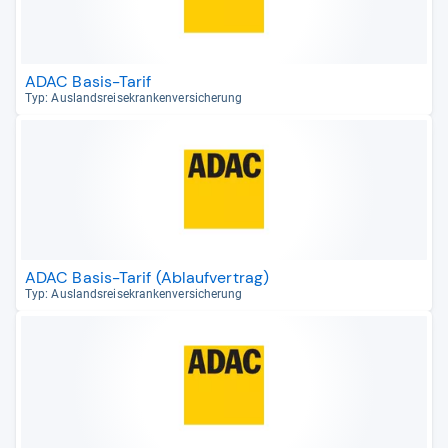
ADAC Basis-Tarif
Typ: Aus­lands­rei­se­kran­ken­ver­si­che­rung
ADAC Basis-Tarif (Ablaufvertrag)
Typ: Aus­lands­rei­se­kran­ken­ver­si­che­rung