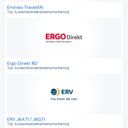
Envivas TravelXN
Typ: Aus­lands­rei­se­kran­ken­ver­si­che­rung
Ergo Direkt RD
Typ: Aus­lands­rei­se­kran­ken­ver­si­che­rung
ERV JKA71 / JKG71
Typ: Aus­lands­rei­se­kran­ken­ver­si­che­rung