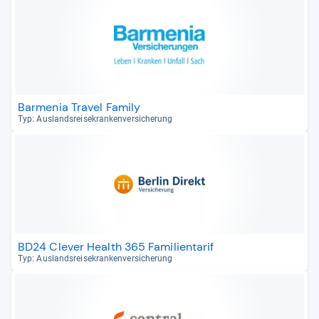
Barmenia Travel Family
Typ: Aus­lands­rei­se­kran­ken­ver­si­che­rung
BD24 Clever Health 365 Familientarif
Typ: Aus­lands­rei­se­kran­ken­ver­si­che­rung