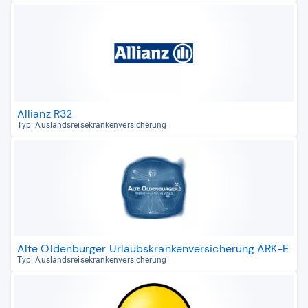
Allianz R32
Typ: Aus­lands­rei­se­kran­ken­ver­si­che­rung
Alte Oldenburger Urlaubskrankenversicherung ARK-E
Typ: Aus­lands­rei­se­kran­ken­ver­si­che­rung