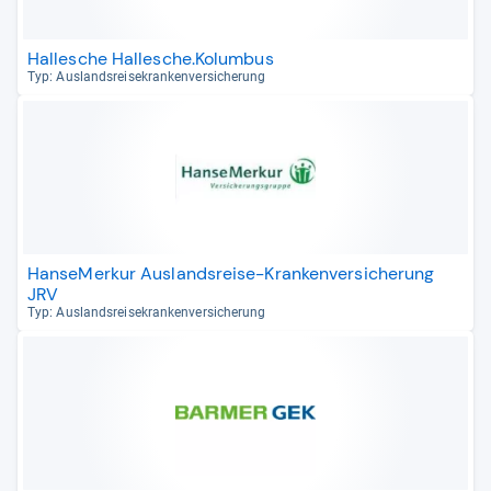
Hallesche Hallesche.Kolumbus
Typ: Aus­lands­rei­se­kran­ken­ver­si­che­rung
HanseMerkur Auslandsreise-Krankenversicherung
JRV
Typ: Aus­lands­rei­se­kran­ken­ver­si­che­rung