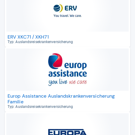
ERV XKC71 / XKH71
Typ: Aus­lands­rei­se­kran­ken­ver­si­che­rung
Europ Assistance Auslandskrankenversicherung
Familie
Typ: Aus­lands­rei­se­kran­ken­ver­si­che­rung