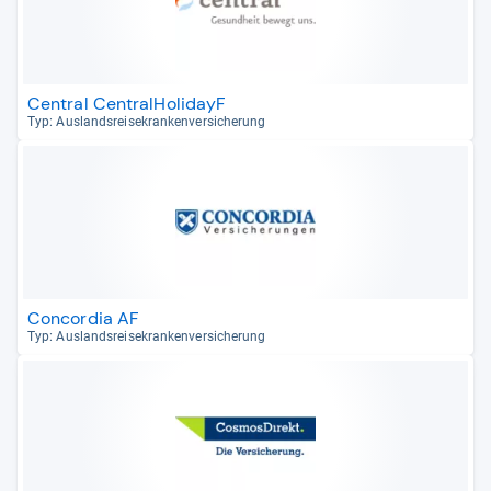
Central CentralHolidayF
Typ: Aus­lands­rei­se­kran­ken­ver­si­che­rung
Concordia AF
Typ: Aus­lands­rei­se­kran­ken­ver­si­che­rung