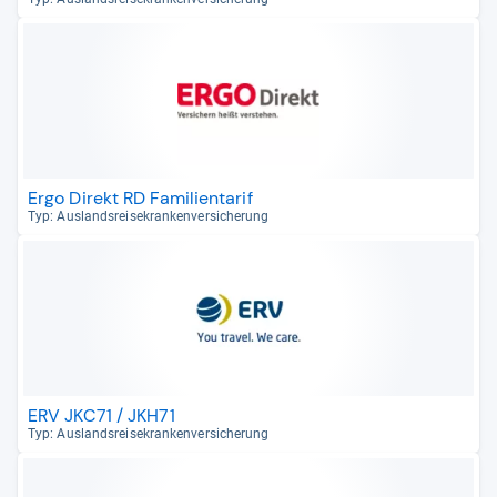
Ergo Direkt RD Familientarif
Typ: Aus­lands­rei­se­kran­ken­ver­si­che­rung
ERV JKC71 / JKH71
Typ: Aus­lands­rei­se­kran­ken­ver­si­che­rung