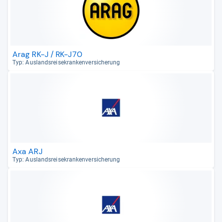
Arag RK-J / RK-J70
Typ: Aus­lands­rei­se­kran­ken­ver­si­che­rung
Axa ARJ
Typ: Aus­lands­rei­se­kran­ken­ver­si­che­rung