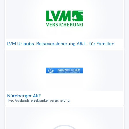
LVM Urlaubs-Reiseversicherung ARJ - für Familien
Nürnberger AKF
Typ: Aus­lands­rei­se­kran­ken­ver­si­che­rung