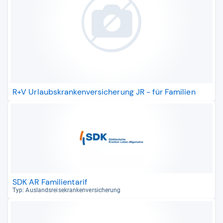
R+V Urlaubskrankenversicherung JR - für Familien
SDK AR Familientarif
Typ: Aus­lands­rei­se­kran­ken­ver­si­che­rung