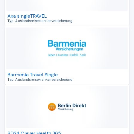
Axa singleTRAVEL
Typ: Aus­lands­rei­se­kran­ken­ver­si­che­rung
Barmenia Travel Single
Typ: Aus­lands­rei­se­kran­ken­ver­si­che­rung
BD24 Clever Health 365