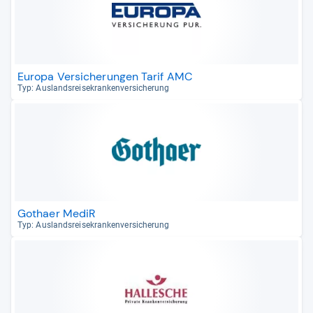
Europa Versicherungen Tarif AMC
Typ: Aus­lands­rei­se­kran­ken­ver­si­che­rung
Gothaer MediR
Typ: Aus­lands­rei­se­kran­ken­ver­si­che­rung