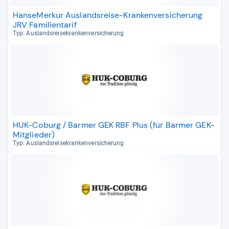
HanseMerkur Auslandsreise-Krankenversicherung
JRV Familientarif
Typ: Aus­lands­rei­se­kran­ken­ver­si­che­rung
HUK-Coburg / Barmer GEK RBF Plus (für Barmer GEK-
Mitglieder)
Typ: Aus­lands­rei­se­kran­ken­ver­si­che­rung