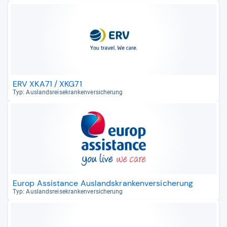
ERV XKA71 / XKG71
Typ: Aus­lands­rei­se­kran­ken­ver­si­che­rung
Europ Assistance Auslandskrankenversicherung
Typ: Aus­lands­rei­se­kran­ken­ver­si­che­rung