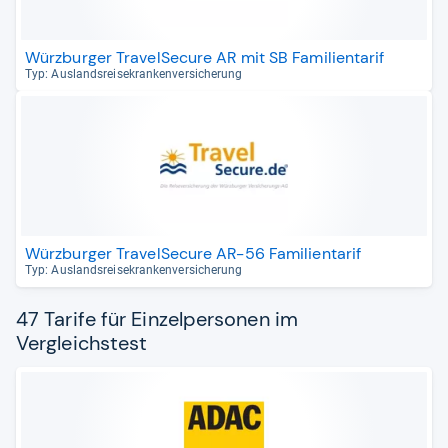
Würzburger TravelSecure AR mit SB Familientarif
Typ: Aus­lands­rei­se­kran­ken­ver­si­che­rung
Würzburger TravelSecure AR-56 Familientarif
Typ: Aus­lands­rei­se­kran­ken­ver­si­che­rung
47 Tarife für Einzelpersonen im
Vergleichstest