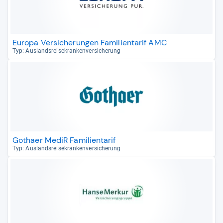
Europa Versicherungen Familientarif AMC
Typ: Aus­lands­rei­se­kran­ken­ver­si­che­rung
Gothaer MediR Familientarif
Typ: Aus­lands­rei­se­kran­ken­ver­si­che­rung