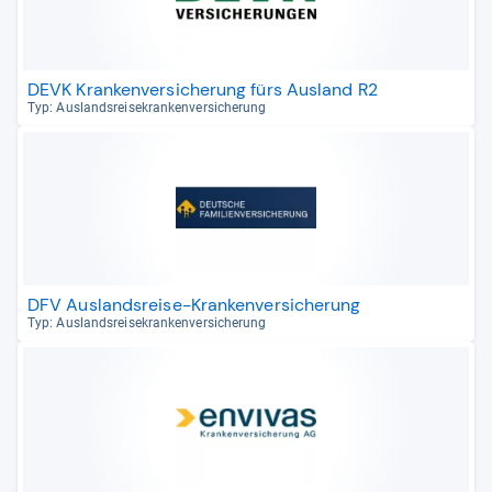
DEVK Krankenversicherung fürs Ausland R2
Typ: Aus­lands­rei­se­kran­ken­ver­si­che­rung
DFV Auslandsreise-Krankenversicherung
Typ: Aus­lands­rei­se­kran­ken­ver­si­che­rung