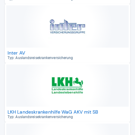
Inter AV
Typ: Aus­lands­rei­se­kran­ken­ver­si­che­rung
LKH Landeskrankenhilfe WaG AKV mit SB
Typ: Aus­lands­rei­se­kran­ken­ver­si­che­rung