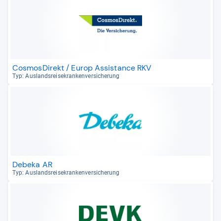
CosmosDirekt / Europ Assistance RKV
Typ: Aus­lands­rei­se­kran­ken­ver­si­che­rung
Debeka AR
Typ: Aus­lands­rei­se­kran­ken­ver­si­che­rung