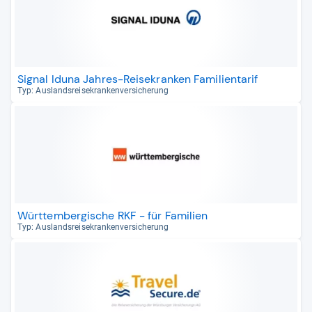
Signal Iduna Jahres-Reisekranken Familientarif
Typ: Aus­lands­rei­se­kran­ken­ver­si­che­rung
Württembergische RKF - für Familien
Typ: Aus­lands­rei­se­kran­ken­ver­si­che­rung