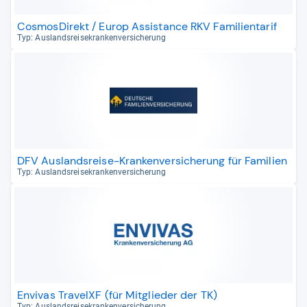
CosmosDirekt / Europ Assistance RKV Familientarif
Typ: Aus­lands­rei­se­kran­ken­ver­si­che­rung
DFV Auslandsreise-Krankenversicherung für Familien
Typ: Aus­lands­rei­se­kran­ken­ver­si­che­rung
Envivas TravelXF (für Mitglieder der TK)
Typ: Aus­lands­rei­se­kran­ken­ver­si­che­rung