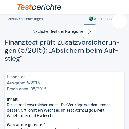
Zusatzversicherungen
Wir sind nachhaltig
Suc
Geben
Nächster Test der Kategorie
weiter
Sie
Finanz­test prüft Zusatz­ver­si­che­run­
mindest
gen (5/2015): „Absi­chern beim Auf­
drei
Zeichen
stieg“
ein.
Vorschl
erschei
Finanztest
automat
Ausgabe:
6/2015
und
Erschienen:
05/2015
lassen
Inhalt
sich
Reisekrankenversicherungen. Die Verträge werden immer
mit
besser. Oft lohnt ein Wechsel. Im Test vorn: Ergo Direkt,
den
Würzburger und Hallesche.
Pfeiltas
Was wurde getestet?
auswähl