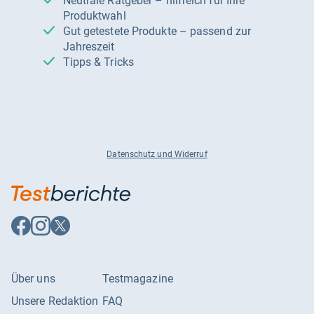
Neutrale Ratgeber – hilfreich für Ihre
Produktwahl
Gut getestete Produkte – passend zur
Jahreszeit
Tipps & Tricks
Datenschutz und Widerruf
Auf
Auf
Auf
Facebook
Instagram
X
folgen
folgen
folgen
Über uns
Testmagazine
Unsere Redaktion
FAQ