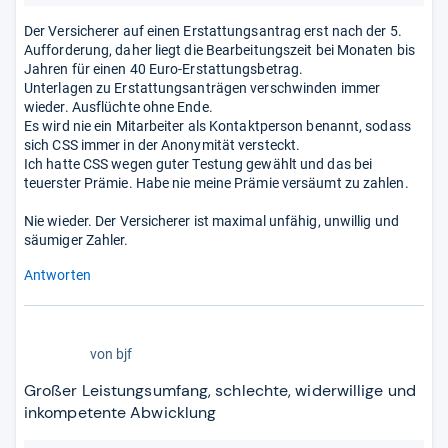
Der Versicherer auf einen Erstattungsantrag erst nach der 5.
Aufforderung, daher liegt die Bearbeitungszeit bei Monaten bis
Jahren für einen 40 Euro-Erstattungsbetrag.
Unterlagen zu Erstattungsanträgen verschwinden immer
wieder. Ausflüchte ohne Ende.
Es wird nie ein Mitarbeiter als Kontaktperson benannt, sodass
sich CSS immer in der Anonymität versteckt.
Ich hatte CSS wegen guter Testung gewählt und das bei
teuerster Prämie. Habe nie meine Prämie versäumt zu zahlen.
Nie wieder. Der Versicherer ist maximal unfähig, unwillig und
säumiger Zahler.
Antworten
2,0
von
bjf
von
5
Großer Leistungsumfang, schlechte, widerwillige und
Sternen
inkompetente Abwicklung