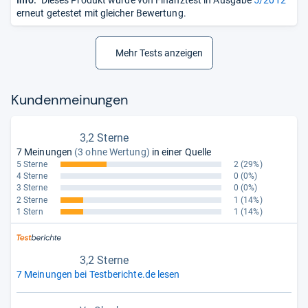
Info:
Dieses Produkt wurde von Finanztest in Ausgabe
5/2012
erneut getestet mit gleicher Bewertung.
Mehr Tests anzeigen
Kun­den­mei­nun­gen
3,2 Sterne
7 Meinungen
(3 ohne Wertung)
in einer Quelle
5 Sterne
2
(29%)
4 Sterne
0
(0%)
3 Sterne
0
(0%)
2 Sterne
1
(14%)
1 Stern
1
(14%)
3,2 Sterne
7 Meinungen bei Testberichte.de lesen