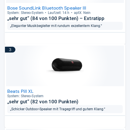
Bose SoundLink Bluetooth Speaker III
Sys­tem: Ste­reo-​Sys­tem
Lauf­zeit: 14 h
aptX: Nein
„sehr gut“ (84 von 100 Punkten) – Extratipp
„Eleganter Musikbegleiter mit rundum exzellentem Klang.“
3
Beats Pill XL
Sys­tem: Ste­reo-​Sys­tem
„sehr gut“ (82 von 100 Punkten)
„Schicker Outdoor-Speaker mit Tragegriff und gutem Klang.“