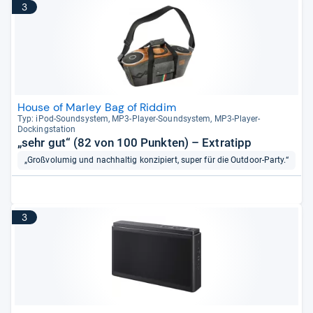
3
House of Marley Bag of Riddim
Typ: iPod-​Sound­sys­tem, MP3-​Player-​Sound­sys­tem, MP3-​Player-​
Dockings­ta­tion
„sehr gut“ (82 von 100 Punkten) – Extratipp
„Großvolumig und nachhaltig konzipiert, super für die Outdoor-Party.“
3