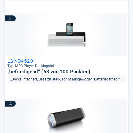
3
LG ND4520
Typ: MP3-​Player-​Dockings­ta­tion
„befriedigend“ (63 von 100 Punkten)
„Docks integriert, Bass zu stark, sonst ausgewogen, Batteriebetrieb.“
4