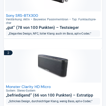
Sony SRS-BTX300
Ver­stär­kung: Aktiv
Bau­weise: Pas­siv­mem­bran
Typ: Fun­klaut­spre­
cher
„gut“ (78 von 100 Punkten) – Testsieger
„Elegantes Design, NFC, toller Klang auch im Bass, apt-x-Codec.“
2
Monster Clarity HD Micro
Sys­tem: Ste­reo-​Sys­tem
„befriedigend“ (66 von 100 Punkten) – Extratipp
„Schickes Design, durchsichtiger Klang, wenig Bass, apt-x-Codec.“