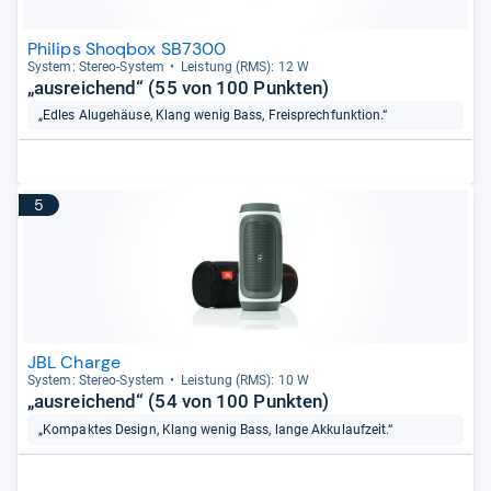
Philips Shoqbox SB7300
Sys­tem: Ste­reo-​Sys­tem
Leis­tung (RMS): 12 W
„ausreichend“ (55 von 100 Punkten)
„Edles Alugehäuse, Klang wenig Bass, Freisprechfunktion.“
5
JBL Charge
Sys­tem: Ste­reo-​Sys­tem
Leis­tung (RMS): 10 W
„ausreichend“ (54 von 100 Punkten)
„Kompaktes Design, Klang wenig Bass, lange Akkulaufzeit.“