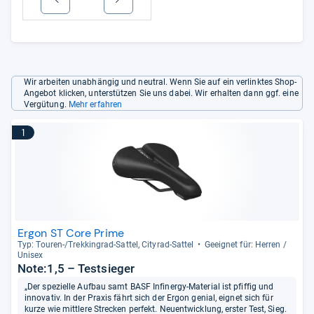
Wir arbeiten unabhängig und neutral. Wenn Sie auf ein verlinktes Shop-
Angebot klicken, unterstützen Sie uns dabei. Wir erhalten dann ggf. eine
Vergütung.
Mehr erfahren
1
Ergon ST Core Prime
Typ: Tou­ren-​/Trek­kin­grad-​Sat­tel, City­rad-​Sat­tel
Geeig­net für: Her­ren /
Uni­sex
Note:1,5 – Testsieger
„Der spezielle Aufbau samt BASF Infinergy-Material ist pfiffig und
innovativ. In der Praxis fährt sich der Ergon genial, eignet sich für
kurze wie mittlere Strecken perfekt. Neuentwicklung, erster Test, Sieg.