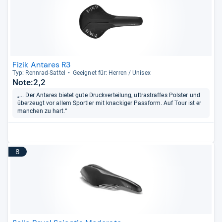
Fizik Antares R3
Typ: Renn­rad-​Sat­tel
Geeig­net für: Her­ren / Uni­sex
Note:2,2
„... Der Antares bietet gute Druckverteilung, ultrastraffes Polster und
überzeugt vor allem Sportler mit knackiger Passform. Auf Tour ist er
manchen zu hart.“
8