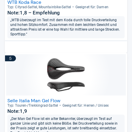
WTB Koda Race
Typ: City­rad-​Sat­tel, Moun­tain­bike-​Sat­tel
Geeig­net für: Damen
Note:1,8 – Empfehlung
„WTB überzeugt im Test mit dem Koda durch tolle Druckverteilung
und hohen Sitzkomfort. Zusammen mit dem leichten Gewicht und
attraktiven Preis ist er eine top Wahl für mittlere und lange Strecken.
Sporttipp.“
5
Selle Italia Man Gel Flow
Typ: Tou­ren-​/Trek­kin­grad-​Sat­tel
Geeig­net für: Her­ren / Uni­sex
Note:1,9
„Der Man Gel Flow ist ein alter Bekannter, überzeugt im Test auf
ganzer Linie und gibt sich keine Blöße. Bei Druckverteilung sowie in
der Praxis zeigt er gute Leistungen, ist sehr breitbandig einsetzbar.