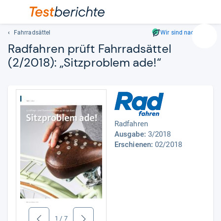
Fahrradsättel
Wir sind nachhaltig
Suc
Rad­fah­ren prüft Fahr­rad­sät­tel
Geben
(2/2018): „Sitz­pro­blem ade!“
Sie
mindest
drei
Zeichen
ein.
Vorschl
Radfahren
erschei
Ausgabe:
3/2018
automat
Erschienen:
02/2018
und
lassen
sich
mit
den
Pfeiltas
auswähl
1
/
7
zurück
weiter