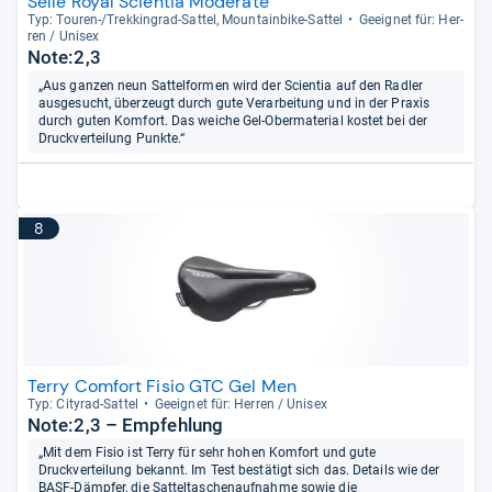
Selle Royal Scientia Moderate
Typ: Tou­ren-​/Trek­kin­grad-​Sat­tel, Moun­tain­bike-​Sat­tel
Geeig­net für: Her­
ren / Uni­sex
Note:2,3
„Aus ganzen neun Sattelformen wird der Scientia auf den Radler
ausgesucht, überzeugt durch gute Verarbeitung und in der Praxis
durch guten Komfort. Das weiche Gel-Obermaterial kostet bei der
Druckverteilung Punkte.“
8
Terry Comfort Fisio GTC Gel Men
Typ: City­rad-​Sat­tel
Geeig­net für: Her­ren / Uni­sex
Note:2,3 – Empfehlung
„Mit dem Fisio ist Terry für sehr hohen Komfort und gute
Druckverteilung bekannt. Im Test bestätigt sich das. Details wie der
BASF-Dämpfer, die Satteltaschenaufnahme sowie die