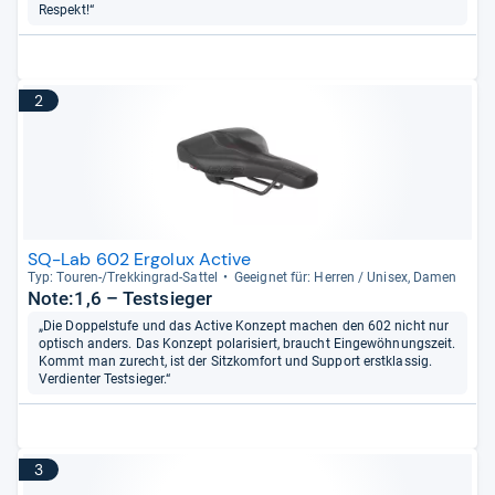
Respekt!“
2
SQ-Lab 602 Ergolux Active
Typ: Tou­ren-​/Trek­kin­grad-​Sat­tel
Geeig­net für: Her­ren / Uni­sex, Damen
Note:1,6 – Testsieger
„Die Doppelstufe und das Active Konzept machen den 602 nicht nur
optisch anders. Das Konzept polarisiert, braucht Eingewöhnungszeit.
Kommt man zurecht, ist der Sitzkomfort und Support erstklassig.
Verdienter Testsieger.“
3