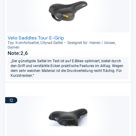
Velo Saddles Tour E-Grip
Typ: Kom­fort­sat­tel, City­rad-​Sat­tel
Geeig­net für: Her­ren / Uni­sex,
Damen
Note:2,6
„Der günstigste Sattel im Test ist auf E-Bikes optimiert, bietet durch
den Griff und verstärkte Ecken praktische Features im Alltag. Wegen
dem sehr weichen Material ist die Druckverteilung recht flächig. Für
Kurzstrecken.“
12