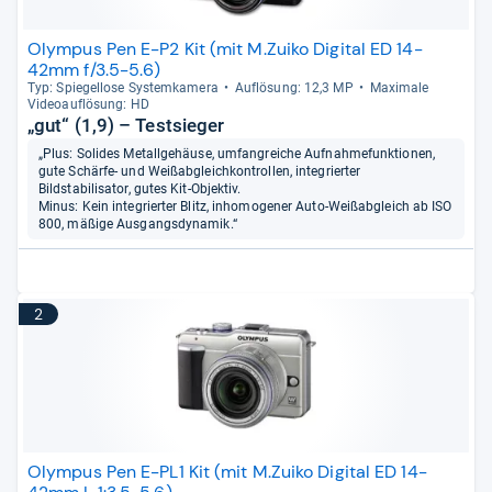
Olympus Pen E-P2 Kit (mit M.Zuiko Digital ED 14-
42mm f/3.5-5.6)
Typ: Spie­gel­lose Sys­tem­ka­mera
Auf­lö­sung: 12,3 MP
Maxi­male
Videoauf­lö­sung: HD
„gut“ (1,9) – Testsieger
„Plus: Solides Metallgehäuse, umfangreiche Aufnahmefunktionen,
gute Schärfe- und Weißabgleichkontrollen, integrierter
Bildstabilisator, gutes Kit-Objektiv.
Minus: Kein integrierter Blitz, inhomogener Auto-Weißabgleich ab ISO
800, mäßige Ausgangsdynamik.“
2
Olympus Pen E-PL1 Kit (mit M.Zuiko Digital ED 14-