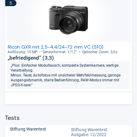
5
Ricoh GXR mit 2,5-4,4/24-72 mm VC (S10)
Auf­lö­sung: 10 MP
Sen­sor­for­mat: 1/1,7"
Opti­scher Zoom: 3,0x
„befriedigend“ (3,3)
„Plus: Einfacher Modultausch, kompakte Systemkamera, wertige
Verarbeitung.
Minus: Teuer, Autofokus mit unsicherer Mehrfeldmessung, geringe
Ausgangsdynamik, starre Bedienführung, RAW-Modus immer mit
JPEG-Kopie.“
Tests
Stiftung Warentest
Stiftung Warentest
Ausgabe: 12/2022