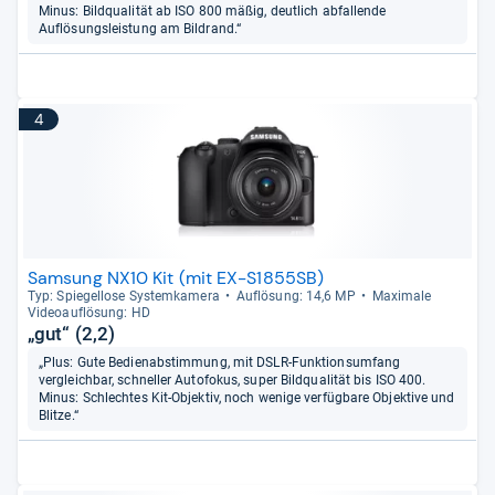
Minus: Bildqualität ab ISO 800 mäßig, deutlich abfallende
Auflösungsleistung am Bildrand.“
4
Samsung NX10 Kit (mit EX-S1855SB)
Typ: Spie­gel­lose Sys­tem­ka­mera
Auf­lö­sung: 14,6 MP
Maxi­male
Videoauf­lö­sung: HD
„gut“ (2,2)
„Plus: Gute Bedienabstimmung, mit DSLR-Funktionsumfang
vergleichbar, schneller Autofokus, super Bildqualität bis ISO 400.
Minus: Schlechtes Kit-Objektiv, noch wenige verfügbare Objektive und
Blitze.“