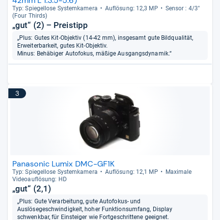
42mm L 1:3.5-5.6)
Typ: Spie­gel­lose Sys­tem­ka­mera
Auf­lö­sung: 12,3 MP
Sen­sor : 4/3"
(Four Thirds)
„gut“ (2) – Preistipp
„Plus: Gutes Kit-Objektiv (14-42 mm), insgesamt gute Bildqualität,
Erweiterbarkeit, gutes Kit-Objektiv.
Minus: Behäbiger Autofokus, mäßige Ausgangsdynamik.“
3
Panasonic Lumix DMC-GF1K
Typ: Spie­gel­lose Sys­tem­ka­mera
Auf­lö­sung: 12,1 MP
Maxi­male
Videoauf­lö­sung: HD
„gut“ (2,1)
„Plus: Gute Verarbeitung, gute Autofokus- und
Auslösegeschwindigkeit, hoher Funktionsumfang, Display
schwenkbar, für Einsteiger wie Fortgeschrittene geeignet.