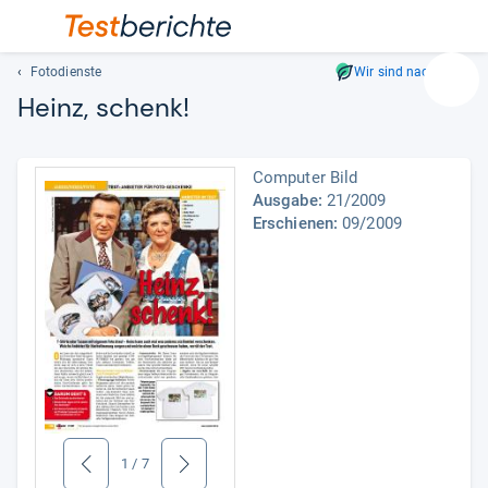
Fotodienste
Wir sind nachhaltig
Suc
Heinz, schenk!
Geben
Sie
mindest
Computer Bild
drei
Ausgabe:
21/2009
Zeichen
Erschienen:
09/2009
ein.
Vorschl
erschei
automat
und
lassen
sich
mit
den
Pfeiltas
1
/
7
zurück
weiter
auswähl