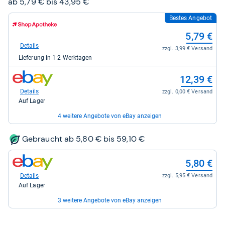
ab 5,79 € bis 43,95 €
Bestes Angebot
zum
Shop:
5,79 €
bei
Shop
Details
zzgl. 3,99 € Versand
Apotheke
Lieferung in 1-2 Werktagen
DE
für
zum
5,79
12,39 €
Shop:
kaufen.
bei
Details
zzgl. 0,00 € Versand
eBay
Auf Lager
für
12,39
4 weitere Angebote von eBay anzeigen
kaufen.
zum
12,43 €
Gebraucht ab 5,80 € bis 59,10 €
Shop:
bei
Details
zzgl. 0,00 € Versand
eBay
zum
Auf Lager
5,80 €
für
Shop:
12,43
bei
zum
Details
zzgl. 5,95 € Versand
15,95 €
kaufen.
eBay
Shop:
Auf Lager
für
bei
Details
zzgl. 6,95 € Versand
5,80
eBay
3 weitere Angebote von eBay anzeigen
Auf Lager
kaufen.
für
15,95
zum
zum
11,00 €
24,95 €
kaufen.
Shop: