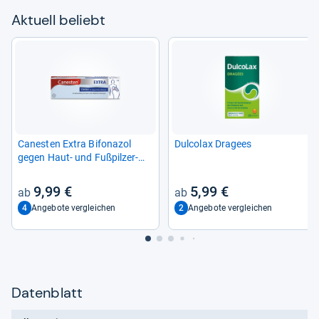
Aktu­ell beliebt
Canes­ten Extra Bifona­zol
Dul­co­lax Dra­gees
gegen Haut-​ und Fuß­pil­zer­
kran­kun­gen
9,99 €
5,99 €
4
2
Angebote vergleichen
Angebote vergleichen
Datenblatt