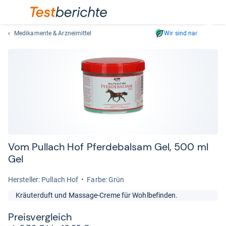
Medikamente & Arzneimittel
Wir sind nachhaltig
Suc
Geben
Sie
mindest
drei
Zeichen
ein.
Vorschl
erschei
automat
Vom Pullach Hof Pfer­de­bal­sam Gel, 500 ml
und
Gel
lassen
sich
Her­stel­ler: Pullach Hof
Farbe: Grün
mit
Kräuterduft und Massage-Creme für Wohlbefinden.
den
Pfeiltas
Preis­ver­gleich
auswähl