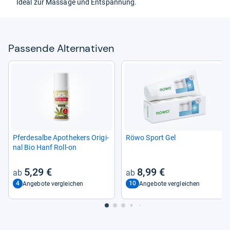
Ideal zur Mas­sage und Ent­span­nung.
Pas­sende Alter­na­ti­ven
Pfer­de­salbe Apo­the­kers Ori­gi­
Röwo Sport Gel
nal Bio Hanf Roll-​on
5,29 €
8,99 €
4
10
Angebote vergleichen
Angebote vergleichen