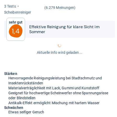
3 Tests
(6.279 Meinungen)
Schei­ben­rei­ni­ger
Sehr gut
Effek­tive Rei­ni­gung für klare Sicht im
1,4
Som­mer
Aktuelle Info wird geladen...
Stärken
Hervorragende Reinigungsleistung bei Stadtschmutz und
Insektenrückständen
Materialverträglichkeit mit Lack, Gummi und Kunststoff
Geeignet für hochwertige Scheinwerfer ohne Spannungsrisse
oder Blindstellen
Antikalk-Effekt ermöglicht Mischung mit hartem Wasser
Schwächen
Etwas seifiger Geruch