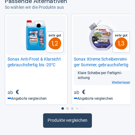
Pas­sende Alter­na­ti­ven
So wählen wir die Produkte aus
Sehr gut
Sehr gut
1,2
1,3
Sonax Anti-​Frost & Klar­sicht
Sonax Xtreme Schei­ben­rei­ni­
gebrauchs­fer­tig bis -​20°C
ger Som­mer, gebrauchs­fer­tig
Klare Scheibe per Fer­tig­mi­
schung
Weiterlesen
€
€
Angebote vergleichen
Angebote vergleichen
Produkte vergleichen