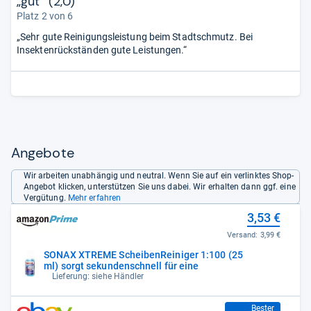
„gut“ (2,0)
Platz 2 von 6
„Sehr gute Reinigungsleistung beim Stadtschmutz. Bei
Insektenrückständen gute Leistungen.“
Angebote
Wir arbeiten unabhängig und neutral. Wenn Sie auf ein verlinktes Shop-
Angebot klicken, unterstützen Sie uns dabei. Wir erhalten dann ggf. eine
Vergütung.
Mehr erfahren
3,53 €
Versand:
3,99 €
SONAX XTREME ScheibenReiniger 1:100 (25
ml) sorgt sekundenschnell für eine
Lieferung: siehe Händler
6,27 €
Bester