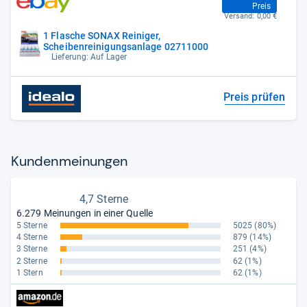
Preis
Versand:
0,00 €
1 Flasche SONAX Reiniger,
Scheibenreinigungsanlage 02711000
Lieferung: Auf Lager
Preis prüfen
Kun­den­mei­nun­gen
4,7 Sterne
6.279 Meinungen in einer Quelle
5 Sterne
5025
(80%)
4 Sterne
879
(14%)
3 Sterne
251
(4%)
2 Sterne
62
(1%)
1 Stern
62
(1%)