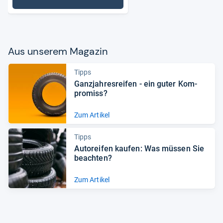
: Autopflege & Motorradpflege
Aus unse­rem Maga­zin
Tipps
Ganz­jah­res­rei­fen -​ ein guter Kom­
pro­miss?
Zum Artikel
Tipps
Auto­rei­fen kau­fen: Was müs­sen Sie
beach­ten?
Zum Artikel