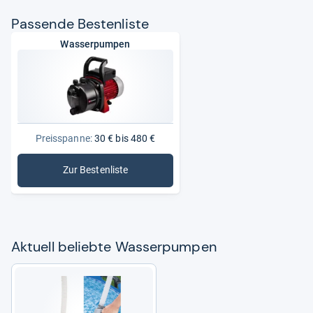
Pas­sende Bes­ten­liste
Wasserpumpen
Preisspanne:
30 € bis 480 €
Zur Bestenliste
: Wasserpumpen
Aktu­ell beliebte Was­ser­pum­pen