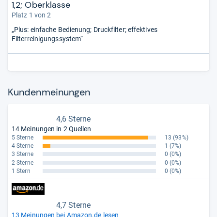
1,2; Oberklasse
Platz 1 von 2
„Plus: einfache Bedienung; Druckfilter; effektives
Filterreinigungssystem“
Kun­den­mei­nun­gen
4,6 Sterne
14 Meinungen in 2 Quellen
5 Sterne
13
(93%)
4 Sterne
1
(7%)
3 Sterne
0
(0%)
2 Sterne
0
(0%)
1 Stern
0
(0%)
4,7 Sterne
13 Meinungen bei Amazon.de lesen