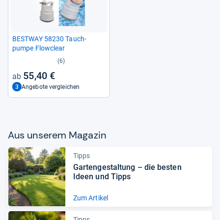
BEST­WAY 58230 Tauch­
pumpe Flow­clear
(6)
55,40 €
3
Angebote vergleichen
Aus unse­rem Maga­zin
Tipps
Gar­ten­ge­stal­tung – die bes­ten
Ideen und Tipps
Zum Artikel
Tipps