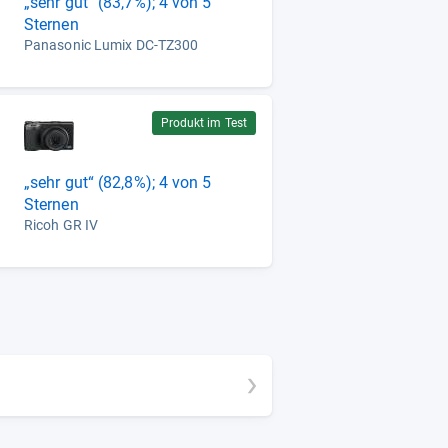
„sehr gut“ (83,7%); 4 von 5
Sternen
Panasonic Lumix DC-TZ300
Produkt im Test
„sehr gut“ (82,8%); 4 von 5
Sternen
Ricoh GR IV