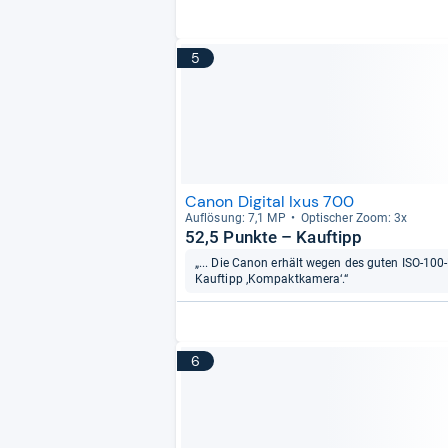
5
Canon Digital Ixus 700
Auf­lö­sung: 7,1 MP
Opti­scher Zoom: 3x
52,5 Punkte – Kauftipp
„... Die Canon erhält wegen des guten ISO-10
Kauftipp ‚Kompaktkamera‘.“
6