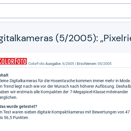
i­tal­ka­me­ras (5/2005): „Pixel­ri
ColorFoto
Ausgabe:
6/2005
Erschienen:
05/2005
nhalt
leine Digitalkameras für die Hosentasche kommen immer mehr in Mode
m Trend liegt nach wie vor der Wunsch nach höherer Auflösung. Deshalb
aben wir erstmals alle Kompakten der 7-Megapixel-Klasse miteinander
erglichen.
as wurde getestet?
m Test waren sieben digitale Kompaktkameras mit Bewertungen von 47
is 56,5 Punkten.