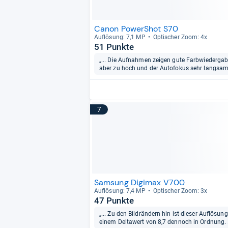
Canon PowerShot S70
Auf­lö­sung: 7,1 MP
Opti­scher Zoom: 4x
51 Punkte
„... Die Aufnahmen zeigen gute Farbwiedergab
aber zu hoch und der Autofokus sehr langsam
7
Samsung Digimax V700
Auf­lö­sung: 7,4 MP
Opti­scher Zoom: 3x
47 Punkte
„... Zu den Bildrändern hin ist dieser Auflösun
einem Deltawert von 8,7 dennoch in Ordnung. .