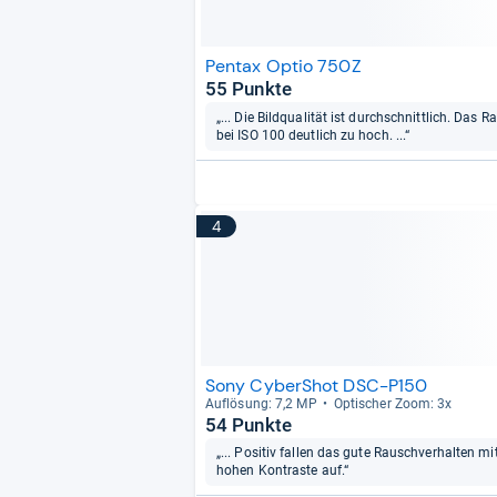
Pentax Optio 750Z
55 Punkte
„... Die Bildqualität ist durchschnittlich. Das 
bei ISO 100 deutlich zu hoch. ...“
4
Sony CyberShot DSC-P150
Auf­lö­sung: 7,2 MP
Opti­scher Zoom: 3x
54 Punkte
„... Positiv fallen das gute Rauschverhalten m
hohen Kontraste auf.“