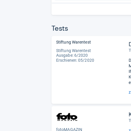
Tests
Stiftung Warentest
T
Stiftung Warentest
Ausgabe: 6/2020
Erschienen: 05/2020
D
M
I
K
e
z
T
fotoMAGAZIN
z