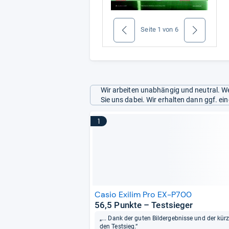
Seite
1
von
6
zurück
weiter
Wir arbeiten unabhängig und neutral. We
Sie uns dabei. Wir erhalten dann ggf. e
1
Casio Exilim Pro EX-P700
56,5 Punkte – Testsieger
„... Dank der guten Bildergebnisse und der kü
den Testsieg.“