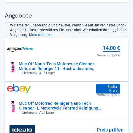
Angebote
Wir arbeiten unabhängig und neutral. Wenn Sie auf ein verlinktes Shop-
Angebot klicken, unterstützen Sie uns dabei. Wir erhalten dann ggf. eine
Vergütung.
Mehr erfahren
14,00 €
Versand:
3,99 €
Muc Off Nano-Tech Motorcycle Cleaner
Motorrad Reiniger 1 l - Hochwirksames,
Lieferung: Auf Lager
14,99 €
Bester
Preis
Versand:
0,00 €
Muc Off Motorrad Reiniger Nano Tech
Cleaner 1L Motorcycle Fahrrad Reinigung
Bike
Lieferung: Auf Lager
Preis prüfen