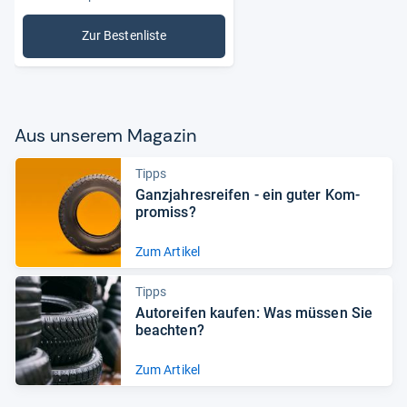
Zur Bestenliste
: Autopflege & Motorradpflege
Aus unse­rem Maga­zin
Tipps
Ganz­jah­res­rei­fen -​ ein guter Kom­
pro­miss?
Zum Artikel
Tipps
Auto­rei­fen kau­fen: Was müs­sen Sie
beach­ten?
Zum Artikel