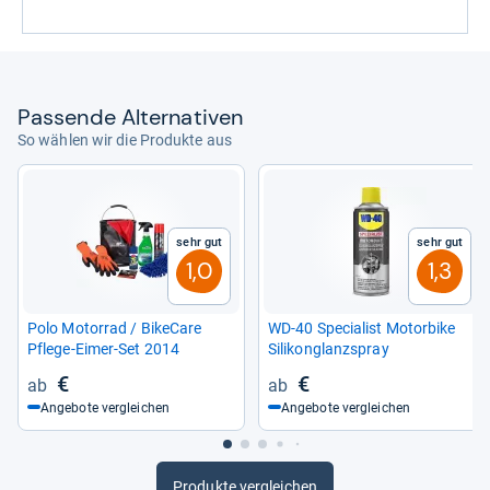
Pas­sende Alter­na­ti­ven
So wählen wir die Produkte aus
Sehr gut
Sehr gut
1,0
1,3
Polo Motor­rad / Bike­Care
WD-​40 Spe­cia­list Motor­bike
Pflege-​Eimer-​Set 2014
Sili­konglanz­spray
€
€
Angebote vergleichen
Angebote vergleichen
Produkte vergleichen