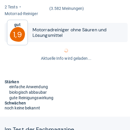
2 Tests
(3.582 Meinungen)
Motor­rad-​Rei­ni­ger
Gut
Motor­radrei­ni­ger ohne Säu­ren und
1,9
Lösungs­mit­tel
Aktuelle Info wird geladen...
Stärken
einfache Anwendung
biologisch abbaubar
gute Reinigungswirkung
Schwächen
noch keine bekannt
Im Test der Fach­ma­ga­zine