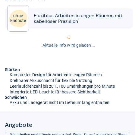
Fle­xibles Arbei­ten in engen Räu­men mit
ohne
kabel­lo­ser Prä­zi­sion
Endnote
Aktuelle Info wird geladen...
Stärken
Kompaktes Design für Arbeiten in engen Räumen
Drehbarer Akkuschacht für flexible Nutzung
Leerlaufdrehzahl bis zu 1.100 Umdrehungen pro Minute
Integrierte LED-Leuchte für bessere Sichtbarkeit
Schwächen
Akku und Ladegerät nicht im Lieferumfang enthalten
Angebote
Wir arbeiten unabhängig und neutral. Wenn Sie auf ein verlinktes Shop-