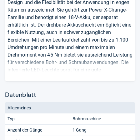
Design und die Flexibilität bei der Anwendung in engen
Räumen auszeichnet. Sie gehört zur Power X-Change-
Familie und benötigt einen 18-V-Akku, der separat
erhältlich ist. Der drehbare Akkuschacht ermöglicht eine
flexible Nutzung, auch in schwer zugänglichen
Bereichen. Mit einer Leerlaufdrehzahl von bis zu 1.100
Umdrehungen pro Minute und einem maximalen
Drehmoment von 45 Nm bietet sie ausreichend Leistung
für verschiedene Bohr- und Schraubanwendungen. Die
integrierte LED-Leuchte sorgt für eine gute
Ausleuchtung des Arbeitsbereichs, selbst in dunklen
Ecken. Das 10-mm-Schnellspannbohrfutter ermöglicht
einen schnellen Wechsel der Bohr- und
Datenblatt
Schraubaufsätze. Die Maschine wiegt 1,22 kg und
verfügt über eine Rechts-/Linkslauf-Funktion. Sie ist mit
Allgemeines
einer langlebigen Metallübersetzung ausgestattet, die
Typ
Bohrmaschine
für eine lange Lebensdauer sorgt. Bitte beachten Sie,
dass Akku und Ladegerät nicht im Lieferumfang
Anzahl der Gänge
1 Gang
enthalten sind und separat erworben werden müssen.