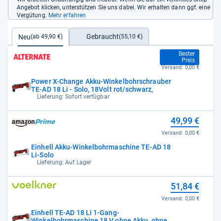
Angebot klicken, unterstützen Sie uns dabei. Wir erhalten dann ggf. eine
Vergütung.
Mehr erfahren
Gebraucht
Neu
(55,10 €)
(ab 49,90 €)
49,90 €
Bester
Preis
Versand:
0,00 €
Power X-Change Akku-Winkelbohrschrauber
TE-AD 18 Li - Solo, 18Volt rot/schwarz,
Lieferung: Sofort verfügbar
49,99 €
Versand:
0,00 €
Einhell Akku-Winkelbohrmaschine TE-AD 18
Li-Solo
Lieferung: Auf Lager
51,84 €
Versand:
0,00 €
Einhell TE-AD 18 Li 1-Gang-
Winkelbohrmaschine 18 V ohne Akku, ohne