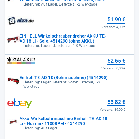
Ladegerät
Lieferung: Auf Lager, Lieferzeit 1-2 Werktage
51,90 €
Versand:
4,99 €
EINHELL Winkelschraubendreher AKKU TE-
AD 18 Li - Solo, 4514290 (ohne AKKU)
Lieferung: Lagernd, Lieferzeit 1-3 Werktage
52,65 €
Versand:
0,00 €
Einhell TE-AD 18 (Bohrmaschine) (4514290)
Lieferung: Lager Lieferant: Sofort lieferbar, 1-3
Werktage
53,82 €
Versand:
19,00 €
Akku-Winkelbohrmaschine Einhell TE-AD 18
Li - Nur max 1100RPM - 4514290
Lieferung: Auf Lager