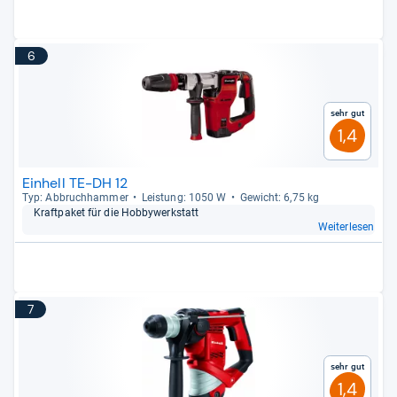
6
Sehr gut
1,4
Einhell TE-DH 12
Typ: Abbruch­ham­mer
Leis­tung: 1050 W
Gewicht: 6,75 kg
Kraft­pa­ket für die Hob­by­werk­statt
Weiterlesen
7
Sehr gut
1,4