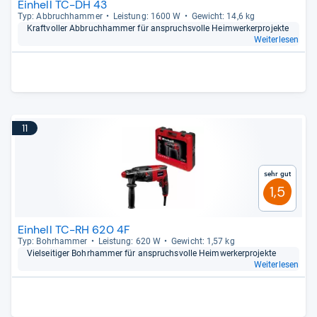
Einhell TC-DH 43
Typ: Abbruch­ham­mer
Leis­tung: 1600 W
Gewicht: 14,6 kg
Kraft­vol­ler Abbruch­ham­mer für anspruchs­volle Heim­wer­ker­pro­jekte
Weiterlesen
11
Sehr gut
1,5
Einhell TC-RH 620 4F
Typ: Bohr­ham­mer
Leis­tung: 620 W
Gewicht: 1,57 kg
Viel­sei­ti­ger Bohr­ham­mer für anspruchs­volle Heim­wer­ker­pro­jekte
Weiterlesen