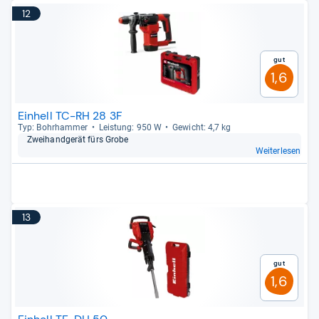
12
Gut
1,6
Einhell TC-RH 28 3F
Typ: Bohr­ham­mer
Leis­tung: 950 W
Gewicht: 4,7 kg
Zwei­hand­ge­rät fürs Grobe
Weiterlesen
13
Gut
1,6