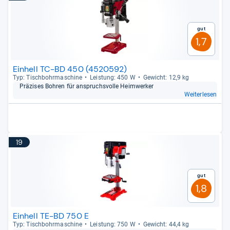
Gut
1,7
Einhell TC-BD 450 (4520592)
Typ: Tisch­bohr­ma­schine
Leis­tung: 450 W
Gewicht: 12,9 kg
Prä­zi­ses Boh­ren für anspruchs­volle Heim­wer­ker
Weiterlesen
19
Gut
1,8
Einhell TE-BD 750 E
Typ: Tisch­bohr­ma­schine
Leis­tung: 750 W
Gewicht: 44,4 kg