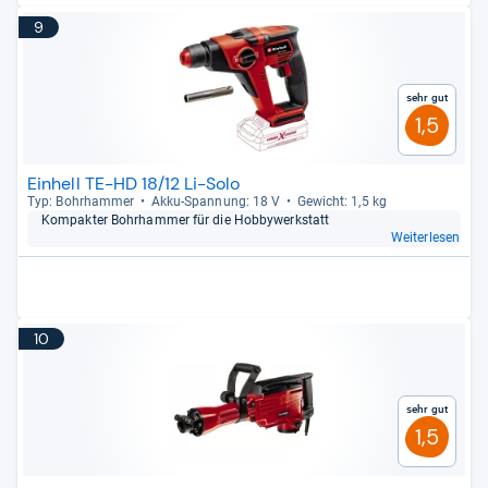
9
Sehr gut
1,5
Einhell TE-HD 18/12 Li-Solo
Typ: Bohr­ham­mer
Akku-​Span­nung: 18 V
Gewicht: 1,5 kg
Kom­pak­ter Bohr­ham­mer für die Hob­by­werk­statt
Weiterlesen
10
Sehr gut
1,5