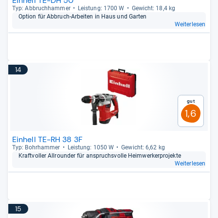
Einhell TE-DH 50
Typ: Abbruch­ham­mer
Leis­tung: 1700 W
Gewicht: 18,4 kg
Option für Abbruch-​Arbei­ten in Haus und Gar­ten
Weiterlesen
14
Gut
1,6
Einhell TE-RH 38 3F
Typ: Bohr­ham­mer
Leis­tung: 1050 W
Gewicht: 6,62 kg
Kraft­vol­ler All­roun­der für anspruchs­volle Heim­wer­ker­pro­jekte
Weiterlesen
15