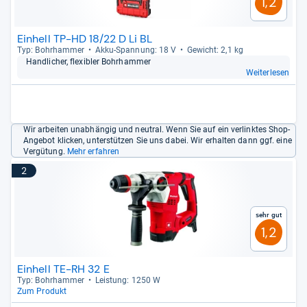
1,2
Einhell TP-HD 18/22 D Li BL
Typ: Bohr­ham­mer
Akku-​Span­nung: 18 V
Gewicht: 2,1 kg
Hand­li­cher, fle­xibler Bohr­ham­mer
Weiterlesen
Wir arbeiten unabhängig und neutral. Wenn Sie auf ein verlinktes Shop-
Angebot klicken, unterstützen Sie uns dabei. Wir erhalten dann ggf. eine
Vergütung.
Mehr erfahren
2
Sehr gut
1,2
Einhell TE-RH 32 E
Typ: Bohr­ham­mer
Leis­tung: 1250 W
Zum Produkt