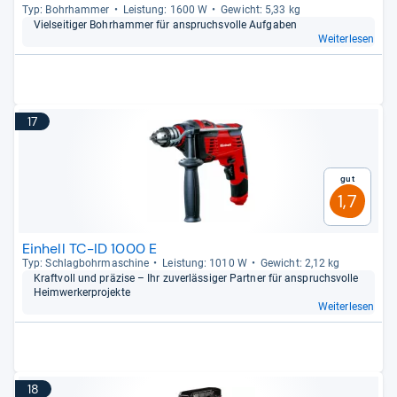
Typ: Bohr­ham­mer
Leis­tung: 1600 W
Gewicht: 5,33 kg
Viel­sei­ti­ger Bohr­ham­mer für anspruchs­volle Auf­ga­ben
Weiterlesen
17
Gut
1,7
Einhell TC-ID 1000 E
Typ: Schlag­bohr­ma­schine
Leis­tung: 1010 W
Gewicht: 2,12 kg
Kraft­voll und prä­zise – Ihr zuver­läs­si­ger Part­ner für anspruchs­volle
Heim­wer­ker­pro­jekte
Weiterlesen
18