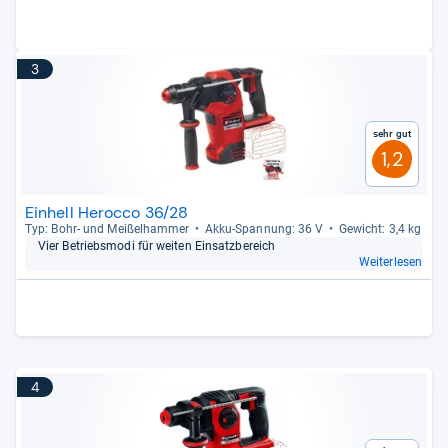
3
Sehr gut
1,2
Einhell Herocco 36/28
Typ: Bohr-​ und Mei­ßel­ham­mer
Akku-​Span­nung: 36 V
Gewicht: 3,4 kg
Vier Betriebs­modi für wei­ten Ein­satz­be­reich
Weiterlesen
4