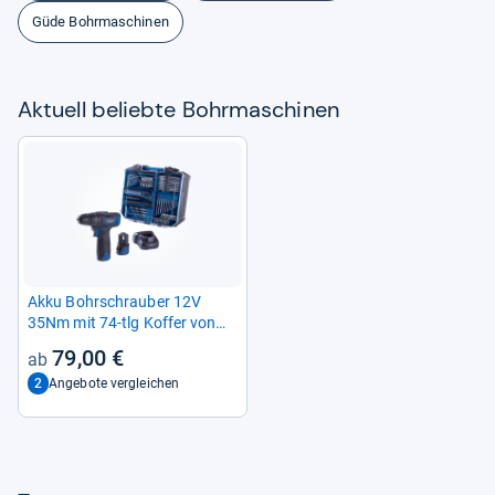
Güde Bohrmaschinen
Aktu­ell beliebte Bohr­ma­schi­nen
Akku Bohr­schrau­ber 12V
35Nm mit 74-​tlg Kof­fer von
Schepp­ach
79,00 €
2
Angebote vergleichen