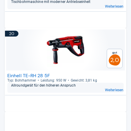
Tisch­bohr­ma­schine mit moder­ner Antriebs­ein­heit
Weiterlesen
20
Gut
2,0
Einhell TE-RH 28 5F
Typ: Bohr­ham­mer
Leis­tung: 950 W
Gewicht: 3,81 kg
All­round­ge­rät für den höhe­ren Anspruch
Weiterlesen