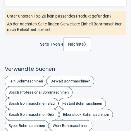
Unter unseren Top 20 kein passendes Produkt gefunden?
Ab der nächsten Seite finden Sie weitere Einhell Bohrmaschinen
nach Beliebtheit sortiert.
Seite 1 von 4
Nächste
weiter
Ver­wandte Suchen
Fein Bohrmaschinen
DeWalt Bohrmaschinen
Bosch Professional Bohrmaschinen
Bosch Bohrmaschinen Blau
Festool Bohrmaschinen
Bosch Bohrmaschinen Grün
Eibenstock Bohrmaschinen
Ryobi Bohrmaschinen
Worx Bohrmaschinen