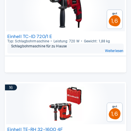
Gut
1,6
Einhell TC-ID 720/1 E
Typ: Schlag­bohr­ma­schine
Leis­tung: 720 W
Gewicht: 1,88 kg
Schlag­bohr­ma­schine für zu Hause
Weiterlesen
16
Gut
1,6
Einhell TE-RH 32-1600 4F