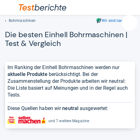
Bohrmaschinen
Wir sind nachhaltig
Suc
Die bes­ten Ein­hell Bohr­ma­schi­nen |
Geben
Sie
Test & Ver­gleich
mindest
drei
Zeichen
Im Ranking der Einhell Bohrmaschinen werden nur
ein.
aktuelle Produkte
berücksichtigt. Bei der
Vorschl
Zusammenstellung der Produkte arbeiten wir neutral:
erschei
Die Liste basiert auf Meinungen und in der Regel auch
automat
Tests.
und
lassen
Diese Quellen haben wir
neutral
ausgewertet:
sich
mit
und 7 weitere Magazine
den
Pfeiltas
auswähl