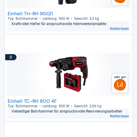
Einhell TH-RH 900/1
Typ: Bohr­ham­mer
Leis­tung: 900 W
Gewicht: 4,3 kg
Kraft­vol­ler Hel­fer für anspruchs­volle Heim­wer­ker­pro­jekte
Weiterlesen
8
Sehr gut
1,4
Einhell TC-RH 800 4F
Typ: Bohr­ham­mer
Leis­tung: 800 W
Gewicht: 3,06 kg
Viel­sei­ti­ger Bohr­ham­mer für anspruchs­volle Reno­vie­rungs­ar­bei­ten
Weiterlesen