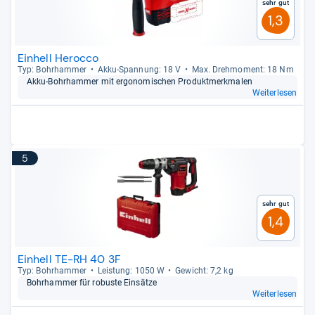
Sehr gut
1,3
Einhell Herocco
Typ: Bohr­ham­mer
Akku-​Span­nung: 18 V
Max. Dreh­mo­ment: 18 Nm
Akku-​Bohr­ham­mer mit ergo­no­mi­schen Pro­dukt­merk­ma­len
Weiterlesen
5
Sehr gut
1,4
Einhell TE-RH 40 3F
Typ: Bohr­ham­mer
Leis­tung: 1050 W
Gewicht: 7,2 kg
Bohr­ham­mer für robuste Ein­sätze
Weiterlesen