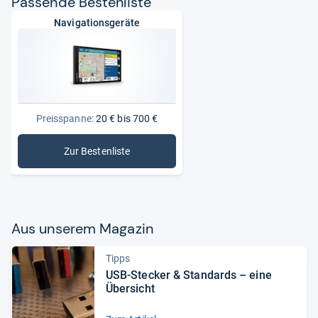
Pas­sende Bes­ten­liste
Navigationsgeräte
Preisspanne:
20 € bis 700 €
Zur Bestenliste
: Navigationsgeräte
Aus unse­rem Maga­zin
Tipps
USB-​Ste­cker & Stan­dards – eine
Über­sicht