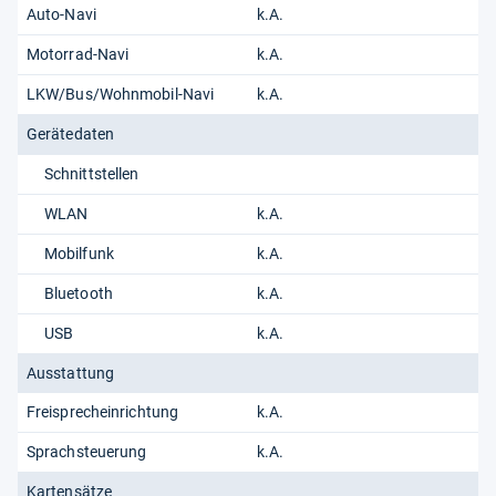
Auto-Navi
k.A.
Motorrad-Navi
k.A.
LKW/Bus/Wohnmobil-Navi
k.A.
Gerätedaten
Schnittstellen
WLAN
k.A.
Mobilfunk
k.A.
Bluetooth
k.A.
USB
k.A.
Ausstattung
Freisprecheinrichtung
k.A.
Sprachsteuerung
k.A.
Kartensätze