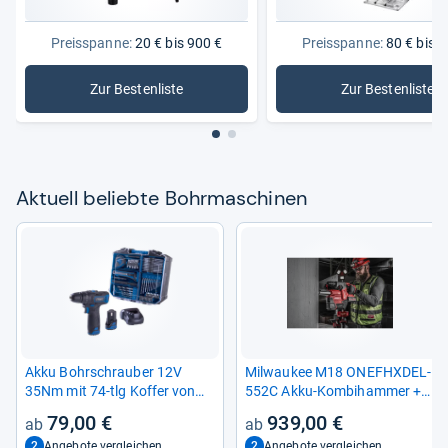
Preisspanne:
20 € bis 900 €
Preisspanne:
80 € bis 9
Redaktion von Testberichte.de
Zur Bestenliste
Zur Bestenliste
: Bohrmaschinen
: Bosch 
Aktu­ell beliebte Bohr­ma­schi­nen
Akku Bohr­schrau­ber 12V
Mil­wau­kee M18 ONEF­HX­DEL-​
35Nm mit 74-​tlg Kof­fer von
552C Akku-​Kom­biham­mer +
Schepp­ach
Staubab­sau­gung (Bohr­ham­
79,00 €
939,00 €
mer) (230228)
2
2
Angebote vergleichen
Angebote vergleichen