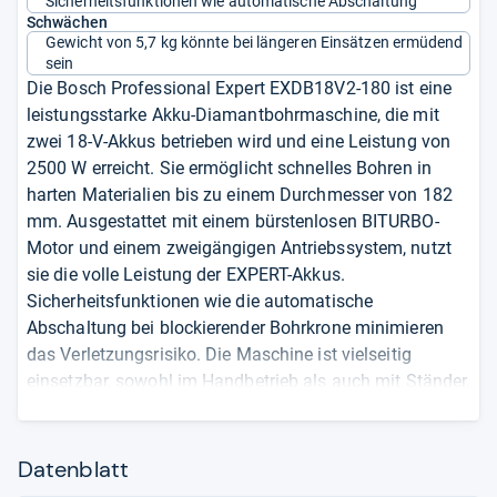
Sicherheitsfunktionen wie automatische Abschaltung
Schwächen
Gewicht von 5,7 kg könnte bei längeren Einsätzen ermüdend
sein
Die Bosch Professional Expert EXDB18V2-180 ist eine
leistungsstarke Akku-Diamantbohrmaschine, die mit
zwei 18-V-Akkus betrieben wird und eine Leistung von
2500 W erreicht. Sie ermöglicht schnelles Bohren in
harten Materialien bis zu einem Durchmesser von 182
mm. Ausgestattet mit einem bürstenlosen BITURBO-
Motor und einem zweigängigen Antriebssystem, nutzt
sie die volle Leistung der EXPERT-Akkus.
Sicherheitsfunktionen wie die automatische
Abschaltung bei blockierender Bohrkrone minimieren
das Verletzungsrisiko. Die Maschine ist vielseitig
einsetzbar, sowohl im Handbetrieb als auch mit Ständer,
und eignet sich für Nass- und Trockenbohrungen in
verschiedenen Materialien.
Datenblatt
Leistung von 2500 W für schnelles Bohren bis 182