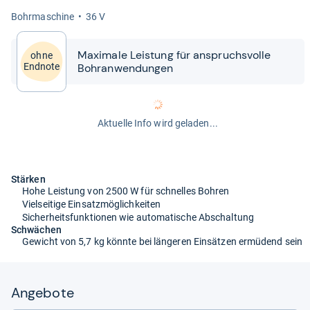
Bohr­ma­schine
36 V
Maxi­male Leis­tung für anspruchs­volle
ohne
Bohran­wen­dun­gen
Endnote
Aktuelle Info wird geladen...
Stärken
Hohe Leistung von 2500 W für schnelles Bohren
Vielseitige Einsatzmöglichkeiten
Sicherheitsfunktionen wie automatische Abschaltung
Schwächen
Gewicht von 5,7 kg könnte bei längeren Einsätzen ermüdend sein
Angebote