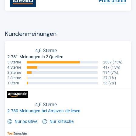
Preis prüfen
Kun­den­mei­nun­gen
4,6 Sterne
2.781 Meinungen in 2 Quellen
5 Sterne
2087
(75%)
4 Sterne
417
(15%)
3 Sterne
194
(7%)
2 Sterne
27
(1%)
1 Stern
56
(2%)
4,6 Sterne
2.780 Meinungen bei Amazon.de lesen
Nur positive
Nur kritische