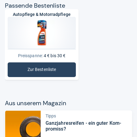
Pas­sende Bes­ten­liste
Autopflege & Motorradpflege
Preisspanne:
4 € bis 30 €
Zur Bestenliste
: Autopflege & Motorradpflege
Aus unse­rem Maga­zin
Tipps
Ganz­jah­res­rei­fen -​ ein guter Kom­
pro­miss?