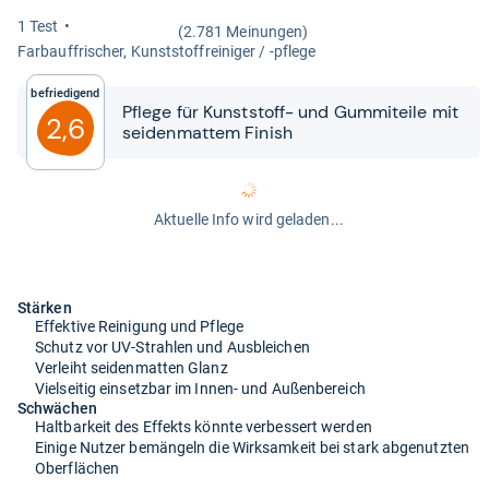
1 Test
(2.781 Meinungen)
Farbauf­fri­scher, Kunst­stoffrei­ni­ger / -​pflege
Befriedigend
Pflege für Kunst­stoff-​​ und Gum­mi­teile mit
2,6
sei­den­mat­tem Finish
Aktuelle Info wird geladen...
Stärken
Effektive Reinigung und Pflege
Schutz vor UV-Strahlen und Ausbleichen
Verleiht seidenmatten Glanz
Vielseitig einsetzbar im Innen- und Außenbereich
Schwächen
Haltbarkeit des Effekts könnte verbessert werden
Einige Nutzer bemängeln die Wirksamkeit bei stark abgenutzten
Oberflächen