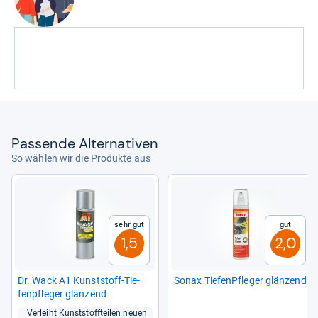
Pas­sende Alter­na­ti­ven
So wählen wir die Produkte aus
Sehr gut
Gut
1,5
2,0
Dr. Wack A1 Kunst­stoff-​Tie­
Sonax Tie­fen­Pfle­ger glän­zend
fen­pfle­ger glän­zend
Ver­leiht Kunst­stoff­tei­len neuen