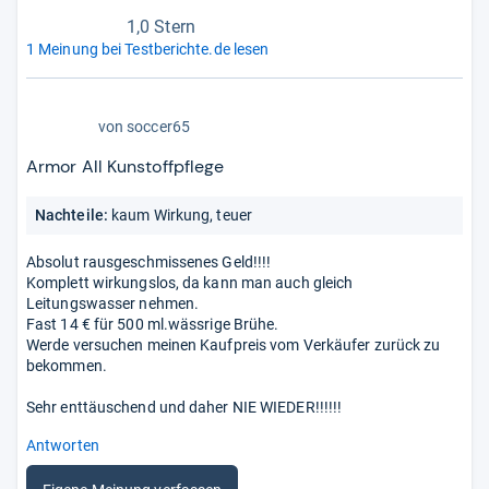
1,0 Stern
1 Meinung bei Testberichte.de lesen
1,0
von
soccer65
von
5
Armor All Kunstoffpflege
Stern
Nachteile:
kaum Wirkung, teuer
Absolut rausgeschmissenes Geld!!!!
Komplett wirkungslos, da kann man auch gleich
Leitungswasser nehmen.
Fast 14 € für 500 ml.wässrige Brühe.
Werde versuchen meinen Kaufpreis vom Verkäufer zurück zu
bekommen.
Sehr enttäuschend und daher NIE WIEDER!!!!!!
Antworten