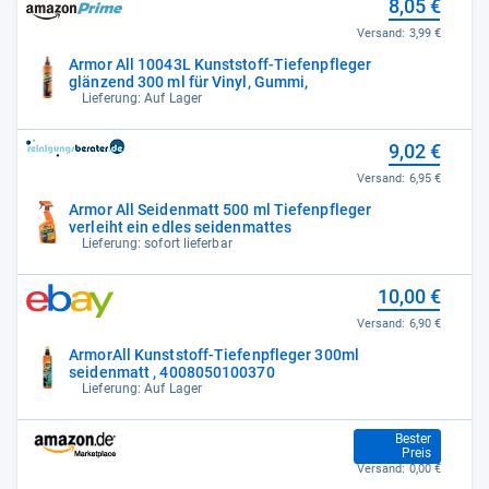
8,05 €
Versand:
3,99 €
Armor All 10043L Kunststoff-Tiefenpfleger
glänzend 300 ml für Vinyl, Gummi,
Lieferung: Auf Lager
9,02 €
Versand:
6,95 €
Armor All Seidenmatt 500 ml Tiefenpfleger
verleiht ein edles seidenmattes
Lieferung: sofort lieferbar
10,00 €
Versand:
6,90 €
ArmorAll Kunststoff-Tiefenpfleger 300ml
seidenmatt , 4008050100370
Lieferung: Auf Lager
10,50 €
Bester
Preis
Versand:
0,00 €