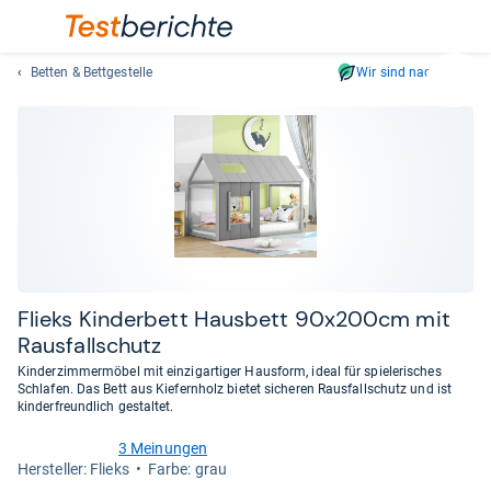
Betten & Bettgestelle
Wir sind nachhaltig
Suc
Geben
Sie
mindest
drei
Zeichen
ein.
Vorschl
erschei
automat
Flieks Kin­der­bett Haus­bett 90x200cm mit
und
Raus­fall­schutz
lassen
Kinderzimmermöbel mit einzigartiger Hausform, ideal für spielerisches
sich
Schlafen. Das Bett aus Kiefernholz bietet sicheren Rausfallschutz und ist
mit
kinderfreundlich gestaltet.
den
3 Meinungen
Pfeiltas
5,0
Her­stel­ler: Flieks
Farbe: grau
von
auswähl