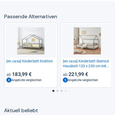
Pas­sende Alter­na­ti­ven
[en.casa] Kin­der­bett Knät­ten
[en.casa] Kin­der­bett Sisi­miut
Haus­bett 120 x 200 cm mit
Raus­fall­schutz
183,99 €
221,99 €
4
5
Angebote vergleichen
Angebote vergleichen
Aktu­ell beliebt