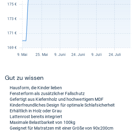
Gut zu wis­sen
Haus­form, die Kin­der lie­ben
Fens­ter­form als zusätz­li­cher Fall­schutz
Gefer­tigt aus Kie­fern­holz und hoch­wer­ti­gem MDF
Kin­der­freund­li­ches Design für opti­male Schlaf­si­cher­heit
Erhält­lich in Holz oder Grau
Lat­ten­rost bereits inte­griert
Maxi­male Belast­bar­keit von 100kg
Geeig­net für Matrat­zen mit einer Größe von 90x200cm