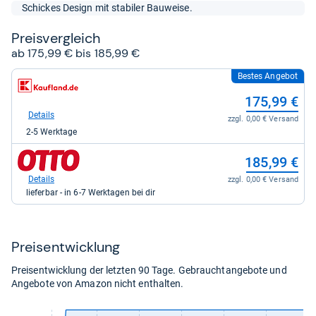
5
Schickes Design mit stabiler Bauweise.
Sternen
Preis­ver­gleich
ab 175,99 € bis 185,99 €
Bestes Angebot
zum
Shop:
175,99 €
bei
Kaufland
Details
zzgl. 0,00 € Versand
für
2-5 Werktage
175,99
kaufen.
zum
185,99 €
Shop:
bei
Details
zzgl. 0,00 € Versand
Otto.de
lieferbar - in 6-7 Werktagen bei dir
für
185,99
kaufen.
Preis­ent­wick­lung
Preisentwicklung der letzten 90 Tage. Gebrauchtangebote und
Angebote von Amazon nicht enthalten.