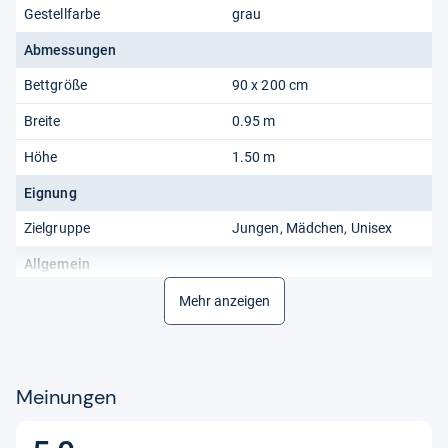
Gestellfarbe
grau
Abmessungen
Bettgröße
90 x 200 cm
Breite
0.95 m
Höhe
1.50 m
Eignung
Zielgruppe
Jungen, Mädchen, Unisex
Allgemein
Aktualität
Nur aktuelle Produkte
Mehr anzeigen
Produkttyp
Hausbett
Material
Meinungen
Holzart
Kiefer
Material
Holz, MDF
5,0