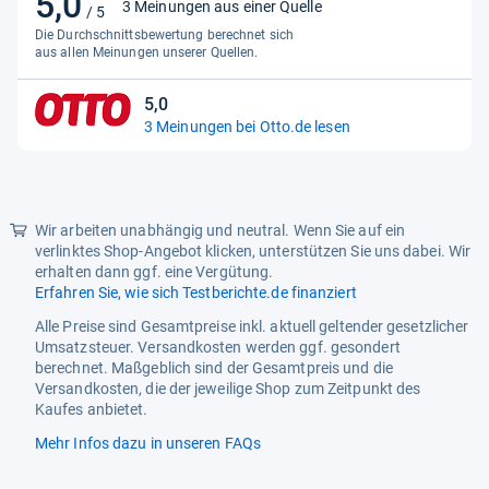
5,0
3 Meinungen aus einer Quelle
/ 5
von
Die Durchschnittsbewertung berechnet sich
5
aus allen Meinungen unserer Quellen.
Sternen
5,0
5,0
3 Meinungen bei Otto.de lesen
von
5
Sternen
Wir arbeiten unabhängig und neutral. Wenn Sie auf ein
verlinktes Shop-Angebot klicken, unterstützen Sie uns dabei. Wir
erhalten dann ggf. eine Vergütung.
Erfahren Sie, wie sich Testberichte.de finanziert
Alle Preise sind Gesamtpreise inkl. aktuell geltender gesetzlicher
Umsatzsteuer. Versandkosten werden ggf. gesondert
berechnet. Maßgeblich sind der Gesamtpreis und die
Versandkosten, die der jeweilige Shop zum Zeitpunkt des
Kaufes anbietet.
Mehr Infos dazu in unseren FAQs