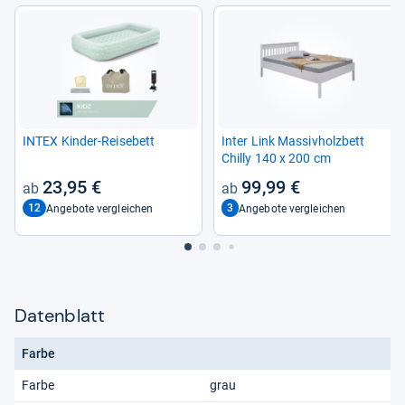
INTEX Kin­der-​Rei­se­bett
Inter Link Mas­siv­holz­bett
Chilly 140 x 200 cm
23,95 €
99,99 €
12
3
Angebote vergleichen
Angebote vergleichen
Datenblatt
Farbe
Farbe
grau