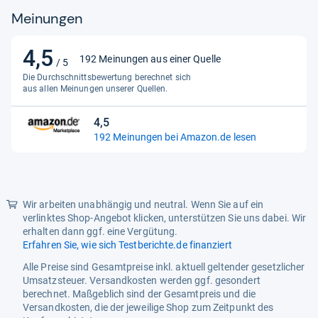
Meinungen
4,5
4,5
192 Meinungen aus einer Quelle
/ 5
von
Die Durchschnittsbewertung berechnet sich
5
aus allen Meinungen unserer Quellen.
Sternen
4,5
4,5
192 Meinungen bei Amazon.de lesen
von
5
Sternen
Wir arbeiten unabhängig und neutral. Wenn Sie auf ein
verlinktes Shop-Angebot klicken, unterstützen Sie uns dabei. Wir
erhalten dann ggf. eine Vergütung.
Erfahren Sie, wie sich Testberichte.de finanziert
Alle Preise sind Gesamtpreise inkl. aktuell geltender gesetzlicher
Umsatzsteuer. Versandkosten werden ggf. gesondert
berechnet. Maßgeblich sind der Gesamtpreis und die
Versandkosten, die der jeweilige Shop zum Zeitpunkt des