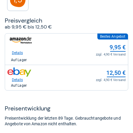
Preis­ver­gleich
ab 9,95 € bis 12,50 €
Bestes Angebot
zum
Shop:
9,95 €
bei
Amazon.de
Details
zzgl. 4,90 € Versand
für
Auf Lager
9,95
kaufen.
zum
12,50 €
Shop:
bei
Details
zzgl. 4,90 € Versand
eBay
Auf Lager
für
12,50
kaufen.
Preis­ent­wick­lung
Preisentwicklung der letzten 89 Tage. Gebrauchtangebote und
Angebote von Amazon nicht enthalten.