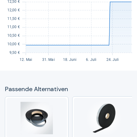
Pas­sende Alter­na­ti­ven