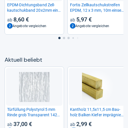
EPDM-​Dich­tungs­band Zell­
For­tis Zell­kau­tschuk­strei­fen
kau­tschuk­band 20x2mm ein­
EPDM, 12 x 3 mm, 10m ein­sei­
sei­tig selbst­kle­bend 10m für
tig selbst­kle­bend -​ (VPE: 10
8,60 €
5,97 €
Keder­schie­nen
Meter)
2
2
Angebote vergleichen
Angebote vergleichen
Aktu­ell beliebt
Tür­fül­lung Poly­sty­rol 5 mm
Kant­holz 11,5x11,5 cm Bau­
Rinde grob Trans­pa­rent 1420
holz Bal­ken Kie­fer imprä­gniert
mm x 535 mm
Kon­struk­tion Pfos­ten
37,00 €
2,99 €