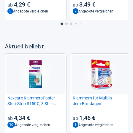
4,29 €
3,49 €
5
7
Angebote vergleichen
Angebote vergleichen
Aktu­ell beliebt
Nex­care Klam­mer­pflas­ter
Klam­mern für Mul­bin­
Steri-​Strip R150C, 8 St. –
den+Ban­da­gen
Effek­tive Wund­ver­sor­gung
4,34 €
1,46 €
10
9
Angebote vergleichen
Angebote vergleichen