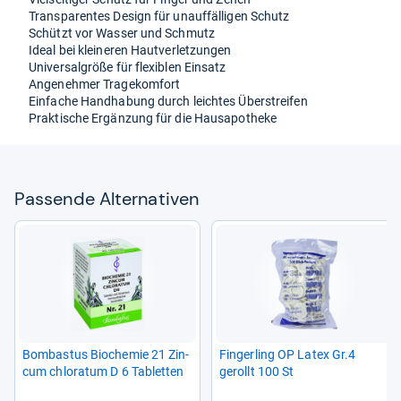
Trans­pa­ren­tes Design für unauf­fäl­li­gen Schutz
Schützt vor Was­ser und Schmutz
Ideal bei klei­ne­ren Haut­ver­let­zun­gen
Uni­ver­sal­größe für fle­xiblen Ein­satz
Ange­neh­mer Tra­ge­kom­fort
Ein­fa­che Hand­ha­bung durch leich­tes Über­strei­fen
Prak­ti­sche Ergän­zung für die Haus­apo­theke
Pas­sende Alter­na­ti­ven
Bom­bas­tus Bio­che­mie 21 Zin­
Fin­ger­ling OP Latex Gr.4
cum chlo­ra­tum D 6 Tablet­ten
gerollt 100 St