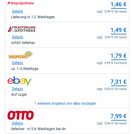
zum
1,46 €
kaufen.
Shop:
bei
Details
zzgl. 3,99 € Versand
Shop
Lieferung in 1-2 Werktagen
Apotheke
DE
zum
1,49 €
für
Shop:
1,46
bei
Details
zzgl. 3,49 € Versand
kaufen.
volksversand.de
sofort lieferbar
-
Volksversand
zum
1,79 €
Versandapotheke
Shop:
s.r.o.
bei
Details
zzgl. 4,99 € Versand
für
Globus
ca. 1-3 Werktage
1,49
Baumarkt
kaufen.
für
zum
7,31 €
1,79
Shop:
kaufen.
bei
Details
zzgl. 0,00 € Versand
eBay
Auf Lager
für
7,31
1 weiteres Angebot von eBay anzeigen
kaufen.
zum
zum
7,37 €
7,99 €
Shop:
Shop:
bei
bei
Details
Details
zzgl. 0,00 € Versand
zzgl. 5,90 € Versand
eBay
Otto.de
Auf Lager
lieferbar - in 5-6 Werktagen bei dir
für
für