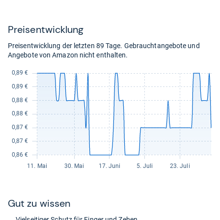
7,37
7,99
kaufen.
kaufen.
Preis­ent­wick­lung
Preisentwicklung der letzten 89 Tage. Gebrauchtangebote und
Angebote von Amazon nicht enthalten.
Gut zu wis­sen
Viel­sei­ti­ger Schutz für Fin­ger und Zehen