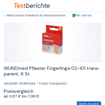
Medizinisches Klebeband & Verbandsmaterial
Wir sind nachhaltig
Suc
Geben
Sie
mindest
drei
Zeichen
ein.
Vorschl
erschei
automat
WUND­med Pflas­ter Fin­ger­linge 02-​101 trans­
und
pa­rent, 6 St.
lassen
sich
Her­stel­ler: WUNDmed
Farbe: transparent
mit
Preis­ver­gleich
den
ab 0,87 € bis 7,99 €
Pfeiltas
auswähl
Bestes Angebot