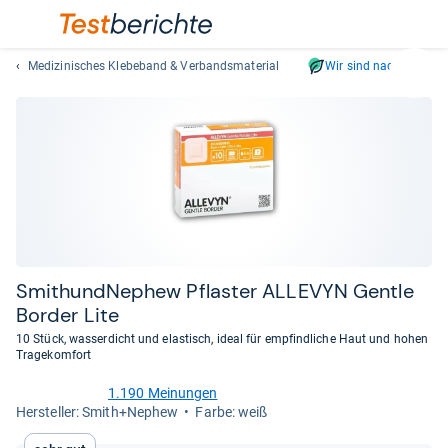
Medizinisches Klebeband & Verbandsmaterial
Wir sind nachhaltig
Suc
Geben
Sie
mindest
drei
Zeichen
ein.
Vorschl
erschei
automat
Smit­hund­Ne­phew Pflas­ter ALLE­VYN Gentle
und
Bor­der Lite
lassen
10 Stück, wasserdicht und elastisch, ideal für empfindliche Haut und hohen
sich
Tragekomfort
mit
den
1.190 Meinungen
4,6
Her­stel­ler: Smith+Nephew
Farbe: weiß
Pfeiltas
von
auswähl
5