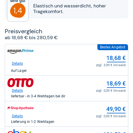
Sehr gut
Sternen
Elastisch und wasserdicht, hoher
1,4
Tragekomfort.
Preis­ver­gleich
ab 18,68 € bis 280,59 €
Bestes Angebot
zum
Shop:
18,68 €
bei
Amazon.de
Details
zzgl. 3,99 € Versand
für
Auf Lager
18,68
kaufen.
zum
18,69 €
Shop:
bei
Details
zzgl. 0,00 € Versand
Otto.de
lieferbar - in 3-4 Werktagen bei dir
für
18,69
zum
49,90 €
kaufen.
Shop:
bei
Details
zzgl. 0,00 € Versand
Shop
Lieferung in 1-2 Werktagen
Apotheke
DE
zum