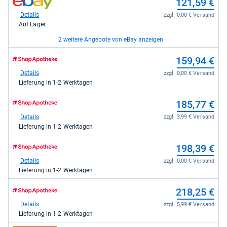
121,59 €
für
Shop:
49,90
bei
Details
zzgl. 0,00 € Versand
kaufen.
eBay
Auf Lager
für
121,59
2 weitere Angebote von eBay anzeigen
kaufen.
zum
zum
267,42 €
159,94 €
Shop:
Shop:
bei
bei
Details
Details
zzgl. 0,00 € Versand
zzgl. 0,00 € Versand
eBay
Shop
Auf Lager
Lieferung in 1-2 Werktagen
für
Apotheke
267,42
DE
zum
zum
269,94 €
185,77 €
kaufen.
für
Shop:
Shop:
159,94
bei
bei
Details
Details
zzgl. 0,00 € Versand
zzgl. 3,99 € Versand
kaufen.
eBay
Shop
Auf Lager
Lieferung in 1-2 Werktagen
für
Apotheke
269,94
DE
zum
198,39 €
kaufen.
für
Shop:
185,77
bei
Details
zzgl. 0,00 € Versand
kaufen.
Shop
Lieferung in 1-2 Werktagen
Apotheke
DE
zum
218,25 €
für
Shop:
198,39
bei
Details
zzgl. 5,99 € Versand
kaufen.
Shop
Lieferung in 1-2 Werktagen
Apotheke
DE