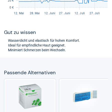
Gut zu wis­sen
Was­ser­dicht und elas­tisch für hohen Kom­fort.
Ideal für emp­find­li­che Haut geeig­net.
Mini­miert Schmer­zen beim Wech­seln.
Pas­sende Alter­na­ti­ven