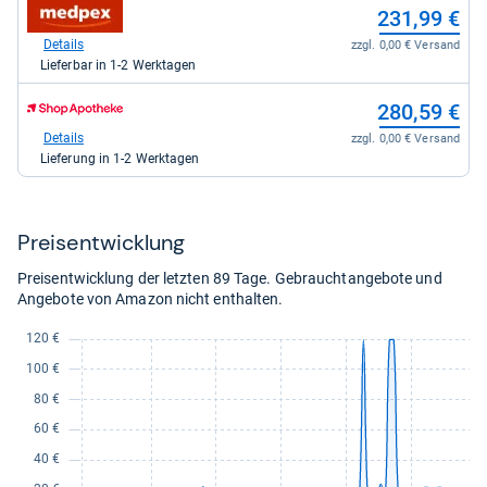
zum
231,99 €
für
Shop:
218,25
bei
Details
zzgl. 0,00 € Versand
kaufen.
medpex
Lieferbar in 1-2 Werktagen
für
231,99
zum
280,59 €
kaufen.
Shop:
bei
Details
zzgl. 0,00 € Versand
Shop
Lieferung in 1-2 Werktagen
Apotheke
DE
für
280,59
Preis­ent­wick­lung
kaufen.
Preisentwicklung der letzten 89 Tage. Gebrauchtangebote und
Angebote von Amazon nicht enthalten.