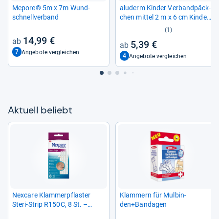
Mepore® 5m x 7m Wund­
alu­derm Kin­der Ver­band­päck­
schnell­ver­band
chen mit­tel 2 m x 6 cm Kin­der­
ver­band­päck­chen
(1)
14,99 €
5,39 €
7
Angebote vergleichen
4
Angebote vergleichen
Aktu­ell beliebt
Nex­care Klam­mer­pflas­ter
Klam­mern für Mul­bin­
Steri-​Strip R150C, 8 St. –
den+Ban­da­gen
Effek­tive Wund­ver­sor­gung