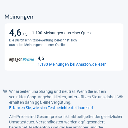
Meinungen
4,6
4,6
1.190 Meinungen aus einer Quelle
/ 5
von
Die Durchschnittsbewertung berechnet sich
5
aus allen Meinungen unserer Quellen.
Sternen
4,6
4,6
1.190 Meinungen bei Amazon.de lesen
von
5
Sternen
Wir arbeiten unabhängig und neutral. Wenn Sie auf ein
verlinktes Shop-Angebot klicken, unterstützen Sie uns dabei. Wir
erhalten dann ggf. eine Vergütung.
Erfahren Sie, wie sich Testberichte.de finanziert
Alle Preise sind Gesamtpreise inkl. aktuell geltender gesetzlicher
Umsatzsteuer. Versandkosten werden ggf. gesondert
berechnet. Maßgeblich sind der Gesamtpreis und die