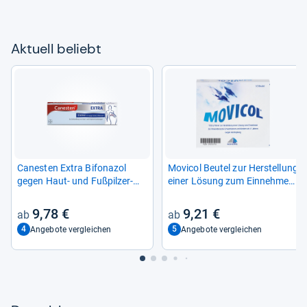
Aktu­ell beliebt
Canes­ten Extra Bifona­zol
Movi­col Beu­tel zur Her­stel­lung
gegen Haut-​ und Fuß­pil­zer­
einer Lösung zum Ein­neh­men
kran­kun­gen
10 St
9,78 €
9,21 €
4
5
Angebote vergleichen
Angebote vergleichen