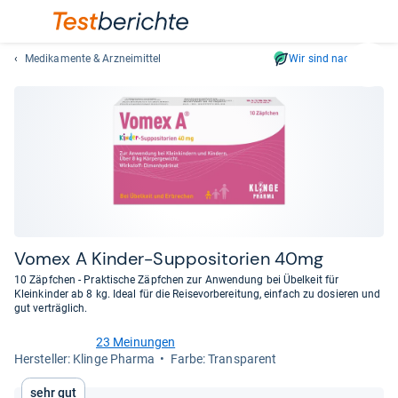
Medikamente & Arzneimittel
Wir sind nachhaltig
Suc
Geben
Sie
mindest
drei
Zeichen
ein.
Vorschl
erschei
automat
Vomex A Kin­der-​Sup­po­si­to­rien 40mg
und
10 Zäpfchen - Praktische Zäpfchen zur Anwendung bei Übelkeit für
lassen
Kleinkinder ab 8 kg. Ideal für die Reisevorbereitung, einfach zu dosieren und
gut verträglich.
sich
mit
23 Meinungen
den
4,9
Her­stel­ler: Klinge Pharma
Farbe: Transparent
von
Pfeiltas
5
auswähl
Sehr gut