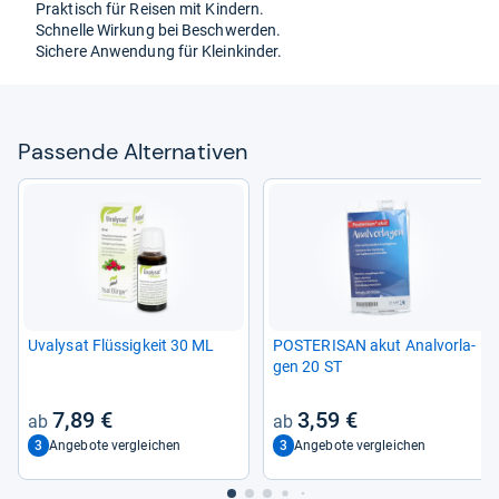
Prak­tisch für Rei­sen mit Kin­dern.
Schnelle Wir­kung bei Beschwer­den.
Sichere Anwen­dung für Klein­kin­der.
Pas­sende Alter­na­ti­ven
Uva­ly­sat Flüs­sig­keit 30 ML
POS­TE­RI­SAN akut Anal­vor­la­
gen 20 ST
7,89 €
3,59 €
3
3
Angebote vergleichen
Angebote vergleichen