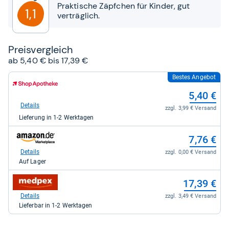
Sternen
Praktische Zäpfchen für Kinder, gut
1,1
verträglich.
Preis­ver­gleich
ab 5,40 € bis 17,39 €
Bestes Angebot
zum
Shop:
5,40 €
bei
Shop
Details
zzgl. 3,99 € Versand
Apotheke
Lieferung in 1-2 Werktagen
DE
für
zum
5,40
7,76 €
Shop:
kaufen.
bei
Details
zzgl. 0,00 € Versand
Amazon.de
Auf Lager
für
7,76
zum
17,39 €
kaufen.
Shop:
bei
Details
zzgl. 3,49 € Versand
medpex
Lieferbar in 1-2 Werktagen
für
17,39
kaufen.