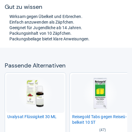
Gut zu wis­sen
Wirk­sam gegen Übel­keit und Erbre­chen.
Ein­fach anzu­wen­den als Zäpf­chen.
Geeig­net für Jugend­li­che ab 14 Jah­ren.
Packungs­in­halt von 10 Zäpf­chen.
Packungs­bei­lage bie­tet klare Anwei­sun­gen.
Pas­sende Alter­na­ti­ven
Uva­ly­sat Flüs­sig­keit 30 ML
Rei­se­gold Tabs gegen Rei­se­ü­
bel­keit 10 ST
(47)