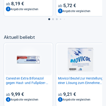
8,19 €
5,72 €
3
Angebote vergleichen
3
Angebote vergleichen
Aktu­ell beliebt
Canes­ten Extra Bifona­zol
Movi­col Beu­tel zur Her­stel­lung
gegen Haut-​ und Fuß­pil­zer­
einer Lösung zum Ein­neh­men
kran­kun­gen
10 St
9,99 €
9,21 €
4
5
Angebote vergleichen
Angebote vergleichen