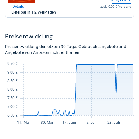
Shop:
bei
Details
zzgl. 0,00 € Versand
medpex
Lieferbar in 1-2 Werktagen
für
24,59
kaufen.
Preis­ent­wick­lung
Preisentwicklung der letzten 90 Tage. Gebrauchtangebote und
Angebote von Amazon nicht enthalten.