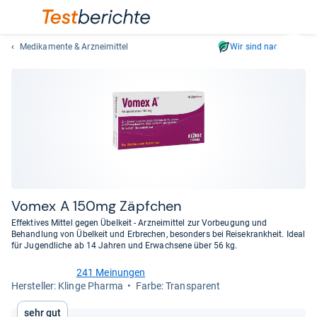
Medikamente & Arzneimittel
Wir sind nachhaltig
Suc
Geben
Sie
mindest
drei
Zeichen
ein.
Vorschl
erschei
automat
Vomex A 150mg Zäpf­chen
und
Effektives Mittel gegen Übelkeit - Arzneimittel zur Vorbeugung und
lassen
Behandlung von Übelkeit und Erbrechen, besonders bei Reisekrankheit. Ideal
für Jugendliche ab 14 Jahren und Erwachsene über 56 kg.
sich
mit
241 Meinungen
den
4,6
Her­stel­ler: Klinge Pharma
Farbe: Transparent
von
Pfeiltas
5
auswähl
Sehr gut