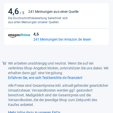
4,6
4,6
241 Meinungen aus einer Quelle
/ 5
von
Die Durchschnittsbewertung berechnet sich
5
aus allen Meinungen unserer Quellen.
Sternen
4,6
4,6
241 Meinungen bei Amazon.de lesen
von
5
Sternen
Wir arbeiten unabhängig und neutral. Wenn Sie auf ein
verlinktes Shop-Angebot klicken, unterstützen Sie uns dabei. Wir
erhalten dann ggf. eine Vergütung.
Erfahren Sie, wie sich Testberichte.de finanziert
Alle Preise sind Gesamtpreise inkl. aktuell geltender gesetzlicher
Umsatzsteuer. Versandkosten werden ggf. gesondert
berechnet. Maßgeblich sind der Gesamtpreis und die
Versandkosten, die der jeweilige Shop zum Zeitpunkt des
Kaufes anbietet.
Mehr Infos dazu in unseren FAQs