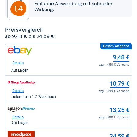
Sternen
Einfache Anwendung mit schneller
1,4
Wirkung.
Preis­ver­gleich
ab 9,48 € bis 24,59 €
Bestes Angebot
zum
Shop:
9,48 €
bei
eBay
Details
zzgl. 4,50 € Versand
für
Auf Lager
9,48
kaufen.
zum
10,79 €
Shop:
bei
Details
zzgl. 3,99 € Versand
Shop
Lieferung in 1-2 Werktagen
Apotheke
DE
zum
13,25 €
für
Shop:
10,79
bei
Details
zzgl. 0,00 € Versand
kaufen.
Amazon.de
Auf Lager
für
13,25
zum
24,59 €
kaufen.