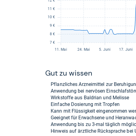
Gut zu wis­sen
Pflanz­li­ches Arz­nei­mit­tel zur Beru­hi­gu
Anwen­dung bei ner­vö­sen Ein­schlaf­stö­
Wirk­stoffe aus Bal­drian und Melisse
Ein­fa­che Dosie­rung mit Trop­fen
Kann mit Flüs­sig­keit ein­ge­nom­men wer
Geeig­net für Erwach­sene und Her­an­wa
Anwen­dung bis zu 3-​mal täg­lich mög­li
Hin­weis auf ärzt­li­che Rück­spra­che bei 