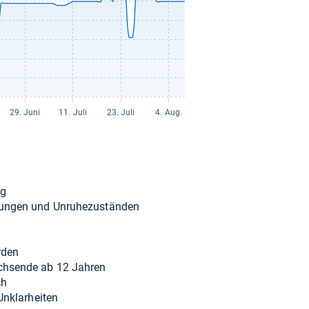
ng
run­gen und Unru­he­zu­stän­den
­den
ch­sende ab 12 Jah­ren
ch
Unklar­hei­ten