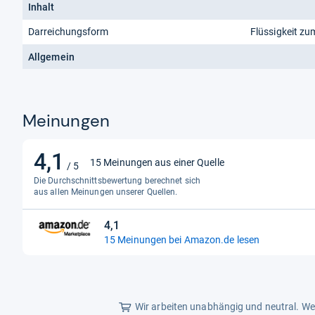
Inhalt
Darreichungsform
Flüssigkeit z
Allgemein
Meinungen
4,1
4,1
15 Meinungen aus einer Quelle
/ 5
von
Die Durchschnittsbewertung berechnet sich
5
aus allen Meinungen unserer Quellen.
Sternen
4,1
4,1
15 Meinungen bei Amazon.de lesen
von
5
Sternen
Wir arbeiten unabhängig und neutral. Wen