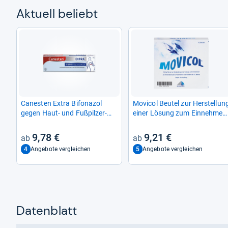
Aktu­ell beliebt
Canes­ten Extra Bifona­zol
Movi­col Beu­tel zur Her­stel­lun
gegen Haut-​ und Fuß­pil­zer­
einer Lösung zum Ein­neh­men
kran­kun­gen
10 St
9,78 €
9,21 €
4
5
Angebote vergleichen
Angebote vergleichen
Datenblatt