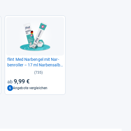
flint Med Nar­ben­gel mit Nar­
ben­rol­ler – 17 ml Nar­ben­salbe
für geschmei­di­gere und glat­
(735)
tere Nar­ben
9,99 €
6
Angebote vergleichen