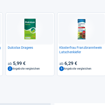
g
Dul­co­lax Dra­gees
Klos­ter­frau Franz­brannt­wein
Lat­schen­kie­fer
5,99 €
6,29 €
2
9
Angebote vergleichen
Angebote vergleichen