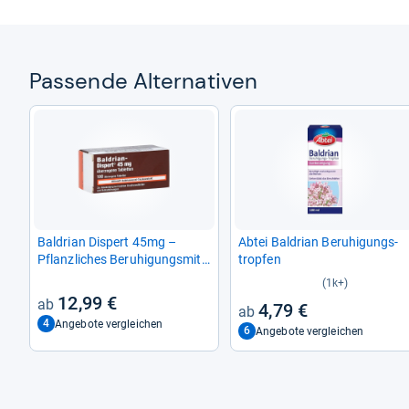
Pas­sende Alter­na­ti­ven
Bal­drian Dispert 45mg –
Abtei Bal­drian Beru­hi­gungs­
Pflanz­li­ches Beru­hi­gungs­mit­
trop­fen
tel
(1k+)
12,99 €
4,79 €
4
Angebote vergleichen
6
Angebote vergleichen