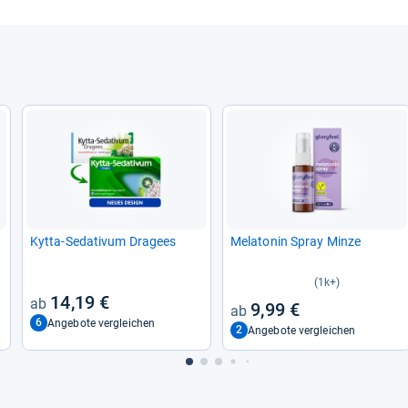
Kytta-​Seda­ti­vum Dra­gees
Mela­to­nin Spray Minze
(1k+)
14,19 €
9,99 €
6
Angebote vergleichen
2
Angebote vergleichen