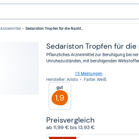
Arzneimittel
Sedariston Tropfen für die Nacht...
Seda­ri­ston Trop­fen für di
Pflanzliches Arzneimittel zur Beruhigung bei n
Unruhezuständen, mit beruhigenden Wirkstoffen
15 Meinungen
4,1
Her­stel­ler: Aristo
Farbe: Weiß
von
Gut
5
Sternen
1,9
Preis­ver­gleich
ab 11,99 € bis 13,93 €
zum