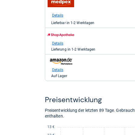
Shop:
bei
medpex
Details
für
Lieferbar in 1-2 Werktagen
11,99
kaufen.
zum
Shop:
bei
Details
Shop
Lieferung in 1-2 Werktagen
Apotheke
DE
zum
für
Shop:
12,59
bei
Details
kaufen.
Amazon.de
Auf Lager
für
13,93
kaufen.
Preis­ent­wick­lung
Preisentwicklung der letzten 89 Tage. Gebrau
enthalten.