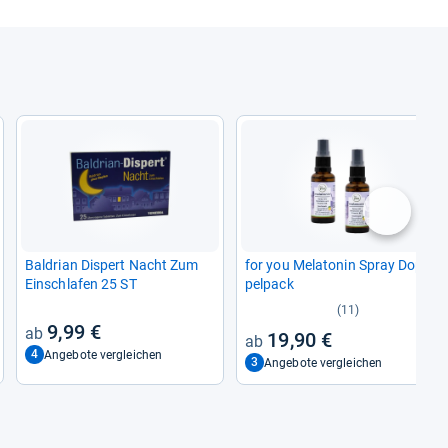
nächste
Bal­drian Dispert Nacht Zum
for you Mela­to­nin Spray Dop­
Ein­schla­fen 25 ST
pel­pack
(11)
9,99 €
19,90 €
4
Angebote vergleichen
3
Angebote vergleichen