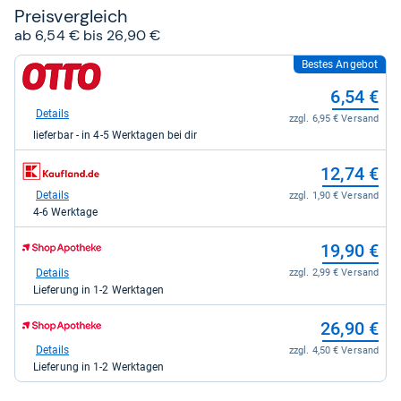
Preis­ver­gleich
ab 6,54 € bis 26,90 €
Bestes Angebot
zum
Shop:
6,54 €
bei
Otto.de
Details
zzgl. 6,95 € Versand
für
lieferbar - in 4-5 Werktagen bei dir
6,54
kaufen.
zum
12,74 €
Shop:
bei
Details
zzgl. 1,90 € Versand
Kaufland
4-6 Werktage
für
12,74
zum
19,90 €
kaufen.
Shop:
bei
Details
zzgl. 2,99 € Versand
Shop
Lieferung in 1-2 Werktagen
Apotheke
DE
zum
26,90 €
für
Shop:
19,90
bei
Details
zzgl. 4,50 € Versand
kaufen.
Shop
Lieferung in 1-2 Werktagen
Apotheke
DE