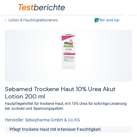
Lotion & Feuchtigkeitscremes
Wir sind nachhaltig
Suc
Geben
Sie
mindest
drei
Zeichen
ein.
Vorschl
erschei
automat
Seb­a­med Tro­ckene Haut 10% Urea Akut
und
Lotion 200 ml
lassen
Hautpflegemittel für trockene Haut, mit 10% Urea für sofortige Linderung
sich
bei Juckreiz und Spannungsgefühl.
mit
Her­stel­ler: Sebapharma GmbH & Co.KG
den
Pfeiltas
Pflegt trockene Haut mit intensiver Feuchtigkeit.
auswähl