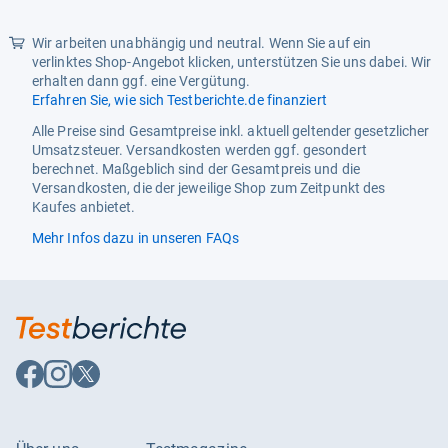
Besonderheiten
dermatologisch getestet,
mineralölfrei
Wir arbeiten unabhängig und neutral. Wenn Sie auf ein
verlinktes Shop-Angebot klicken, unterstützen Sie uns dabei. Wir
Produkttyp
Körperpflege
erhalten dann ggf. eine Vergütung.
Erfahren Sie, wie sich Testberichte.de finanziert
Leistungsmerkmale
Alle Preise sind Gesamtpreise inkl. aktuell geltender gesetzlicher
Wirkung
beruhigend,
Umsatzsteuer. Versandkosten werden ggf. gesondert
feuchtigkeitsspendend,
berechnet. Maßgeblich sind der Gesamtpreis und die
glättend, schützend
Versandkosten, die der jeweilige Shop zum Zeitpunkt des
Kaufes anbietet.
pH-Wert
5,5
Mehr Infos dazu in unseren FAQs
Auf
Auf
Auf
Facebook
Instagram
X
folgen
folgen
folgen