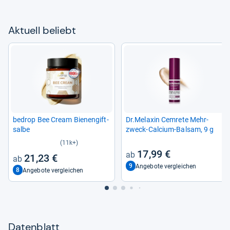
Aktu­ell beliebt
bedrop Bee Cream Bie­nen­gift­
Dr.Mela­xin Cem­rete Mehr­
salbe
zweck-​Cal­cium-​Bal­sam, 9 g
(11k+)
17,99 €
21,23 €
9
Angebote vergleichen
8
Angebote vergleichen
Datenblatt