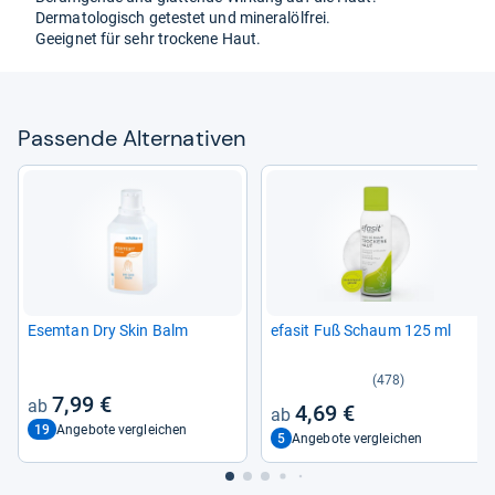
Der­ma­to­lo­gisch getes­tet und mine­ral­öl­frei.
Geeig­net für sehr tro­ckene Haut.
Pas­sende Alter­na­ti­ven
Esem­tan Dry Skin Balm
efa­sit Fuß Schaum 125 ml
(478)
7,99 €
4,69 €
19
Angebote vergleichen
5
Angebote vergleichen