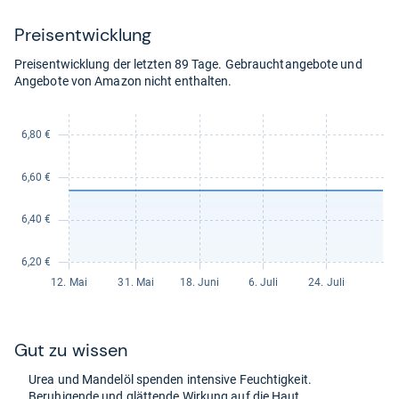
für
26,90
Preis­ent­wick­lung
kaufen.
Preisentwicklung der letzten 89 Tage. Gebrauchtangebote und
Angebote von Amazon nicht enthalten.
Gut zu wis­sen
Urea und Man­delöl spen­den inten­sive Feuch­tig­keit.
Beru­hi­gende und glät­tende Wir­kung auf die Haut.