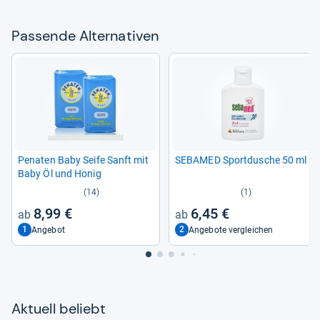
Pas­sende Alter­na­ti­ven
Pena­ten Baby Seife Sanft mit
SEB­A­MED Sport­du­sche 50 ml
Baby Öl und Honig
(14)
(1)
8,99 €
6,45 €
1
2
Angebot
Angebote vergleichen
Aktu­ell beliebt