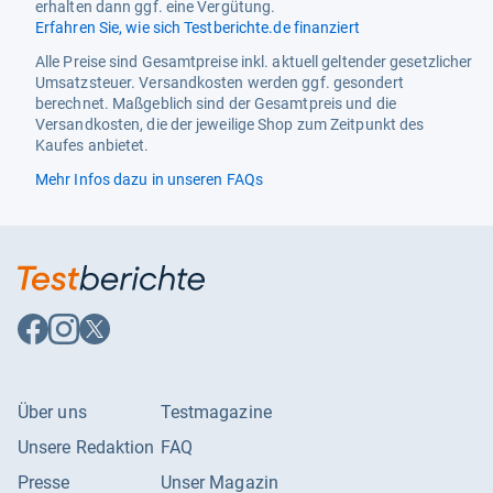
erhalten dann ggf. eine Vergütung.
Erfahren Sie, wie sich Testberichte.de finanziert
Produkttyp
Körperpflege
Alle Preise sind Gesamtpreise inkl. aktuell geltender gesetzlicher
Leistungsmerkmale
Umsatzsteuer. Versandkosten werden ggf. gesondert
berechnet. Maßgeblich sind der Gesamtpreis und die
Wirkung
erfrischend, glättend,
Versandkosten, die der jeweilige Shop zum Zeitpunkt des
reinigend, schützend
Kaufes anbietet.
pH-Wert
5,5
Mehr Infos dazu in unseren FAQs
Auf
Auf
Auf
Facebook
Instagram
X
folgen
folgen
folgen
Über uns
Testmagazine
Unsere Redaktion
FAQ
Presse
Unser Magazin