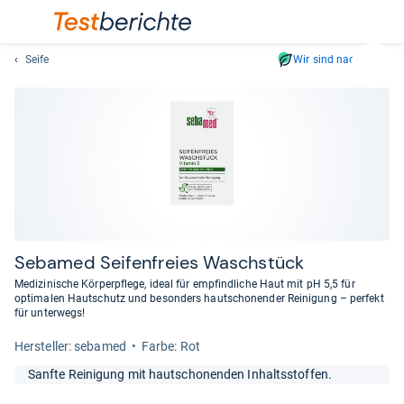
Seife
Wir sind nachhaltig
Suc
Geben
Sie
mindest
drei
Zeichen
ein.
Vorschl
erschei
automat
Seb­a­med Sei­fen­freies Wasch­stück
und
Medizinische Körperpflege, ideal für empfindliche Haut mit pH 5,5 für
lassen
optimalen Hautschutz und besonders hautschonender Reinigung – perfekt
für unterwegs!
sich
mit
Her­stel­ler: sebamed
Farbe: Rot
den
Pfeiltas
Sanfte Reinigung mit hautschonenden Inhaltsstoffen.
auswähl