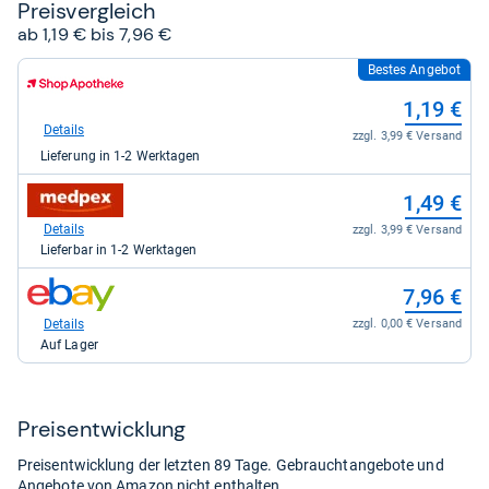
Preis­ver­gleich
ab 1,19 € bis 7,96 €
Bestes Angebot
zum
Shop:
1,19 €
bei
Shop
Details
zzgl. 3,99 € Versand
Apotheke
Lieferung in 1-2 Werktagen
DE
für
zum
1,19
1,49 €
Shop:
kaufen.
bei
Details
zzgl. 3,99 € Versand
medpex
Lieferbar in 1-2 Werktagen
für
1,49
zum
7,96 €
kaufen.
Shop:
bei
Details
zzgl. 0,00 € Versand
eBay
Auf Lager
für
7,96
kaufen.
Preis­ent­wick­lung
Preisentwicklung der letzten 89 Tage. Gebrauchtangebote und
Angebote von Amazon nicht enthalten.