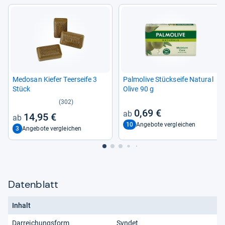
Medo­san Kie­fer Teer­seife 3
Pal­mo­live Stück­seife Natu­ral
Stück
Olive 90 g
(302)
0,69 €
14,95 €
10
Angebote vergleichen
3
Angebote vergleichen
Datenblatt
Inhalt
Darreichungsform
Syndet