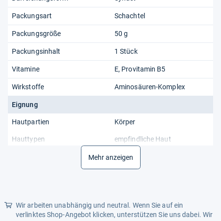
Packungsart
Schachtel
Packungsgröße
50 g
Packungsinhalt
1 Stück
Vitamine
E, Provitamin B5
Wirkstoffe
Aminosäuren-Komplex
Eignung
Hautpartien
Körper
Hauttypen
empfindliche Haut
Pflegetyp
Tagespflege
Mehr anzeigen
Zielgruppe
Unisex
Allgemein
Wir arbeiten unabhängig und neutral. Wenn Sie auf ein
Besonderheiten
dermatologisch getestet,
verlinktes Shop-Angebot klicken, unterstützen Sie uns dabei. Wir
klinisch getestet