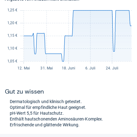
Gut zu wis­sen
Der­ma­to­lo­gisch und kli­nisch getes­tet.
Opti­mal für emp­find­li­che Haut geeig­net.
pH-​Wert 5,5 für Haut­schutz.
Ent­hält haut­scho­nen­den Ami­no­säu­ren-​Kom­plex.
Erfri­schende und glät­tende Wir­kung.