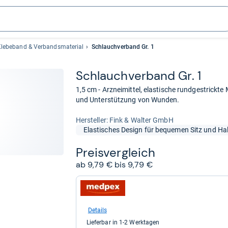
Klebeband & Verbandsmaterial
Schlauchverband Gr. 1
Schlauch­ver­band Gr. 1
1,5 cm - Arzneimittel, elastische rundgestrickte
und Unterstützung von Wunden.
Her­stel­ler: Fink & Walter GmbH
Elastisches Design für bequemen Sitz und Hal
Preis­ver­gleich
ab 9,79 € bis 9,79 €
zum
Shop:
bei
medpex
Details
für
Lieferbar in 1-2 Werktagen
9,79