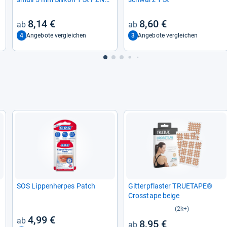
00238836
8,14 €
8,60 €
4
3
Angebote vergleichen
Angebote vergleichen
SOS Lip­pen­her­pes Patch
Git­ter­pflas­ter TRUE­TAPE®
Cros­stape beige
(2k+)
4,99 €
8,95 €