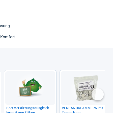
s­sung.
 Kom­fort.
nächste
Bort Ver­kür­zungs­aus­gleich
VER­BAND­KLAM­MERN mit
large 5 mm Sili­kon
Gum­mi­band