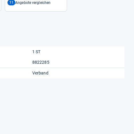
11
Angebote vergleichen
1 ST
8822285
Verband