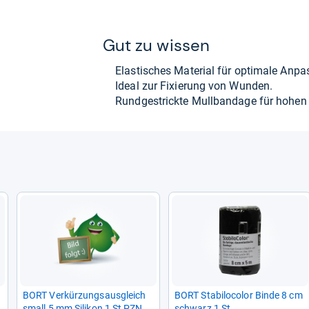
Gut zu wis­sen
Elas­ti­sches Mate­rial für opti­male Anpa
Ideal zur Fixie­rung von Wun­den.
Rund­ge­strickte Mull­ban­dage für hohen
BORT Ver­kür­zungs­aus­gleich
BORT Sta­bi­lo­co­lor Binde 8 cm
small 5 mm Sili­kon 1 St PZN
schwarz 1 St