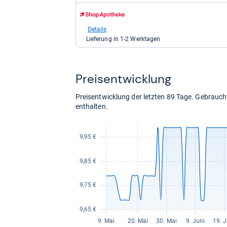
kaufen.
zum
Shop:
bei
Details
Shop
Lieferung in 1-2 Werktagen
Apotheke
DE
für
9,79
Preis­ent­wick­lung
kaufen.
Preisentwicklung der letzten 89 Tage. Gebrau
enthalten.