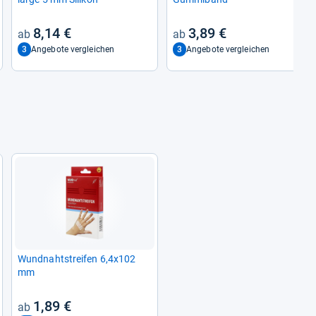
8,14 €
3,89 €
3
3
Angebote vergleichen
Angebote vergleichen
Wund­naht­strei­fen 6,4x102
mm
1,89 €