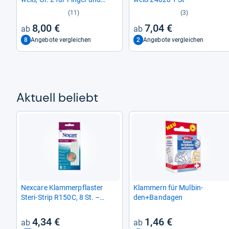
Zehen
(11)
(3)
8,00 €
7,04 €
8
2
Angebote vergleichen
Angebote vergleichen
Aktu­ell beliebt
Nex­care Klam­mer­pflas­ter
Klam­mern für Mul­bin­
Steri-​Strip R150C, 8 St. –
den+Ban­da­gen
Effek­tive Wund­ver­sor­gung
4,34 €
1,46 €