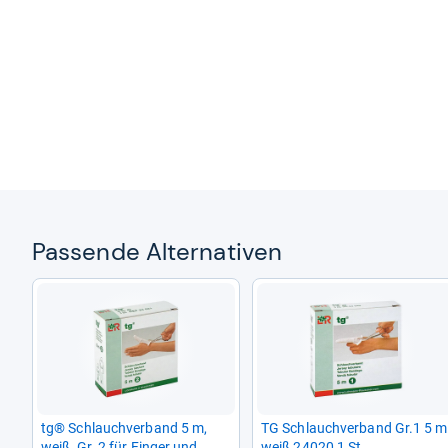
Pas­sende Alter­na­ti­ven
tg® Schlauch­ver­band 5 m,
TG Schlauch­ver­band Gr.1 5 m
weiß, Gr. 2 für Fin­ger und
weiß 24020 1 St