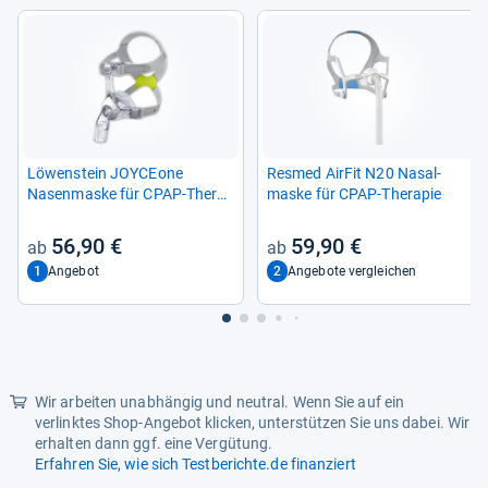
Löwen­stein JOY­CEone
Res­med Air­Fit N20 Nasal­
Nasen­maske für CPAP-​The­ra­
maske für CPAP-​The­ra­pie
pie
56,90 €
59,90 €
1
2
Angebot
Angebote vergleichen
Wir arbeiten unabhängig und neutral. Wenn Sie auf ein
verlinktes Shop-Angebot klicken, unterstützen Sie uns dabei. Wir
erhalten dann ggf. eine Vergütung.
Erfahren Sie, wie sich Testberichte.de finanziert