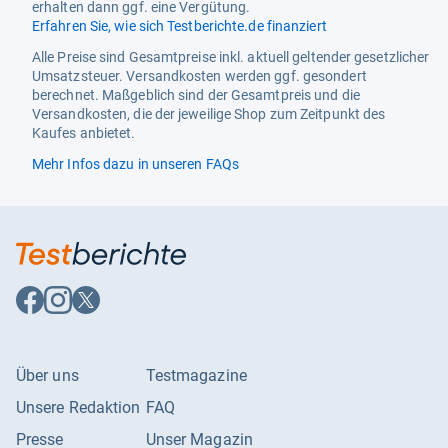
erhalten dann ggf. eine Vergütung.
Erfahren Sie, wie sich Testberichte.de finanziert
Produktart
Pflanzliches Arzneimittel
Alle Preise sind Gesamtpreise inkl. aktuell geltender gesetzlicher
Produktlinie
Salbei Kräutertropfen
Umsatzsteuer. Versandkosten werden ggf. gesondert
berechnet. Maßgeblich sind der Gesamtpreis und die
Ursprungsland
Deutschland
Versandkosten, die der jeweilige Shop zum Zeitpunkt des
Kaufes anbietet.
Verabreichungsform
Oral,äußerlich
Mehr Infos dazu in unseren FAQs
Wirksame Inhaltsstoffe
Auszug aus Salbeiblättern
Wirkstoff
Auszug aus Salbeiblättern
Auf
Auf
Auf
Facebook
Instagram
X
folgen
folgen
folgen
Über uns
Testmagazine
Unsere Redaktion
FAQ
Presse
Unser Magazin