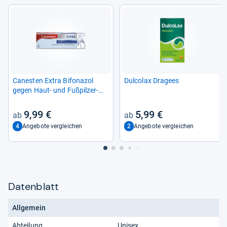
Canes­ten Extra Bifona­zol
Dul­co­lax Dra­gees
gegen Haut-​ und Fuß­pil­zer­
kran­kun­gen
9,99 €
5,99 €
4
2
Angebote vergleichen
Angebote vergleichen
Datenblatt
Allgemein
Abteilung
Unisex