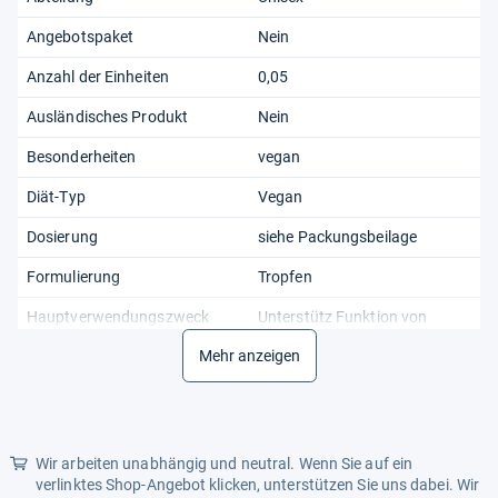
Angebotspaket
Nein
Anzahl der Einheiten
0,05
Ausländisches Produkt
Nein
Besonderheiten
vegan
Diät-Typ
Vegan
Dosierung
siehe Packungsbeilage
Formulierung
Tropfen
Hauptverwendungszweck
Unterstütz Funktion von
Magen & Schleimhäuten
Mehr anzeigen
Inhalt
50 ml
Maßeinheit
L
Modifizierter Artikel
Nein
Wir arbeiten unabhängig und neutral. Wenn Sie auf ein
verlinktes Shop-Angebot klicken, unterstützen Sie uns dabei. Wir
PZN
04492276