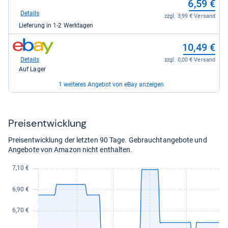
6,59 €
bei
Shop
Details
zzgl. 3,99 € Versand
Apotheke
Lieferung in 1-2 Werktagen
DE
für
zum
6,59
10,49 €
Shop:
kaufen.
bei
Details
zzgl. 0,00 € Versand
eBay
Auf Lager
für
10,49
1 weiteres Angebot von eBay anzeigen
kaufen.
zum
11,55 €
Shop:
bei
Details
zzgl. 0,00 € Versand
Preis­ent­wick­lung
eBay
Auf Lager
für
Preisentwicklung der letzten 90 Tage. Gebrauchtangebote und
11,55
Angebote von Amazon nicht enthalten.
kaufen.