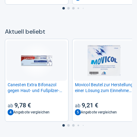
Aktu­ell beliebt
Canes­ten Extra Bifona­zol
Movi­col Beu­tel zur Her­stel­lung
gegen Haut-​ und Fuß­pil­zer­
einer Lösung zum Ein­neh­men
kran­kun­gen
10 St
9,78 €
9,21 €
4
5
Angebote vergleichen
Angebote vergleichen