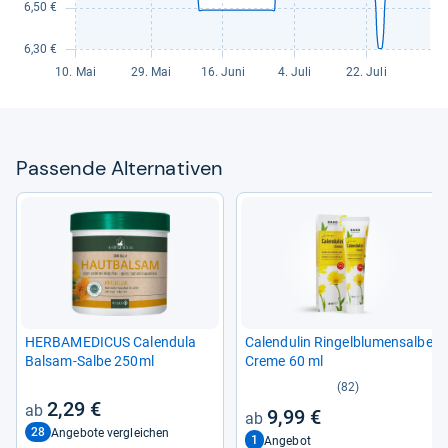
Pas­sende Alter­na­ti­ven
HER­BA­ME­DI­CUS Calen­dula
Calen­du­lin Rin­gel­blu­men­salbe
Bal­sam-​Salbe 250ml
Creme 60 ml
(82)
2,29 €
9,99 €
28
Angebote vergleichen
1
Angebot