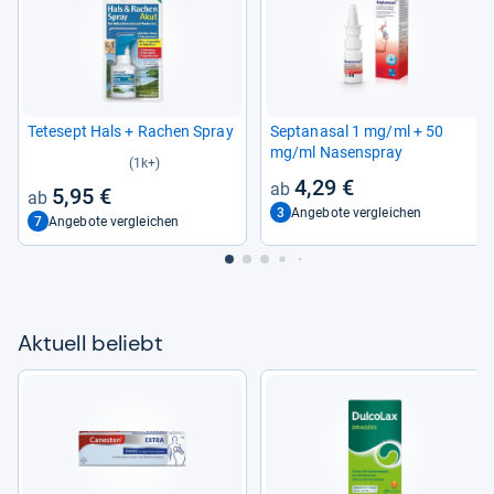
Tete­sept Hals + Rachen Spray
Sep­ta­na­sal 1 mg/ml + 50
mg/ml Nasen­spray
(1k+)
4,29 €
5,95 €
3
Angebote vergleichen
7
Angebote vergleichen
Aktu­ell beliebt