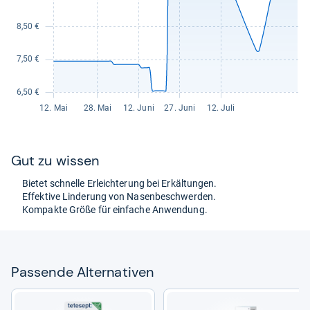
Gut zu wis­sen
Bie­tet schnelle Erleich­te­rung bei Erkäl­tun­gen.
Effek­tive Lin­de­rung von Nasen­be­schwer­den.
Kom­pakte Größe für ein­fa­che Anwen­dung.
Pas­sende Alter­na­ti­ven