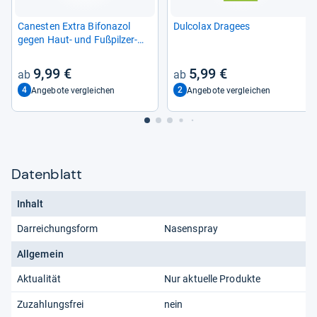
Canes­ten Extra Bifona­zol
Dul­co­lax Dra­gees
gegen Haut-​ und Fuß­pil­zer­
kran­kun­gen
9,99 €
5,99 €
4
2
Angebote vergleichen
Angebote vergleichen
Datenblatt
Inhalt
Darreichungsform
Nasenspray
Allgemein
Aktualität
Nur aktuelle Produkte
Zuzahlungsfrei
nein