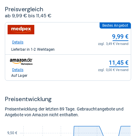
Sternen
Preis­ver­gleich
ab 9,99 € bis 11,45 €
Bestes Angebot
zum
Shop:
9,99 €
bei
medpex
Details
zzgl. 3,49 € Versand
für
Lieferbar in 1-2 Werktagen
9,99
kaufen.
zum
11,45 €
Shop:
bei
Details
zzgl. 0,00 € Versand
Amazon.de
Auf Lager
für
11,45
kaufen.
Preis­ent­wick­lung
Preisentwicklung der letzten 89 Tage. Gebrauchtangebote und
Angebote von Amazon nicht enthalten.