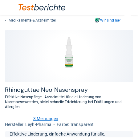
Medikamente & Arzneimittel
Wir sind nachhaltig
Suc
Geben
Sie
mindest
drei
Zeichen
ein.
Vorschl
erschei
automat
Rhi­no­gut­tae Neo Nasen­spray
und
Effektive Nasenpflege - Arzneimittel für die Linderung von
lassen
Nasenbeschwerden, bietet schnelle Erleichterung bei Erkältungen und
Allergien.
sich
mit
3 Meinungen
den
3,4
Her­stel­ler: Leyh-Pharma
Farbe: Transparent
von
Pfeiltas
5
Effektive Linderung, einfache Anwendung für alle.
auswähl