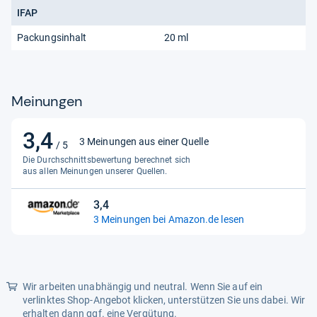
IFAP
Packungsinhalt
20 ml
Meinungen
3,4
3,4
3 Meinungen aus einer Quelle
/ 5
von
Die Durchschnittsbewertung berechnet sich
5
aus allen Meinungen unserer Quellen.
Sternen
3,4
3,4
3 Meinungen bei Amazon.de lesen
von
5
Sternen
Wir arbeiten unabhängig und neutral. Wenn Sie auf ein
verlinktes Shop-Angebot klicken, unterstützen Sie uns dabei. Wir
erhalten dann ggf. eine Vergütung.